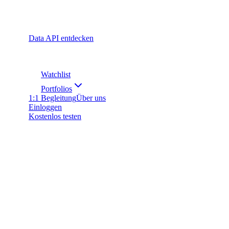
Data API entdecken
Watchlist
Portfolios
1:1 Begleitung
Über uns
Einloggen
Kostenlos testen