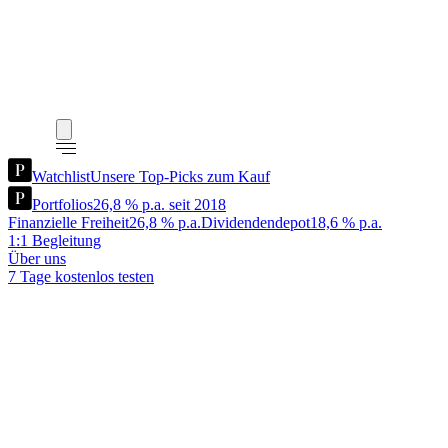
Watchlist
Unsere Top-Picks zum Kauf
Portfolios
26,8 % p.a. seit 2018
Finanzielle Freiheit
26,8 % p.a.
Dividendendepot
18,6 % p.a.
1:1 Begleitung
Über uns
7 Tage kostenlos testen