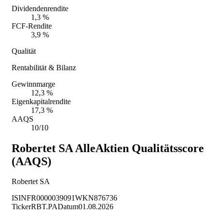
Dividendenrendite
1,3 %
FCF-Rendite
3,9 %
Qualität
Rentabilität & Bilanz
Gewinnmarge
12,3 %
Eigenkapitalrendite
17,3 %
AAQS
10/10
Robertet SA
AlleAktien Qualitätsscore
(AAQS)
Robertet SA
ISIN
FR0000039091
WKN
876736
Ticker
RBT.PA
Datum
01.08.2026