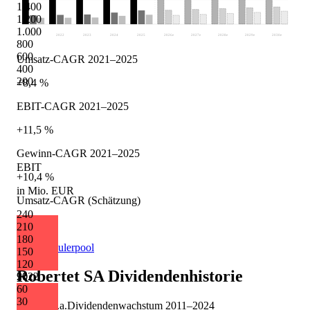
1.400
1.200
1.000
2021
2022
2023
2024
2025
2026
e
2027
e
2028
e
2029
e
2030
e
800
600
Umsatz-CAGR 2021–2025
400
200
+8,4 %
EBIT-CAGR 2021–2025
+11,5 %
Gewinn-CAGR 2021–2025
EBIT
+10,4 %
in Mio. EUR
Umsatz-CAGR (Schätzung)
240
+4,9 %
210
180
Quelle: Eulerpool
150
120
Robertet SA
Dividendenhistorie
2022
90
60
30
+9,2 %
p.a.
Dividendenwachstum
2011
–
2024