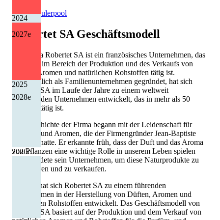
Quelle: Eulerpool
2024
Robertet SA
Geschäftsmodell
2027
e
Die Firma Robertet SA ist ein französisches Unternehmen, das
seit 1850 im Bereich der Produktion und des Verkaufs von
Düften, Aromen und natürlichen Rohstoffen tätig ist.
Ursprünglich als Familienunternehmen gegründet, hat sich
2025
Robertet SA im Laufe der Jahre zu einem weltweit
2028
e
operierenden Unternehmen entwickelt, das in mehr als 50
Ländern tätig ist.
Die Geschichte der Firma begann mit der Leidenschaft für
Pflanzen und Aromen, die der Firmengründer Jean-Baptiste
Maubert hatte. Er erkannte früh, dass der Duft und das Aroma
von Pflanzen eine wichtige Rolle in unserem Leben spielen
2026
e
und gründete sein Unternehmen, um diese Naturprodukte zu
produzieren und zu verkaufen.
Seitdem hat sich Robertet SA zu einem führenden
Unternehmen in der Herstellung von Düften, Aromen und
natürlichen Rohstoffen entwickelt. Das Geschäftsmodell von
Robertet SA basiert auf der Produktion und dem Verkauf von