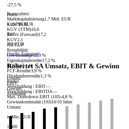
-27,5 %
Kennzahlen
Hoch
Marktkapitalisierung
1,7 Mrd. EUR
Kurs
796 EUR
1.050 EUR
KGV (TTM)
16,6
Tief
KGVe (Forward)
17,2
KUV
2,1
761 EUR
KBV
2,9
Rentabilität
Quelle: Eulerpool
Gewinnmarge
12,3 %
Eigenkapitalrendite
17,2 %
Robertet SA
Umsatz, EBIT & Gewinn
ROCE
17,1 %
FCF-Rendite
3,9 %
Dividendenrendite
1,3 %
Umsatz
Risiko
EBIT
Verschuldung / EBIT
—
Gewinn
Verschuldung / EBITDA
—
Schätzung
Max. Drawdown EBIT (10J)
-4,8 %
Gewinnkontinuität (10J)
10/10 Jahre
Umsatz
in Mio. EUR
1.600