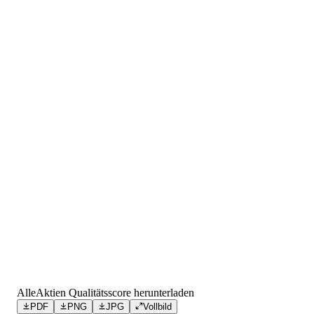
AlleAktien Qualitätsscore herunterladen
PDF
PNG
JPG
Vollbild