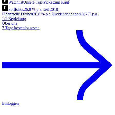
Watchlist
Unsere Top-Picks zum Kauf
Portfolios
26,8 % p.a. seit 2018
Finanzielle Freiheit
26,8 % p.a.
Dividendendepot
18,6 % p.a.
1:1 Begleitung
Über uns
7 Tage kostenlos testen
Einloggen