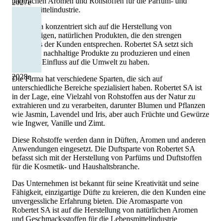
natürlichen Aromen und Rohstoffen für die Parfüm- und
2027
e
Lebensmittelindustrie.
Die Firma konzentriert sich auf die Herstellung von
hochwertigen, natürlichen Produkten, die den strengen
Standards der Kunden entsprechen. Robertet SA setzt sich
dafür ein, nachhaltige Produkte zu produzieren und einen
positiven Einfluss auf die Umwelt zu haben.
2028
e
Die Firma hat verschiedene Sparten, die sich auf
unterschiedliche Bereiche spezialisiert haben. Robertet SA ist
in der Lage, eine Vielzahl von Rohstoffen aus der Natur zu
extrahieren und zu verarbeiten, darunter Blumen und Pflanzen
wie Jasmin, Lavendel und Iris, aber auch Früchte und Gewürze
wie Ingwer, Vanille und Zimt.
Diese Rohstoffe werden dann in Düften, Aromen und anderen
Anwendungen eingesetzt. Die Duftsparte von Robertet SA
befasst sich mit der Herstellung von Parfüms und Duftstoffen
für die Kosmetik- und Haushaltsbranche.
Das Unternehmen ist bekannt für seine Kreativität und seine
Fähigkeit, einzigartige Düfte zu kreieren, die den Kunden eine
unvergessliche Erfahrung bieten. Die Aromasparte von
Robertet SA ist auf die Herstellung von natürlichen Aromen
und Geschmacksstoffen für die Lebensmittelindustrie