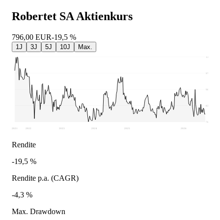
Robertet SA
Aktienkurs
796,00
EUR
-19,5 %
1J
3J
5J
10J
Max.
1.050
977,75
905,5
833,25
761
2021
2022
2023
2024
2025
2026
Rendite
-19,5 %
Rendite p.a. (CAGR)
-4,3 %
Max. Drawdown