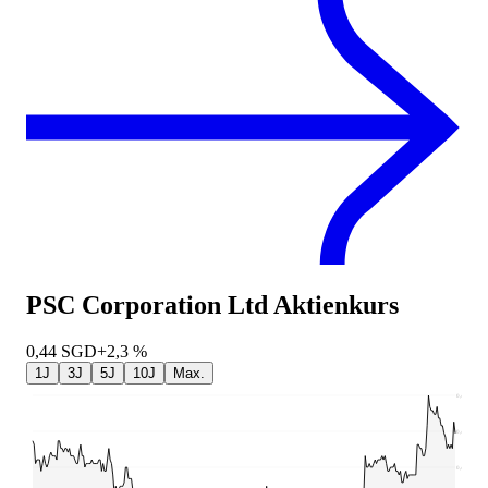
PSC Corporation Ltd
Aktienkurs
0,44
SGD
+2,3 %
1J
3J
5J
10J
Max.
0,49
0,44
0,4