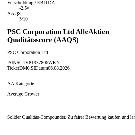
Verschuldung / EBITDA
-2,5×
AAQS
5/10
PSC Corporation Ltd
AlleAktien
Qualitätsscore (AAQS)
PSC Corporation Ltd
ISIN
SG1V81937806
WKN
–
Ticker
DM0.SI
Datum
06.08.2026
AA Kategorie
Average Grower
Solider Qualitäts-Compounder. Zu fairer Bewertung kaufen und lang