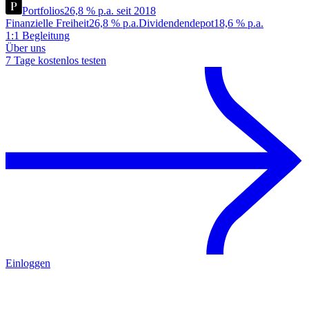
Portfolios
26,8 % p.a. seit 2018
Finanzielle Freiheit
26,8 % p.a.
Dividendendepot
18,6 % p.a.
1:1 Begleitung
Über uns
7 Tage kostenlos testen
Einloggen