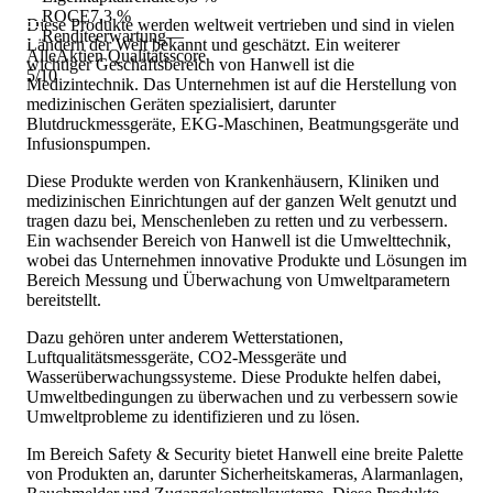
ROCE
7,3 %
Diese Produkte werden weltweit vertrieben und sind in vielen
Renditeerwartung
—
Ländern der Welt bekannt und geschätzt. Ein weiterer
AlleAktien Qualitätsscore
wichtiger Geschäftsbereich von Hanwell ist die
5
/10
Medizintechnik. Das Unternehmen ist auf die Herstellung von
medizinischen Geräten spezialisiert, darunter
Blutdruckmessgeräte, EKG-Maschinen, Beatmungsgeräte und
Infusionspumpen.
Diese Produkte werden von Krankenhäusern, Kliniken und
medizinischen Einrichtungen auf der ganzen Welt genutzt und
tragen dazu bei, Menschenleben zu retten und zu verbessern.
Ein wachsender Bereich von Hanwell ist die Umwelttechnik,
wobei das Unternehmen innovative Produkte und Lösungen im
Bereich Messung und Überwachung von Umweltparametern
bereitstellt.
Dazu gehören unter anderem Wetterstationen,
Luftqualitätsmessgeräte, CO2-Messgeräte und
Wasserüberwachungssysteme. Diese Produkte helfen dabei,
Umweltbedingungen zu überwachen und zu verbessern sowie
Umweltprobleme zu identifizieren und zu lösen.
Im Bereich Safety & Security bietet Hanwell eine breite Palette
von Produkten an, darunter Sicherheitskameras, Alarmanlagen,