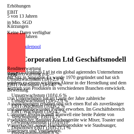
Erhöhungen
EBIT
5 von 13 Jahren
in Mio. SGD
Kürzungen
Keine Daten verfügbar
3 von 13 Jahren
Quelle: Eulerpool
PSC Corporation Ltd
Geschäftsmodell
Renditeerwartung
Hanwell Holdings Ltd ist ein global agierendes Unternehmen
Renditeerwartung p.a.
—
1999
mit Sitz in Singapur. Es wurde 1970 gegründet und hat sich
Umsatzwachstum (3Je)
-2,9 %
seitdem zu einem wichtigen Akteur in der Herstellung und dem
EBIT-Wachstum (3Je)
-4,7 %
Vertrieb von Produkten in verschiedenen Branchen entwickelt.
Bewertung
Umsatzwachstum (10J)
1,6 %
Das Unternehmen hat im Laufe der Jahre zahlreiche
Umsatzwachstum (3Je)
-2,9 %
Auszeichnungen erhalten und sich einen Ruf als zuverlässiger
EBIT-Wachstum (10J)
9,2 %
und qualitätsbewusster Partner erworben. Im Geschäftsbereich
EBIT-Wachstum (3Je)
-4,7 %
Consumer Products stellt Hanwell eine breite Palette von
Verschuldung / EBIT
0,7×
Produkten her, darunter Küchengeräte wie Mixer, Toaster und
Gewinnkontinuität (10J)
10/10
Wasserkocher, sowie Haushaltsprodukte wie Staubsauger,
Drawdown EBIT (10J)
-21,1 %
Bügeleisen und Ventilatoren.
Eigenkapitalrendite
6,8 %