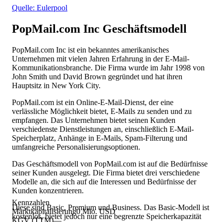
Quelle: Eulerpool
PopMail.com Inc
Geschäftsmodell
PopMail.com Inc ist ein bekanntes amerikanisches
Unternehmen mit vielen Jahren Erfahrung in der E-Mail-
Kommunikationsbranche. Die Firma wurde im Jahr 1998 von
John Smith und David Brown gegründet und hat ihren
Hauptsitz in New York City.
PopMail.com ist ein Online-E-Mail-Dienst, der eine
verlässliche Möglichkeit bietet, E-Mails zu senden und zu
empfangen. Das Unternehmen bietet seinen Kunden
verschiedenste Dienstleistungen an, einschließlich E-Mail-
Speicherplatz, Anhänge in E-Mails, Spam-Filterung und
umfangreiche Personalisierungsoptionen.
Das Geschäftsmodell von PopMail.com ist auf die Bedürfnisse
seiner Kunden ausgelegt. Die Firma bietet drei verschiedene
Modelle an, die sich auf die Interessen und Bedürfnisse der
Kunden konzentrieren.
Kennzahlen
Diese sind Basic, Premium und Business. Das Basic-Modell ist
Marktkapitalisierung
0 Mio. USD
kostenlos, bietet jedoch nur eine begrenzte Speicherkapazität
KGV (TTM)
—