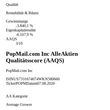
Qualität
Rentabilität & Bilanz
Gewinnmarge
-3.840,1 %
Eigenkapitalrendite
-6.167,9 %
AAQS
3/10
PopMail.com Inc
AlleAktien
Qualitätsscore (AAQS)
PopMail.com Inc
ISIN
US7331674074
WKN
580660
Ticker
POPM
Datum
07.08.2026
AA Kategorie
Average Grower