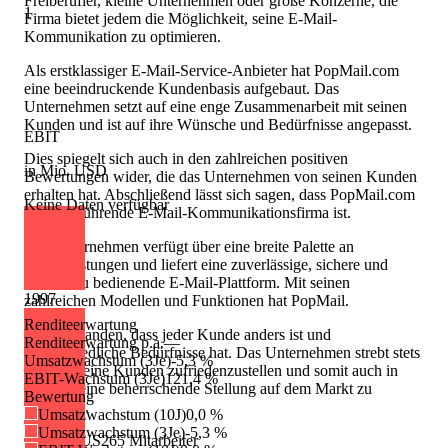
Freiberufler, kleine Unternehmen oder große Konzerne, die
1
Firma bietet jedem die Möglichkeit, seine E-Mail-
Kommunikation zu optimieren.
Als erstklassiger E-Mail-Service-Anbieter hat PopMail.com
eine beeindruckende Kundenbasis aufgebaut. Das
Unternehmen setzt auf eine enge Zusammenarbeit mit seinen
Kunden und ist auf ihre Wünsche und Bedürfnisse angepasst.
EBIT
Dies spiegelt sich auch in den zahlreichen positiven
in Mio. USD
Bewertungen wider, die das Unternehmen von seinen Kunden
erhalten hat. Abschließend lässt sich sagen, dass PopMail.com
Keine Daten verfügbar
Inc eine führende E-Mail-Kommunikationsfirma ist.
Das Unternehmen verfügt über eine breite Palette an
Dienstleistungen und liefert eine zuverlässige, sichere und
einfach zu bedienende E-Mail-Plattform. Mit seinen
1997
zahlreichen Modellen und Funktionen hat PopMail.
Renditeerwartung
com verstanden, dass jeder Kunde anders ist und
Renditeerwartung p.a.
—
unterschiedliche Bedürfnisse hat. Das Unternehmen strebt stets
Umsatzwachstum (3Je)
-5,3 %
danach, seine Kunden zufriedenzustellen und somit auch in
EBIT-Wachstum (3Je)
121,4 %
Zukunft eine beherrschende Stellung auf dem Markt zu
Bewertung
bekleiden.
Umsatzwachstum (10J)
0,0 %
Umsatzwachstum (3Je)
-5,3 %
N/A
N/A
US
265
Mitarbeiter