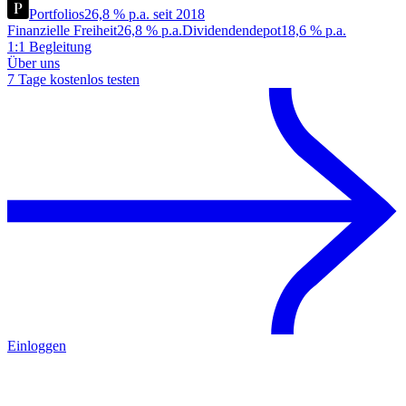
Portfolios
26,8 % p.a. seit 2018
Finanzielle Freiheit
26,8 % p.a.
Dividendendepot
18,6 % p.a.
1:1 Begleitung
Über uns
7 Tage kostenlos testen
Einloggen