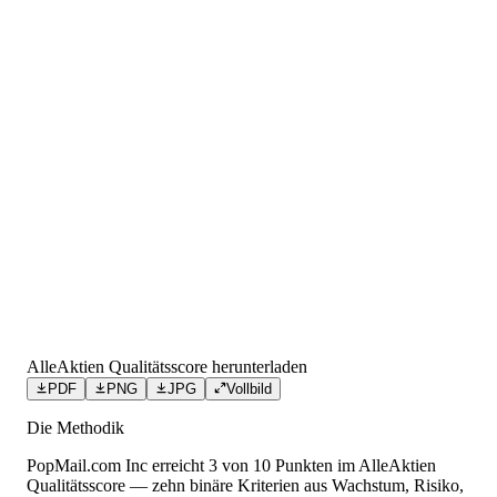
AlleAktien Qualitätsscore herunterladen
PDF
PNG
JPG
Vollbild
Die Methodik
PopMail.com Inc
erreicht
3
von 10 Punkten
im AlleAktien
Qualitätsscore — zehn binäre Kriterien aus Wachstum, Risiko,