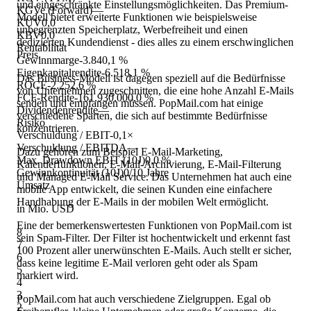
und eingeschränkte Einstellungsmöglichkeiten. Das Premium-
KGVe (Forward)
—
Modell bietet erweiterte Funktionen wie beispielsweise
KUV
0,0
unbegrenzten Speicherplatz, Werbefreiheit und einen
KBV
0,0
dedizierten Kundendienst - dies alles zu einem erschwinglichen
Rentabilität
Preis.
Gewinnmarge
-3.840,1 %
Eigenkapitalrendite
-6.518,1 %
Das Business-Modell ist dagegen speziell auf die Bedürfnisse
ROCE
-2.252,6 %
von Unternehmen zugeschnitten, die eine hohe Anzahl E-Mails
FCF-Rendite
-161.930.000,0 %
senden und empfangen müssen. PopMail.com hat einige
Dividendenrendite
—
verschiedene Sparten, die sich auf bestimmte Bedürfnisse
Risiko
konzentrieren.
Verschuldung / EBIT
-0,1×
Verschuldung / EBITDA
—
Dazu gehören zum Beispiel E-Mail-Marketing,
Max. Drawdown EBIT (10J)
0,0 %
Kalenderfunktionen, E-Mail-Archivierung, E-Mail-Filterung
Gewinnkontinuität (10J)
0/10 Jahre
und Managed E-Mail Service. Das Unternehmen hat auch eine
Umsatz
mobile App entwickelt, die seinen Kunden eine einfachere
Handhabung der E-Mails in der mobilen Welt ermöglicht.
in Mio. USD
Eine der bemerkenswertesten Funktionen von PopMail.com ist
8
sein Spam-Filter. Der Filter ist hochentwickelt und erkennt fast
7
100 Prozent aller unerwünschten E-Mails. Auch stellt er sicher,
6
dass keine legitime E-Mail verloren geht oder als Spam
5
markiert wird.
4
3
PopMail.com hat auch verschiedene Zielgruppen. Egal ob
2