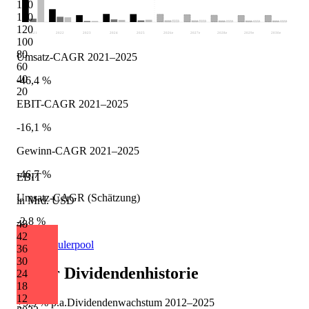
160
140
120
2021
2022
2023
2024
2025
2026
e
2027
e
2028
e
2029
e
2030
e
100
80
Umsatz-CAGR 2021–2025
60
40
-46,4 %
20
EBIT-CAGR 2021–2025
-16,1 %
Gewinn-CAGR 2021–2025
-46,7 %
EBIT
Umsatz-CAGR (Schätzung)
in Mrd. USD
-2,8 %
48
42
Quelle: Eulerpool
36
30
Pfizer
Dividendenhistorie
24
18
12
+5,3 %
p.a.
Dividendenwachstum
2012
–
2025