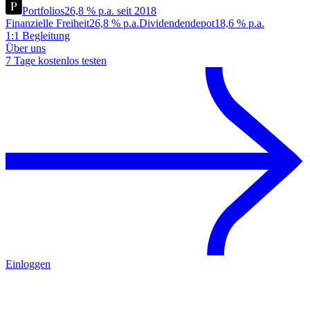
Portfolios
26,8 % p.a. seit 2018
Finanzielle Freiheit
26,8 % p.a.
Dividendendepot
18,6 % p.a.
1:1 Begleitung
Über uns
7 Tage kostenlos testen
Einloggen