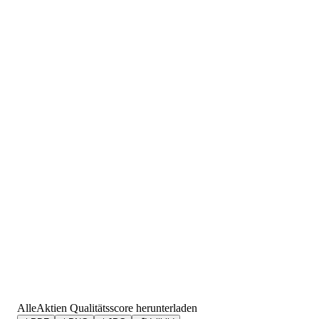
AlleAktien Qualitätsscore herunterladen