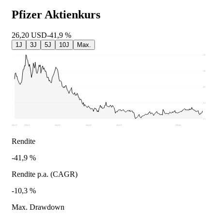
Pfizer
Aktienkurs
26,20
USD
-41,9 %
1J
3J
5J
10J
Max.
59,48
50,01
40,54
31,06
21,59
2021
2022
2023
2024
2025
2026
Rendite
-41,9 %
Rendite p.a. (CAGR)
-10,3 %
Max. Drawdown