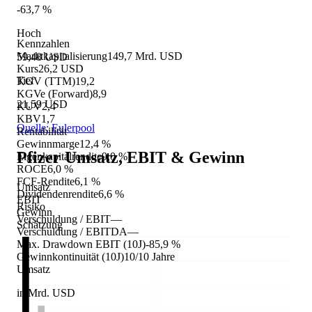
-63,7 %
Hoch
Kennzahlen
Marktkapitalisierung
149,7 Mrd. USD
59,48 USD
Kurs
26,2 USD
Tief
KGV (TTM)
19,2
KGVe (Forward)
8,9
21,59 USD
KUV
2,4
KBV
1,7
Quelle: Eulerpool
Rentabilität
Gewinnmarge
12,4 %
Pfizer
Umsatz, EBIT & Gewinn
Eigenkapitalrendite
9,0 %
ROCE
6,0 %
FCF-Rendite
6,1 %
Umsatz
Dividendenrendite
6,6 %
EBIT
Risiko
Gewinn
Verschuldung / EBIT
—
Schätzung
Verschuldung / EBITDA
—
Max. Drawdown EBIT (10J)
-85,9 %
Gewinnkontinuität (10J)
10/10 Jahre
Umsatz
in Mrd. USD