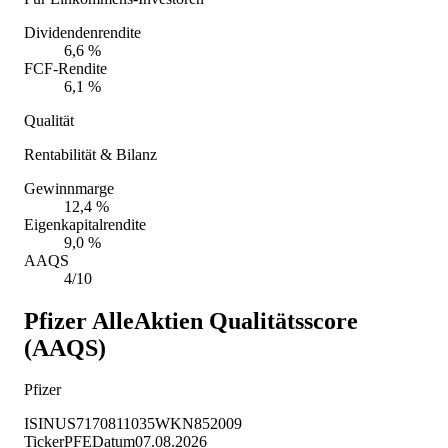
Dividendenrendite
6,6 %
FCF-Rendite
6,1 %
Qualität
Rentabilität & Bilanz
Gewinnmarge
12,4 %
Eigenkapitalrendite
9,0 %
AAQS
4/10
Pfizer
AlleAktien Qualitätsscore
(AAQS)
Pfizer
ISIN
US7170811035
WKN
852009
Ticker
PFE
Datum
07.08.2026