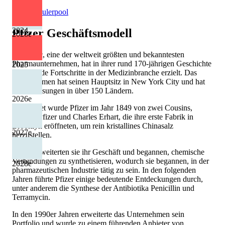
Quelle: Eulerpool
2024
Pfizer
Geschäftsmodell
2028
e
Pfizer Inc, eine der weltweit größten und bekanntesten
Pharmaunternehmen, hat in ihrer rund 170-jährigen Geschichte
2025
bedeutende Fortschritte in der Medizinbranche erzielt. Das
Unternehmen hat seinen Hauptsitz in New York City und hat
Niederlassungen in über 150 Ländern.
2026
e
Gegründet wurde Pfizer im Jahr 1849 von zwei Cousins,
Charles Pfizer und Charles Erhart, die ihre erste Fabrik in
Brooklyn eröffneten, um rein kristallines Chinasalz
2027
e
herzustellen.
Später erweiterten sie ihr Geschäft und begannen, chemische
Verbindungen zu synthetisieren, wodurch sie begannen, in der
2028
e
pharmazeutischen Industrie tätig zu sein. In den folgenden
Jahren führte Pfizer einige bedeutende Entdeckungen durch,
unter anderem die Synthese der Antibiotika Penicillin und
Terramycin.
In den 1990er Jahren erweiterte das Unternehmen sein
Portfolio und wurde zu einem führenden Anbieter von