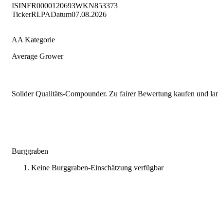
ISIN
FR0000120693
WKN
853373
Ticker
RI.PA
Datum
07.08.2026
AA Kategorie
Average Grower
Solider Qualitäts-Compounder. Zu fairer Bewertung kaufen und lang
Burggraben
Keine Burggraben-Einschätzung verfügbar