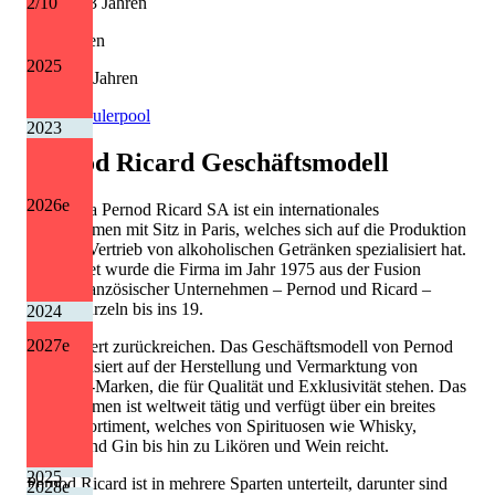
10 von 13 Jahren
2
/10
Kürzungen
2025
1 von 13 Jahren
Quelle: Eulerpool
2023
Pernod Ricard
Geschäftsmodell
2026
e
Die Firma Pernod Ricard SA ist ein internationales
Unternehmen mit Sitz in Paris, welches sich auf die Produktion
und den Vertrieb von alkoholischen Getränken spezialisiert hat.
Gegründet wurde die Firma im Jahr 1975 aus der Fusion
zweier französischer Unternehmen – Pernod und Ricard –
deren Wurzeln bis ins 19.
2024
2027
e
Jahrhundert zurückreichen. Das Geschäftsmodell von Pernod
Ricard basiert auf der Herstellung und Vermarktung von
Premium-Marken, die für Qualität und Exklusivität stehen. Das
Unternehmen ist weltweit tätig und verfügt über ein breites
Produktsortiment, welches von Spirituosen wie Whisky,
Wodka und Gin bis hin zu Likören und Wein reicht.
2025
Pernod Ricard ist in mehrere Sparten unterteilt, darunter sind
2028
e