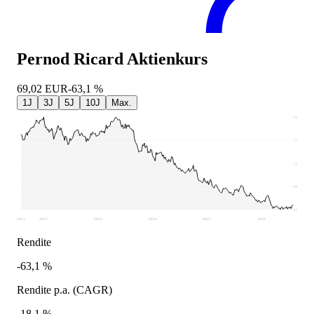
Pernod Ricard
Aktienkurs
69,02
EUR
-63,1 %
1J
3J
5J
10J
Max.
215,7
177,06
138,43
99,79
61,16
2021
2022
2023
2024
2025
2026
Rendite
-63,1 %
Rendite p.a. (CAGR)
-18,1 %