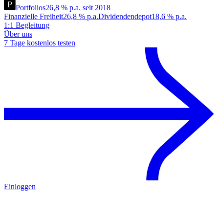
Portfolios
26,8 % p.a. seit 2018
Finanzielle Freiheit
26,8 % p.a.
Dividendendepot
18,6 % p.a.
1:1 Begleitung
Über uns
7 Tage kostenlos testen
Einloggen