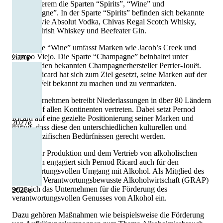
unter anderem die Sparten “Spirits”, “Wine” und
“Champagne”. In der Sparte “Spirits” befinden sich bekannte
Marken wie Absolut Vodka, Chivas Regal Scotch Whisky,
Jameson Irish Whiskey und Beefeater Gin.
Die Sparte “Wine” umfasst Marken wie Jacob’s Creek und
Campo Viejo. Die Sparte “Champagne” beinhaltet unter
2026
e
anderem den bekannten Champagnerhersteller Perrier-Jouët.
Pernod Ricard hat sich zum Ziel gesetzt, seine Marken auf der
ganzen Welt bekannt zu machen und zu vermarkten.
Das Unternehmen betreibt Niederlassungen in über 80 Ländern
und ist auf allen Kontinenten vertreten. Dabei setzt Pernod
Ricard auf eine gezielte Positionierung seiner Marken und
2027
e
darauf, dass diese den unterschiedlichen kulturellen und
landesspezifischen Bedürfnissen gerecht werden.
Neben der Produktion und dem Vertrieb von alkoholischen
Getränken engagiert sich Pernod Ricard auch für den
verantwortungsvollen Umgang mit Alkohol. Als Mitglied des
Globalen Verantwortungsbewusste Alkoholwirtschaft (GRAP)
setzt sich das Unternehmen für die Förderung des
2028
e
verantwortungsvollen Genusses von Alkohol ein.
Dazu gehören Maßnahmen wie beispielsweise die Förderung