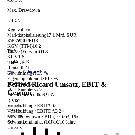
Max. Drawdown
-71,6 %
Kennzahlen
Hoch
Marktkapitalisierung
17,1 Mrd. EUR
Kurs
69,02 EUR
215,7 EUR
KGV (TTM)
10,2
Tief
KGVe (Forward)
11,9
KUV
1,6
61,16 EUR
KBV
1,1
Rentabilität
Quelle: Eulerpool
Gewinnmarge
15,3 %
Eigenkapitalrendite
10,7 %
Pernod Ricard
Umsatz, EBIT &
ROCE
9,6 %
FCF-Rendite
6,5 %
Gewinn
Dividendenrendite
6,9 %
Risiko
Umsatz
Verschuldung / EBIT
3,0×
EBIT
Verschuldung / EBITDA
3,2×
Gewinn
Max. Drawdown EBIT (10J)
-63,0 %
Schätzung
Gewinnkontinuität (10J)
10/10 Jahre
Umsatz