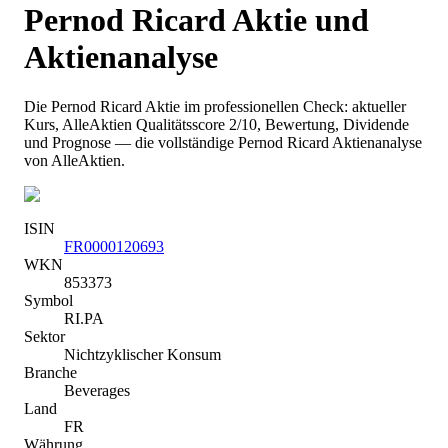
Pernod Ricard
Aktie und
Aktienanalyse
Die
Pernod Ricard
Aktie im professionellen Check: aktueller
Kurs
, AlleAktien Qualitätsscore 2/10
, Bewertung, Dividende
und Prognose — die vollständige
Pernod Ricard
Aktienanalyse
von AlleAktien.
ISIN
FR0000120693
WKN
853373
Symbol
RI.PA
Sektor
Nichtzyklischer Konsum
Branche
Beverages
Land
FR
Währung