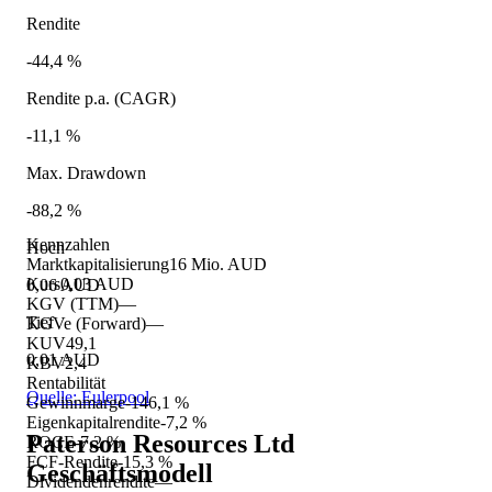
Rendite
-44,4 %
Rendite p.a. (CAGR)
-11,1 %
Max. Drawdown
-88,2 %
Kennzahlen
Hoch
Marktkapitalisierung
16 Mio. AUD
Kurs
0,03 AUD
0,06 AUD
KGV (TTM)
—
Tief
KGVe (Forward)
—
KUV
49,1
0,01 AUD
KBV
2,4
Rentabilität
Quelle: Eulerpool
Gewinnmarge
-146,1 %
Eigenkapitalrendite
-7,2 %
Paterson Resources Ltd
ROCE
-7,2 %
FCF-Rendite
-15,3 %
Geschäftsmodell
Dividendenrendite
—