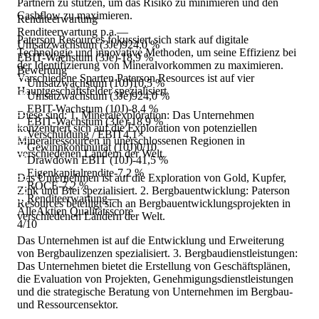
Partnern zu stützen, um das Risiko zu minimieren und den
Cashflow zu maximieren.
Renditeerwartung
Renditeerwartung p.a.
—
Paterson Resources fokussiert sich stark auf digitale
Umsatzwachstum (3Je)
924,0 %
Technologie und innovative Methoden, um seine Effizienz bei
EBIT-Wachstum (3Je)
-18,9 %
der Identifizierung von Mineralvorkommen zu maximieren.
Bewertung
Verschiedene Sparten Paterson Resources ist auf vier
Umsatzwachstum (10J)
10,5 %
Hauptgeschäftsfelder spezialisiert.
Umsatzwachstum (3Je)
924,0 %
EBIT-Wachstum (10J)
-8,4 %
Diese sind: 1. Mineralexploration: Das Unternehmen
EBIT-Wachstum (3Je)
-18,9 %
konzentriert sich auf die Exploration von potenziellen
Verschuldung / EBIT
4,1×
Mineralressourcen in unerschlossenen Regionen in
Gewinnkontinuität (10J)
0/10
verschiedenen Ländern der Welt.
Drawdown EBIT (10J)
-41,5 %
Eigenkapitalrendite
-7,2 %
Das Unternehmen ist auf die Exploration von Gold, Kupfer,
ROCE
-7,2 %
Zink und Blei spezialisiert. 2. Bergbauentwicklung: Paterson
Renditeerwartung
—
Resources beteiligt sich an Bergbauentwicklungsprojekten in
AlleAktien Qualitätsscore
verschiedenen Ländern der Welt.
4
/10
Das Unternehmen ist auf die Entwicklung und Erweiterung
von Bergbaulizenzen spezialisiert. 3. Bergbaudienstleistungen:
Das Unternehmen bietet die Erstellung von Geschäftsplänen,
die Evaluation von Projekten, Genehmigungsdienstleistungen
und die strategische Beratung von Unternehmen im Bergbau-
und Ressourcensektor.