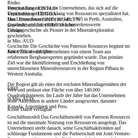
Risiko
Paterson Resources ist ein Unternehmen, das sich auf die
Verschuldung / EBIT
4,1×
Exploration und Entwicklung von Ressourcen spezialisiert hat.
Verschuldung / EBITDA
—
Das Unternehmen wurde im Jahr 1995 in Perth, Australien,
Max. Drawdown EBIT (10J)
-41,5 %
gegründet und hat seitdem eine bemerkenswerte
Gewinnkontinuität (10J)
0/10 Jahre
Erfolgsgeschichte als Pionier in der Mineralexploration
Umsatz
geschrieben.
in Mio. AUD
Geschichte Die Geschichte von Paterson Resources beginnt im
Keine Daten verfügbar
Jahr 1995, als das Unternehmen von einem Team aus
erfahrenen Bergbauexperten gegründet wurde. Das primäre
Ziel war die Identifizierung und Erschließung von
unerschlossenen Mineralressourcen in der Region Pilbara in
Western Australia.
Die Region gilt als eines der reichsten Minerallagerstätten der
EBIT
Welt und umfasst eine Fläche von über 140.000
Quadratkilometern. Im Laufe der Jahre hat das Unternehmen
in Mio. AUD
seine Aktivitäten in andere Länder ausgeweitet, darunter
Kanada, Argentinien und Peru.
Keine Daten verfügbar
Geschäftsmodell Das Geschäftsmodell von Paterson Resources
ist auf die maximale Nutzung von Ressourcen ausgelegt. Das
Unternehmen strebt danach, seine Geschäftsaktivitäten auf
schlüssige Fundamente und die Partnerschaft mit Joint-Venture-