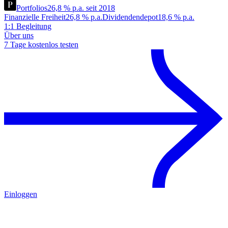
Portfolios
26,8 % p.a. seit 2018
Finanzielle Freiheit
26,8 % p.a.
Dividendendepot
18,6 % p.a.
1:1 Begleitung
Über uns
7 Tage kostenlos testen
Einloggen