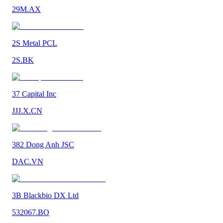
29M.AX
2S Metal PCL
2S.BK
37 Capital Inc
JJJ.X.CN
382 Dong Anh JSC
DAC.VN
3B Blackbio DX Ltd
532067.BO