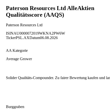
Paterson Resources Ltd
AlleAktien
Qualitätsscore (AAQS)
Paterson Resources Ltd
ISIN
AU0000072019
WKN
A2PW6W
Ticker
PSL.AX
Datum
06.08.2026
AA Kategorie
Average Grower
Solider Qualitäts-Compounder. Zu fairer Bewertung kaufen und lang
Burggraben