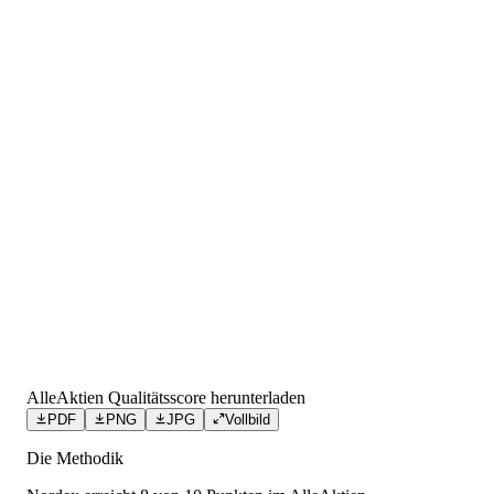
AlleAktien Qualitätsscore herunterladen
PDF
PNG
JPG
Vollbild
Die Methodik