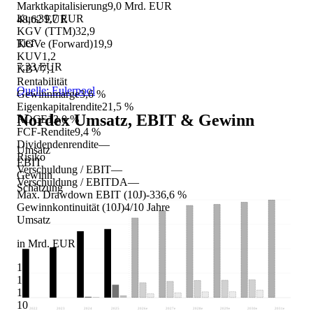
Marktkapitalisierung
9,0 Mrd. EUR
Kurs
39,7 EUR
48,62 EUR
KGV (TTM)
32,9
Tief
KGVe (Forward)
19,9
KUV
1,2
7,33 EUR
KBV
7,1
Rentabilität
Quelle: Eulerpool
Gewinnmarge
3,6 %
Eigenkapitalrendite
21,5 %
Nordex
Umsatz, EBIT & Gewinn
ROCE
13,0 %
FCF-Rendite
9,4 %
Dividendenrendite
—
Umsatz
Risiko
EBIT
Verschuldung / EBIT
—
Gewinn
Verschuldung / EBITDA
—
Schätzung
Max. Drawdown EBIT (10J)
-336,6 %
Gewinnkontinuität (10J)
4/10 Jahre
Umsatz
in Mrd. EUR
16
14
12
10
2022
2023
2024
2025
2026
e
2027
e
2028
e
2029
e
2030
e
2031
e