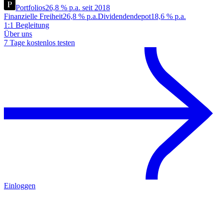
Portfolios
26,8 % p.a. seit 2018
Finanzielle Freiheit
26,8 % p.a.
Dividendendepot
18,6 % p.a.
1:1 Begleitung
Über uns
7 Tage kostenlos testen
Einloggen