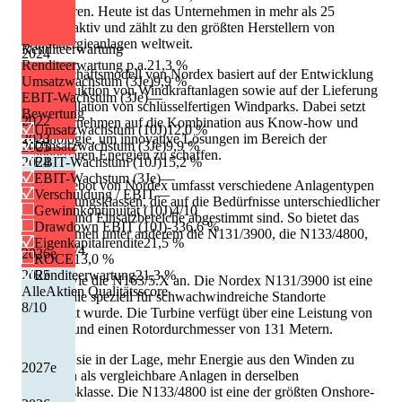
expandieren. Heute ist das Unternehmen in mehr als 25
Ländern aktiv und zählt zu den größten Herstellern von
Windenergieanlagen weltweit.
Renditeerwartung
2024
Renditeerwartung p.a.
21,3 %
Das Geschäftsmodell von Nordex basiert auf der Entwicklung
Umsatzwachstum (3Je)
9,9 %
und Produktion von Windkraftanlagen sowie auf der Lieferung
EBIT-Wachstum (3Je)
—
und Installation von schlüsselfertigen Windparks. Dabei setzt
Bewertung
2022
das Unternehmen auf die Kombination aus Know-how und
Umsatzwachstum (10J)
12,0 %
Technologie, um innovative Lösungen im Bereich der
2023
Umsatzwachstum (3Je)
9,9 %
2025
erneuerbaren Energien zu schaffen.
2024
EBIT-Wachstum (10J)
15,2 %
EBIT-Wachstum (3Je)
—
Das Angebot von Nordex umfasst verschiedene Anlagentypen
Verschuldung / EBIT
—
und Leistungsklassen, die auf die Bedürfnisse unterschiedlicher
Gewinnkontinuität (10J)
4/10
Kunden und Einsatzbereiche abgestimmt sind. So bietet das
Drawdown EBIT (10J)
-336,6 %
Unternehmen unter anderem die N131/3900, die N133/4800,
Eigenkapitalrendite
21,5 %
die N149/4.
2026
e
ROCE
13,0 %
2025
Renditeerwartung
21,3 %
0-4.5 sowie die N163/5.X an. Die Nordex N131/3900 ist eine
AlleAktien Qualitätsscore
Anlage, die speziell für schwachwindreiche Standorte
8
/10
entwickelt wurde. Die Turbine verfügt über eine Leistung von
3,9 MW und einen Rotordurchmesser von 131 Metern.
Damit ist sie in der Lage, mehr Energie aus den Winden zu
2027
e
gewinnen als vergleichbare Anlagen in derselben
Leistungsklasse. Die N133/4800 ist eine der größten Onshore-