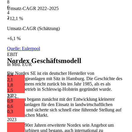
8
6
Umsatz-CAGR 2022–2025
4
2
+12,1 %
Umsatz-CAGR (Schätzung)
+6,1 %
Quelle: Eulerpool
EBIT
Nordex
Geschäftsmodell
in Mrd. EUR
Die Nordex SE ist ein deutscher Hersteller von
2,4
Windenergieanlagen mit Sitz in Hamburg. Die Geschichte des
2,1
Unternehmens reicht zurück bis ins Jahr 1985, als es als
1,8
Familienbetrieb in Schleswig-Holstein gegründet wurde.
1,5
2022
1,2
Die Firma begann zunächst mit der Entwicklung kleinerer
0,9
Windkraftanlagen für den Einsatz in landwirtschaftlichen
0,6
Betrieben und sicherte sich schnell eine führende Stellung auf
0,3
dem deutschen Markt.
2023
In den 1990er Jahren erweiterte Nordex sein Angebot um
größere Turbinen und begann, auch international zu