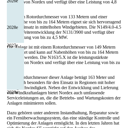
2026
e
Anlagen von Nordex und verfügt über eine Leistung von 4,8
MW.
Mit einem Rotordurchmesser von 133 Metern und einer
Nabenhöhe von bis zu 164 Metern eignet sie sich hervorragend
für den Einsatz in mittelhohen Windgebieten. Die N149/4.0-4.5
2028
e
ist eine Weiterentwicklung der N131/3900 und verfügt über
eine Leistung von bis zu 4,5 MW.
2027
e
Die Anlage ist mit einem Rotordurchmesser von 149 Metern
ausgestattet und kann auf Nabenhöhen von bis zu 164 Metern
installiert werden. Die N163/5.X ist die leistungsstärkste
Turbine von Nordex und verfügt über eine Leistung von bis zu
5,7 MW.
Der Rotordurchmesser dieser Anlage beträgt 163 Meter und
eignet sich besonders für den Einsatz in Regionen mit hoher
Windgeschwindigkeit. Neben der Entwicklung und Lieferung
2028
e
von Windkraftanlagen bietet Nordex auch umfassende
Serviceleistungen an, die die Betriebs- und Wartungskosten der
Anlagen minimieren sollen.
Dazu gehören unter anderem Instandhaltung, Reparatur sowie
ein Fernüberwachungssystem, das eine ständige Kontrolle und
Optimierung der Anlagen ermöglicht. In den letzten Jahren hat