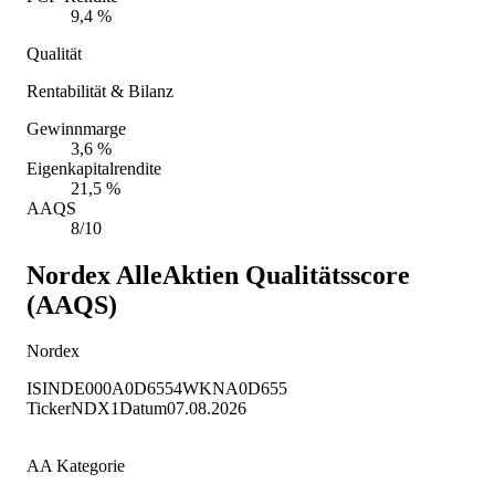
9,4 %
Qualität
Rentabilität & Bilanz
Gewinnmarge
3,6 %
Eigenkapitalrendite
21,5 %
AAQS
8/10
Nordex
AlleAktien Qualitätsscore
(AAQS)
Nordex
ISIN
DE000A0D6554
WKN
A0D655
Ticker
NDX1
Datum
07.08.2026
AA Kategorie