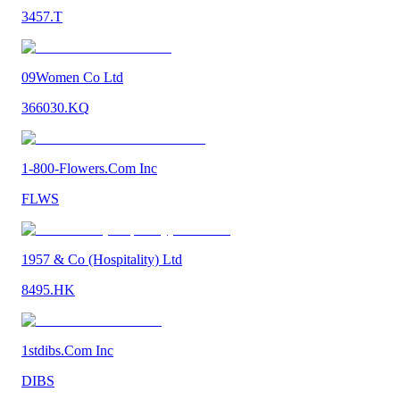
3457.T
09Women Co Ltd
366030.KQ
1-800-Flowers.Com Inc
FLWS
1957 & Co (Hospitality) Ltd
8495.HK
1stdibs.Com Inc
DIBS