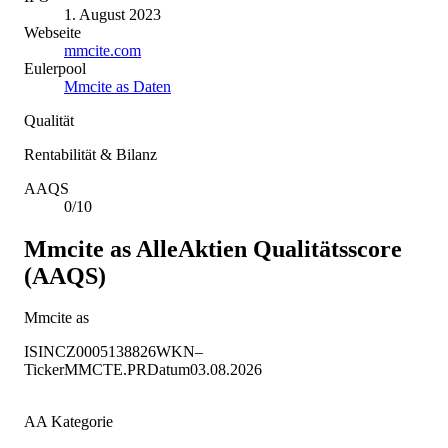
1. August 2023
Webseite
mmcite.com
Eulerpool
Mmcite as Daten
Qualität
Rentabilität & Bilanz
AAQS
0/10
Mmcite as
AlleAktien Qualitätsscore
(AAQS)
Mmcite as
ISIN
CZ0005138826
WKN
–
Ticker
MMCTE.PR
Datum
03.08.2026
AA Kategorie