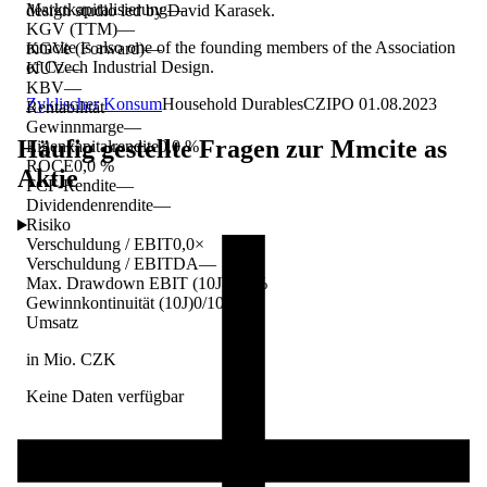
Marktkapitalisierung
—
design studio led by David Karasek.
KGV (TTM)
—
mmcite is also one of the founding members of the Association
KGVe (Forward)
—
of Czech Industrial Design.
KUV
—
KBV
—
Zyklischer Konsum
Household Durables
CZ
IPO
01.08.2023
Rentabilität
Gewinnmarge
—
Häufig gestellte Fragen zur
Mmcite as
Eigenkapitalrendite
0,0 %
ROCE
0,0 %
Aktie
FCF-Rendite
—
Dividendenrendite
—
Risiko
Verschuldung / EBIT
0,0×
Verschuldung / EBITDA
—
Max. Drawdown EBIT (10J)
0,0 %
Gewinnkontinuität (10J)
0/10 Jahre
Umsatz
in Mio. CZK
Keine Daten verfügbar