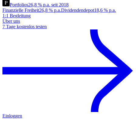
Portfolios
26,8 % p.a. seit 2018
Finanzielle Freiheit
26,8 % p.a.
Dividendendepot
18,6 % p.a.
1:1 Begleitung
Über uns
7 Tage kostenlos testen
Einloggen