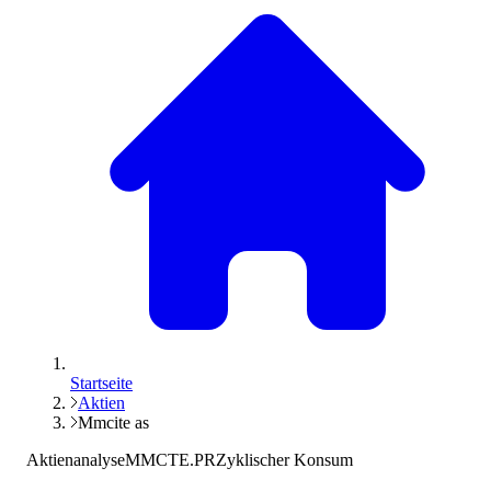
Startseite
Aktien
Mmcite as
Aktienanalyse
MMCTE.PR
Zyklischer Konsum