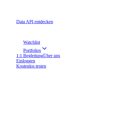
Data API entdecken
Watchlist
Portfolios
1:1 Begleitung
Über uns
Einloggen
Kostenlos testen