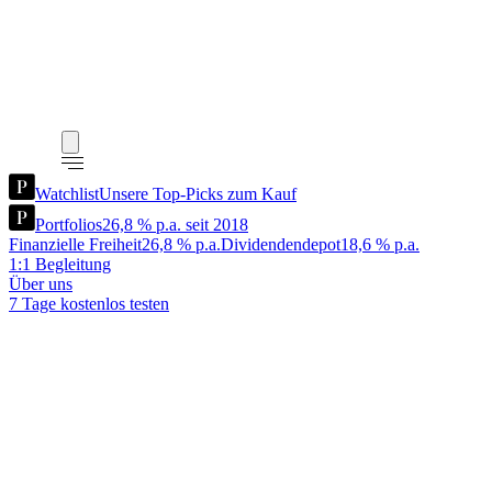
Watchlist
Unsere Top-Picks zum Kauf
Portfolios
26,8 % p.a. seit 2018
Finanzielle Freiheit
26,8 % p.a.
Dividendendepot
18,6 % p.a.
1:1 Begleitung
Über uns
7 Tage kostenlos testen