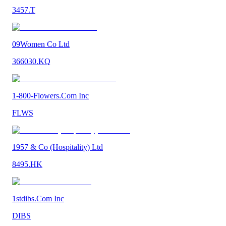
3457.T
09Women Co Ltd
366030.KQ
1-800-Flowers.Com Inc
FLWS
1957 & Co (Hospitality) Ltd
8495.HK
1stdibs.Com Inc
DIBS