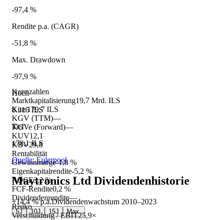
-97,4 %
Rendite p.a. (CAGR)
-51,8 %
Max. Drawdown
-97,9 %
Kennzahlen
Hoch
Marktkapitalisierung
19,7 Mrd. ILS
Kurs
179,7 ILS
8.315 ILS
KGV (TTM)
—
Tief
KGVe (Forward)
—
KUV
12,1
178,1 ILS
KBV
29,8
Rentabilität
Quelle: Eulerpool
Gewinnmarge
-1,8 %
Eigenkapitalrendite
-5,2 %
Maytronics Ltd
Dividendenhistorie
ROCE
3,2 %
FCF-Rendite
0,2 %
Dividendenrendite
—
+14,4 %
p.a.
Dividendenwachstum
2010
–
2023
Risiko
5J
10J
15J
Max.
Verschuldung / EBIT
25,9×