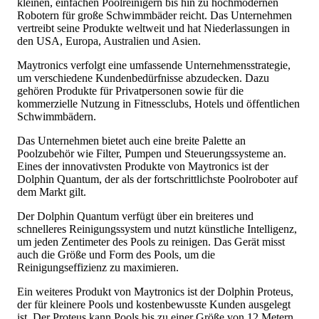
kleinen, einfachen Poolreinigern bis hin zu hochmodernen
Robotern für große Schwimmbäder reicht. Das Unternehmen
vertreibt seine Produkte weltweit und hat Niederlassungen in
den USA, Europa, Australien und Asien.
Maytronics verfolgt eine umfassende Unternehmensstrategie,
um verschiedene Kundenbedürfnisse abzudecken. Dazu
gehören Produkte für Privatpersonen sowie für die
kommerzielle Nutzung in Fitnessclubs, Hotels und öffentlichen
Schwimmbädern.
Das Unternehmen bietet auch eine breite Palette an
Poolzubehör wie Filter, Pumpen und Steuerungssysteme an.
Eines der innovativsten Produkte von Maytronics ist der
Dolphin Quantum, der als der fortschrittlichste Poolroboter auf
dem Markt gilt.
Der Dolphin Quantum verfügt über ein breiteres und
schnelleres Reinigungssystem und nutzt künstliche Intelligenz,
um jeden Zentimeter des Pools zu reinigen. Das Gerät misst
auch die Größe und Form des Pools, um die
Reinigungseffizienz zu maximieren.
Ein weiteres Produkt von Maytronics ist der Dolphin Proteus,
der für kleinere Pools und kostenbewusste Kunden ausgelegt
ist. Der Proteus kann Pools bis zu einer Größe von 12 Metern