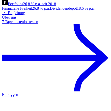
Portfolios
26,8 % p.a. seit 2018
Finanzielle Freiheit
26,8 % p.a.
Dividendendepot
18,6 % p.a.
1:1 Begleitung
Über uns
7 Tage kostenlos testen
Einloggen