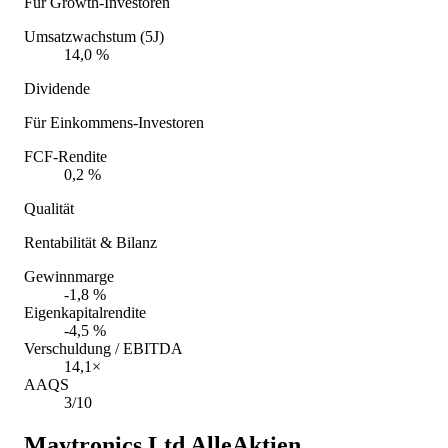
Für Growth-Investoren
Umsatzwachstum (5J)
14,0 %
Dividende
Für Einkommens-Investoren
FCF-Rendite
0,2 %
Qualität
Rentabilität & Bilanz
Gewinnmarge
-1,8 %
Eigenkapitalrendite
-4,5 %
Verschuldung / EBITDA
14,1×
AAQS
3/10
Maytronics Ltd
AlleAktien