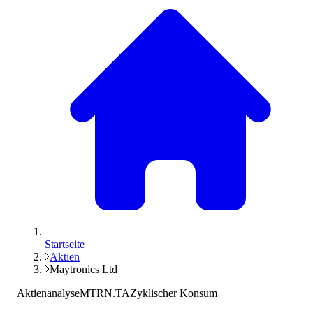
Startseite
Aktien
Maytronics Ltd
Aktienanalyse
MTRN.TA
Zyklischer Konsum