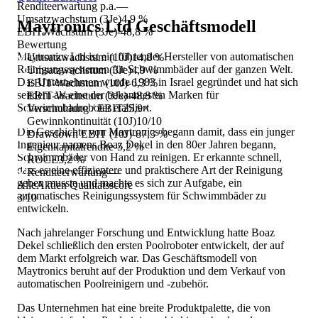
Renditeerwartung p.a.
—
Umsatzwachstum (3Je)
4,9 %
Maytronics Ltd
Geschäftsmodell
EBIT-Wachstum (3Je)
-48,8 %
Bewertung
Maytronics Ltd ist ein führender Hersteller von automatischen
Umsatzwachstum (10J)
14,8 %
Reinigungssystemen für Schwimmbäder auf der ganzen Welt.
Umsatzwachstum (3Je)
4,9 %
Das Unternehmen wurde 1983 in Israel gegründet und hat sich
EBIT-Wachstum (10J)
-6,3 %
seitdem als eine der bekanntesten Marken für
EBIT-Wachstum (3Je)
-48,8 %
Schwimmbadroboter etabliert.
Verschuldung / EBIT
25,9×
Gewinnkontinuität (10J)
10/10
Die Geschichte von Maytronics begann damit, dass ein junger
Drawdown EBIT (10J)
-87,3 %
Ingenieur namens Boaz Dekel in den 80er Jahren begann,
Eigenkapitalrendite
-5,2 %
Schwimmbäder von Hand zu reinigen. Er erkannte schnell,
ROCE
3,2 %
dass es eine effizientere und praktischere Art der Reinigung
Renditeerwartung
—
geben musste und machte es sich zur Aufgabe, ein
AlleAktien Qualitätsscore
automatisches Reinigungssystem für Schwimmbäder zu
3
/10
entwickeln.
Nach jahrelanger Forschung und Entwicklung hatte Boaz
Dekel schließlich den ersten Poolroboter entwickelt, der auf
dem Markt erfolgreich war. Das Geschäftsmodell von
Maytronics beruht auf der Produktion und dem Verkauf von
automatischen Poolreinigern und -zubehör.
Das Unternehmen hat eine breite Produktpalette, die von