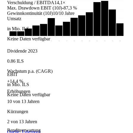
Verschuldung / EBITDA
14,1×
Max. Drawdown EBIT (10J)
-87,3 %
Gewinnkontinuität (10J)
10/10 Jahre
Umsatz
in Mio. ILS
Keine Daten verfügbar
'10
'11
'12
'13
'14
'15
'16
'17
'18
'19
'20
'21
'22
'23
'24
Dividende 2023
0.86 ILS
Wachstum p.a. (CAGR)
EBIT
+14,4 %
in Mio. ILS
Erhöhungen
Keine Daten verfügbar
10 von 13 Jahren
Kürzungen
2 von 13 Jahren
Renditeerwartung
Quelle: Eulerpool