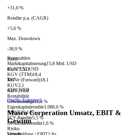
+31,0 %
Rendite p.a. (CAGR)
+5,6 %
Max. Drawdown
-38,9 %
Kennzahlen
Hoch
Marktkapitalisierung
15,8 Mrd. USD
Kurs
77,51 USD
85,71 USD
KGV (TTM)
18,4
Tief
KGVe (Forward)
18,1
KUV
2,1
42,91 USD
KBV
210,4
Rentabilität
Quelle: Eulerpool
Gewinnmarge
11,4 %
Eigenkapitalrendite
1.080,0 %
Masco Corperation
Umsatz, EBIT &
ROCE
35,1 %
FCF-Rendite
5,5 %
Gewinn
Dividendenrendite
1,6 %
Risiko
Umsatz
Verschuldung / EBIT
1,8×