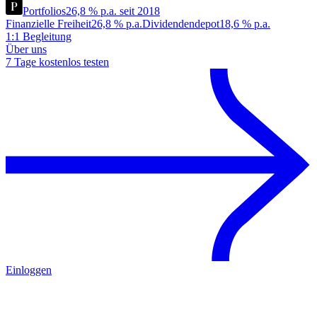
Portfolios
26,8 % p.a. seit 2018
Finanzielle Freiheit
26,8 % p.a.
Dividendendepot
18,6 % p.a.
1:1 Begleitung
Über uns
7 Tage kostenlos testen
Einloggen