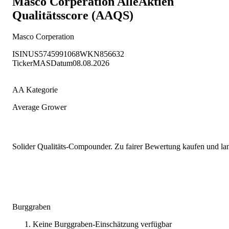
Masco Corperation
AlleAktien
Qualitätsscore (AAQS)
Masco Corperation
ISIN
US5745991068
WKN
856632
Ticker
MAS
Datum
08.08.2026
AA Kategorie
Average Grower
Solider Qualitäts-Compounder. Zu fairer Bewertung kaufen und lang
Burggraben
Keine Burggraben-Einschätzung verfügbar