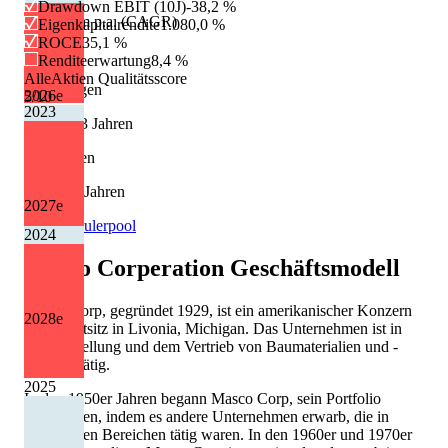
Drawdown EBIT (10J)
-38,2 %
Wachstum p.a. (CAGR)
Eigenkapitalrendite
1.080,0 %
ROCE
35,1 %
+11,5 %
Renditeerwartung
8,4 %
AlleAktien Qualitätsscore
Erhöhungen
2026
e
5
/10
2023
12 von 13 Jahren
Kürzungen
0 von 13 Jahren
2027
e
Quelle: Eulerpool
2024
Masco Corperation
Geschäftsmodell
Masco Corp, gegründet 1929, ist ein amerikanischer Konzern
2028
e
mit Hauptsitz in Livonia, Michigan. Das Unternehmen ist in
der Herstellung und dem Vertrieb von Baumaterialien und -
zubehör tätig.
2025
In den 1950er Jahren begann Masco Corp, sein Portfolio
auszubauen, indem es andere Unternehmen erwarb, die in
verwandten Bereichen tätig waren. In den 1960er und 1970er