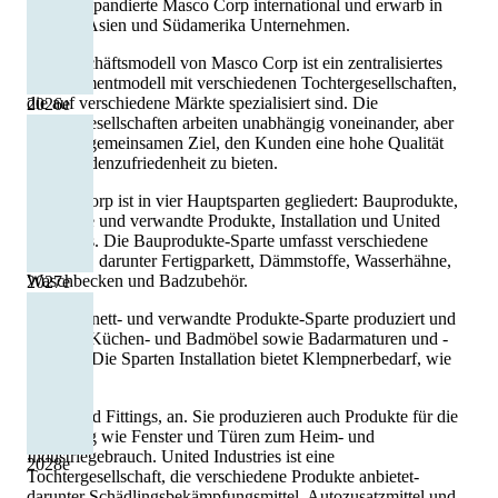
Jahren expandierte Masco Corp international und erwarb in
Europa, Asien und Südamerika Unternehmen.
Das Geschäftsmodell von Masco Corp ist ein zentralisiertes
Managementmodell mit verschiedenen Tochtergesellschaften,
die auf verschiedene Märkte spezialisiert sind. Die
2026
e
Tochtergesellschaften arbeiten unabhängig voneinander, aber
mit dem gemeinsamen Ziel, den Kunden eine hohe Qualität
und Kundenzufriedenheit zu bieten.
Masco Corp ist in vier Hauptsparten gegliedert: Bauprodukte,
Kabinette und verwandte Produkte, Installation und United
Industries. Die Bauprodukte-Sparte umfasst verschiedene
Produkte, darunter Fertigparkett, Dämmstoffe, Wasserhähne,
Waschbecken und Badzubehör.
2027
e
Die Kabinett- und verwandte Produkte-Sparte produziert und
vertreibt Küchen- und Badmöbel sowie Badarmaturen und -
zubehör. Die Sparten Installation bietet Klempnerbedarf, wie
z.B.
Rohre und Fittings, an. Sie produzieren auch Produkte für die
Belüftung wie Fenster und Türen zum Heim- und
Industriegebrauch. United Industries ist eine
2028
e
Tochtergesellschaft, die verschiedene Produkte anbietet-
darunter Schädlingsbekämpfungsmittel, Autozusatzmittel und