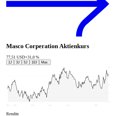
Masco Corperation
Aktienkurs
77,51
USD
+31,0 %
1J
3J
5J
10J
Max.
85,71
75,01
64,31
53,61
42,91
2021
2022
2023
2024
2025
2026
Rendite