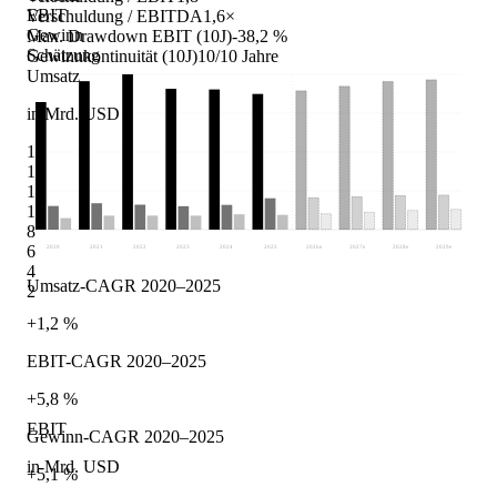
EBIT
Verschuldung / EBITDA
1,6×
Gewinn
Max. Drawdown EBIT (10J)
-38,2 %
Schätzung
Gewinnkontinuität (10J)
10/10 Jahre
Umsatz
in Mrd. USD
16
14
12
10
8
6
2020
2021
2022
2023
2024
2025
2026
e
2027
e
2028
e
2029
e
4
Umsatz-CAGR 2020–2025
2
+1,2 %
EBIT-CAGR 2020–2025
+5,8 %
EBIT
Gewinn-CAGR 2020–2025
in Mrd. USD
+5,1 %