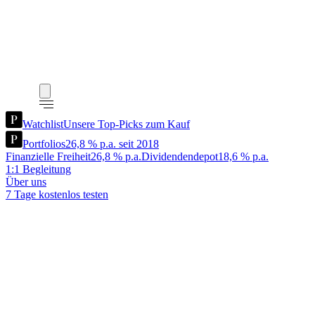
Watchlist
Unsere Top-Picks zum Kauf
Portfolios
26,8 % p.a. seit 2018
Finanzielle Freiheit
26,8 % p.a.
Dividendendepot
18,6 % p.a.
1:1 Begleitung
Über uns
7 Tage kostenlos testen