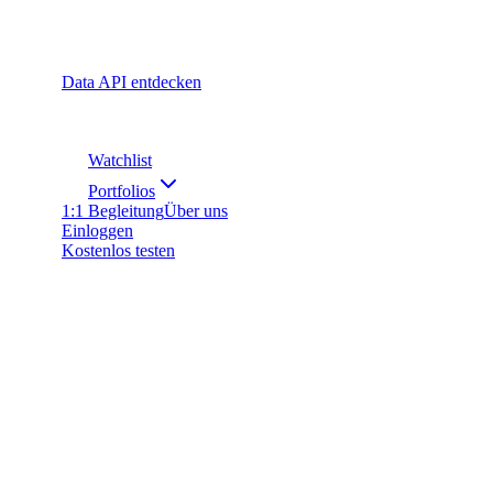
Data API entdecken
Watchlist
Portfolios
1:1 Begleitung
Über uns
Einloggen
Kostenlos testen