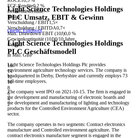
ROCE
10,5 %
FCF-Rendite
0,2 %
Light Science Technologies Holdings
Dividendenrendite
—
PLC
Umsatz, EBIT & Gewinn
Risiko
Verschuldung / EBIT
1,5×
Verschuldung / EBITDA
0,7×
Quelle: Eulerpool
Max. Drawdown EBIT (10J)
0,0 %
Gewinnkontinuität (10J)
0/10 Jahre
Light Science Technologies Holdings
Umsatz
PLC
Geschäftsmodell
in Mio. GBP
Light Science Technologies Holdings Plc provides
16
environment agriculture technology services. The company is
14
headquartered in Derby, Derbyshire and currently employs 73
12
full-time employees.
10
8
The company went IPO on 2021-10-15. The firm is engaged in
6
the development and manufacturing of electronic boards and
4
the development and manufacturing of lighting and technology
2
products for the Controlled Environment Agriculture (CEA)
sector.
The company operates in two segments: Contract electronics
manufacture and Controlled environment agriculture. The
contract electronics manufacture segment is engaged in the