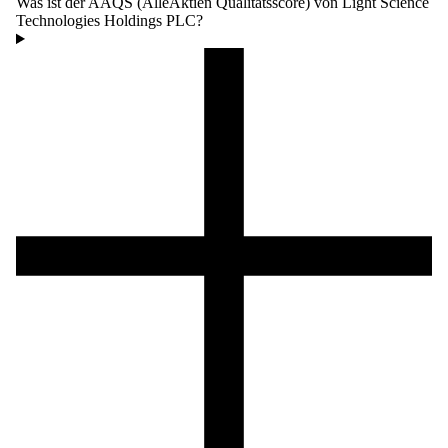
Was ist der AAQS (AlleAktien Qualitätsscore) von Light Science
Technologies Holdings PLC?