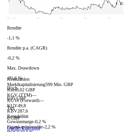
0,02
0
2021
2022
2023
2024
2025
2026
Rendite
-1,1 %
Rendite p.a. (CAGR)
-0,2 %
Max. Drawdown
-91,6 %
Kennzahlen
Marktkapitalisierung
599 Mio. GBP
Hoch
Kurs
0,02 GBP
KGV (TTM)
—
0,05 GBP
KGVe (Forward)
—
KUV
49,8
Tief
KBV
287,6
Rentabilität
0 GBP
Gewinnmarge
-0,2 %
Eigenkapitalrendite
-2,2 %
Quelle: Eulerpool