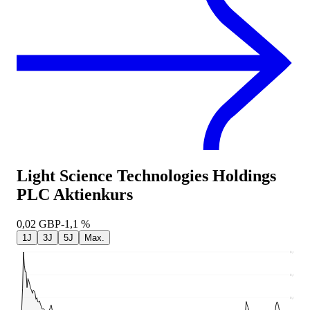
Light Science Technologies Holdings
PLC
Aktienkurs
0,02
GBP
-1,1 %
1J
3J
5J
Max.
0,05
0,04
0,03