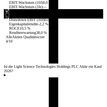
EBIT-Wachstum (10J)
0,0 %
EBIT-Wachstum (3Je)
—
Verschuldung / EBIT
1,5×
Gewinnkontinuität (10J)
0/10
Drawdown EBIT (10J)
0,0 %
Eigenkapitalrendite
-2,2 %
ROCE
10,5 %
Renditeerwartung
38,0 %
AlleAktien Qualitätsscore
4
/10
Ist die Light Science Technologies Holdings PLC Aktie ein Kauf
2026?