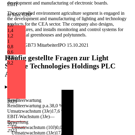
development and manufacturing of electronic boards.
EBIT
The controlled environment agriculture segment is engaged in
in Mio. GBP
the development and manufacturing of lighting and technology
products for the CEA sector. The company also designs,
1,6
manufactures, and installs monitoring and control systems for
1,4
commercial greenhouses and polytunnels.
1,2
1
N/A
N/A
GB
73
Mitarbeiter
IPO
15.10.2021
0,8
0,6
Häufig gestellte Fragen zur
Light
2022
0,4
0,2
Science Technologies Holdings PLC
Aktie
Renditeerwartung
2023
Renditeerwartung p.a.
38,0 %
Umsatzwachstum (3Je)
17,6 %
EBIT-Wachstum (3Je)
—
Bewertung
2022
Umsatzwachstum (10J)
0,0 %
2023
Umsatzwachstum (3Je)
17,6 %