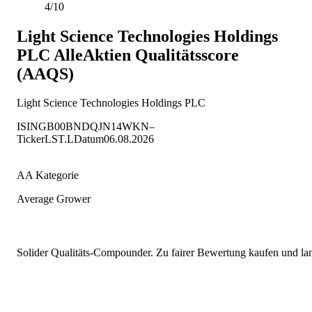
4/10
Light Science Technologies Holdings
PLC
AlleAktien Qualitätsscore
(AAQS)
Light Science Technologies Holdings PLC
ISIN
GB00BNDQJN14
WKN
–
Ticker
LST.L
Datum
06.08.2026
AA Kategorie
Average Grower
Solider Qualitäts-Compounder. Zu fairer Bewertung kaufen und lang