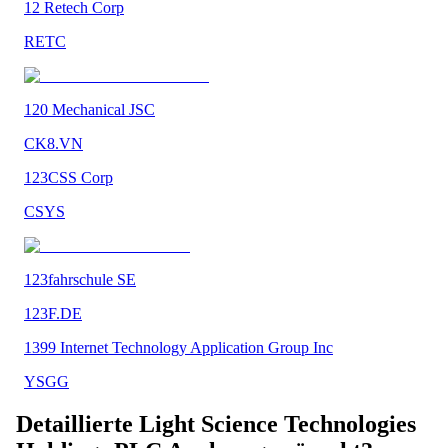
12 Retech Corp
RETC
120 Mechanical JSC
CK8.VN
123CSS Corp
CSYS
123fahrschule SE
123F.DE
1399 Internet Technology Application Group Inc
YSGG
Detaillierte
Light Science Technologies