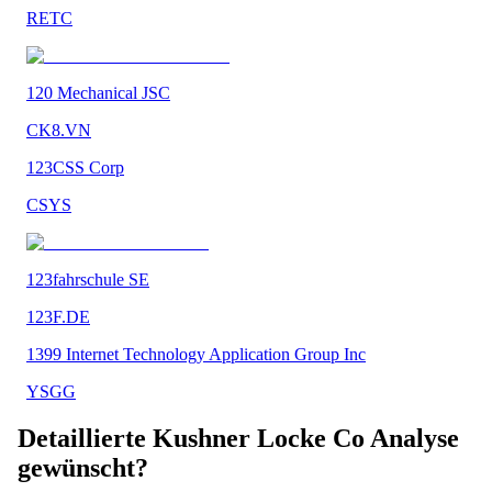
RETC
120 Mechanical JSC
CK8.VN
123CSS Corp
CSYS
123fahrschule SE
123F.DE
1399 Internet Technology Application Group Inc
YSGG
Detaillierte
Kushner Locke Co
Analyse
gewünscht?