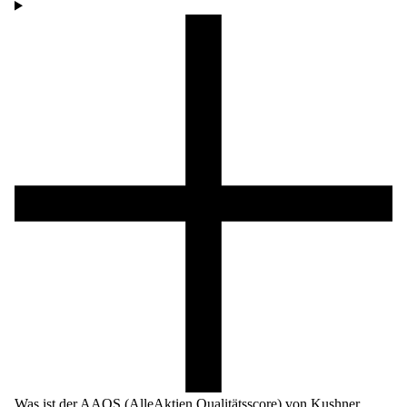
Was ist der AAQS (AlleAktien Qualitätsscore) von Kushner