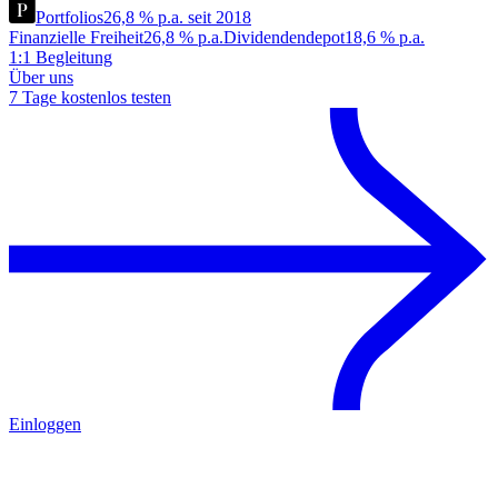
Portfolios
26,8 % p.a. seit 2018
Finanzielle Freiheit
26,8 % p.a.
Dividendendepot
18,6 % p.a.
1:1 Begleitung
Über uns
7 Tage kostenlos testen
Einloggen