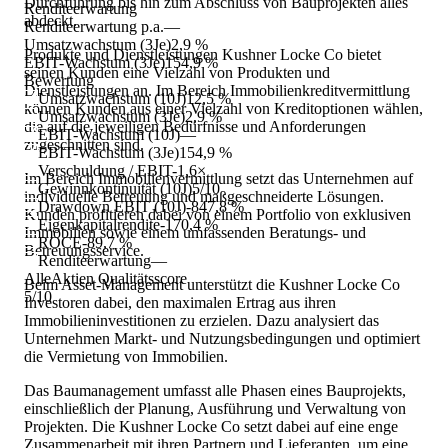
Durchführung bis hin zum Abschluss von Bauprojekten alles
Renditeerwartung
abdeckt.
Renditeerwartung p.a.
—
Umsatzwachstum (3Je)
2,9 %
Produkte und Dienstleistungen Kushner Locke Co bietet
EBIT-Wachstum (3Je)
154,9 %
seinen Kunden eine Vielzahl von Produkten und
Bewertung
Dienstleistungen an. Im Bereich Immobilienkreditvermittlung
Umsatzwachstum (10J)
12,5 %
können Kunden aus einer Vielzahl von Kreditoptionen wählen,
Umsatzwachstum (3Je)
2,9 %
die auf die jeweiligen Bedürfnisse und Anforderungen
EBIT-Wachstum (10J)
—
zugeschnitten sind.
EBIT-Wachstum (3Je)
154,9 %
Verschuldung / EBIT
-1,6×
Im Bereich Immobilienvermittlung setzt das Unternehmen auf
Gewinnkontinuität (10J)
5/10
individuelle Betreuung und maßgeschneiderte Lösungen.
Drawdown EBIT (10J)
-847,8 %
Kunden profitieren dabei von einem Portfolio von exklusiven
Eigenkapitalrendite
-170,4 %
Immobilien sowie einem umfassenden Beratungs- und
ROCE
-89,7 %
Betreuungsservice.
Renditeerwartung
—
AlleAktien Qualitätsscore
Beim Asset-Management unterstützt die Kushner Locke Co
5
/10
Investoren dabei, den maximalen Ertrag aus ihren
Immobilieninvestitionen zu erzielen. Dazu analysiert das
Unternehmen Markt- und Nutzungsbedingungen und optimiert
die Vermietung von Immobilien.
Das Baumanagement umfasst alle Phasen eines Bauprojekts,
einschließlich der Planung, Ausführung und Verwaltung von
Projekten. Die Kushner Locke Co setzt dabei auf eine enge
Zusammenarbeit mit ihren Partnern und Lieferanten, um eine