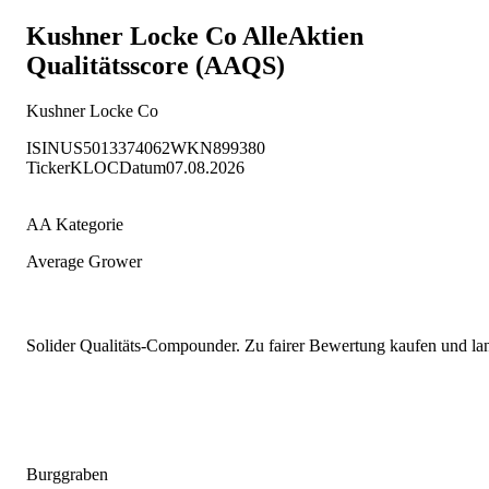
Kushner Locke Co
AlleAktien
Qualitätsscore (AAQS)
Kushner Locke Co
ISIN
US5013374062
WKN
899380
Ticker
KLOC
Datum
07.08.2026
AA Kategorie
Average Grower
Solider Qualitäts-Compounder. Zu fairer Bewertung kaufen und lang
Burggraben