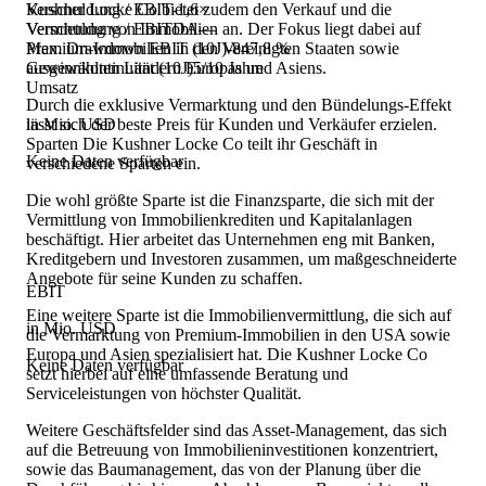
Kushner Locke Co bietet zudem den Verkauf und die
Verschuldung / EBIT
-1,6×
Vermietung von Immobilien an. Der Fokus liegt dabei auf
Verschuldung / EBITDA
—
Premium-Immobilien in den Vereinigten Staaten sowie
Max. Drawdown EBIT (10J)
-847,8 %
ausgewählten Ländern Europas und Asiens.
Gewinnkontinuität (10J)
5/10 Jahre
Umsatz
Durch die exklusive Vermarktung und den Bündelungs-Effekt
lässt sich der beste Preis für Kunden und Verkäufer erzielen.
in Mio. USD
Sparten Die Kushner Locke Co teilt ihr Geschäft in
Keine Daten verfügbar
verschiedene Sparten ein.
Die wohl größte Sparte ist die Finanzsparte, die sich mit der
Vermittlung von Immobilienkrediten und Kapitalanlagen
beschäftigt. Hier arbeitet das Unternehmen eng mit Banken,
Kreditgebern und Investoren zusammen, um maßgeschneiderte
Angebote für seine Kunden zu schaffen.
EBIT
Eine weitere Sparte ist die Immobilienvermittlung, die sich auf
in Mio. USD
die Vermarktung von Premium-Immobilien in den USA sowie
Europa und Asien spezialisiert hat. Die Kushner Locke Co
Keine Daten verfügbar
setzt hierbei auf eine umfassende Beratung und
Serviceleistungen von höchster Qualität.
Weitere Geschäftsfelder sind das Asset-Management, das sich
auf die Betreuung von Immobilieninvestitionen konzentriert,
sowie das Baumanagement, das von der Planung über die