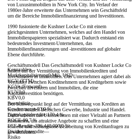
von Luxusimmobilien in New York City. Im Verlauf der
1980er-Jahre erweiterte das Unternehmen sein Geschäftsfeld
um die Bereiche Immobilienfinanzierung und Investitionen.
1990 fusionierte die Kushner Locke Co mit einem
gleichgesinnten Unternehmen, welches auf den Handel von
Immobilienpapieren spezialisiert war. Dadurch entstand ein
bedeutendes Investment-Unternehmen, das
Immobilienfinanzierungen und -investitionen auf globaler
Ebene durchführte.
Geschäftsmodell Das Geschäftsmodell von Kushner Locke Co
Kennzahlen
basiert auf der Vermittlung von Immobilienkrediten und
Marktkapitalisierung
0 Mio. USD
Investitionen in Immobilien. Das Unternehmen agiert dabei als
KGV (TTM)
—
Vermittler zwischen Kreditnehmern und Kreditgebern sowie
KGVe (Forward)
—
zwischen Investoren und Immobilien, die eine
KUV
0,0
Kapitalinvestition benötigen.
KBV
0,0
Rentabilität
Der Schwerpunkt liegt auf der Vermittlung von Krediten an
Gewinnmarge
-93,0 %
Kunden aus den Bereichen Gewerbe, Industrie und Handel.
Eigenkapitalrendite
-170,4 %
Dafür arbeitet das Unternehmen mit einer Vielzahl an Partnern
ROCE
-89,7 %
zusammen, um attraktive Angebote zu schaffen und eine
FCF-Rendite
-336.440.000,0 %
schnelle und reibungslose Bearbeitung von Kreditanfragen zu
Dividendenrendite
—
gewährleisten.
Risiko