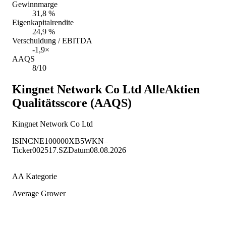
Gewinnmarge
31,8 %
Eigenkapitalrendite
24,9 %
Verschuldung / EBITDA
-1,9×
AAQS
8/10
Kingnet Network Co Ltd
AlleAktien
Qualitätsscore (AAQS)
Kingnet Network Co Ltd
ISIN
CNE100000XB5
WKN
–
Ticker
002517.SZ
Datum
08.08.2026
AA Kategorie
Average Grower