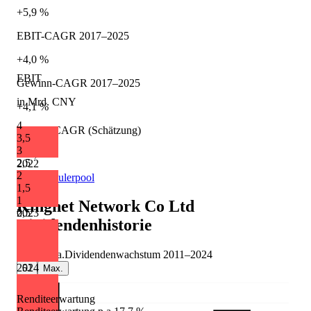
+5,9 %
EBIT-CAGR 2017–2025
+4,0 %
EBIT
Gewinn-CAGR 2017–2025
in Mrd. CNY
+4,1 %
4
Umsatz-CAGR (Schätzung)
3,5
3
+17,6 %
2,5
2022
2
Quelle: Eulerpool
1,5
1
Kingnet Network Co Ltd
2023
0,5
Dividendenhistorie
-3,1 %
p.a.
Dividendenwachstum
2011
–
2024
2024
5J
Max.
Renditeerwartung