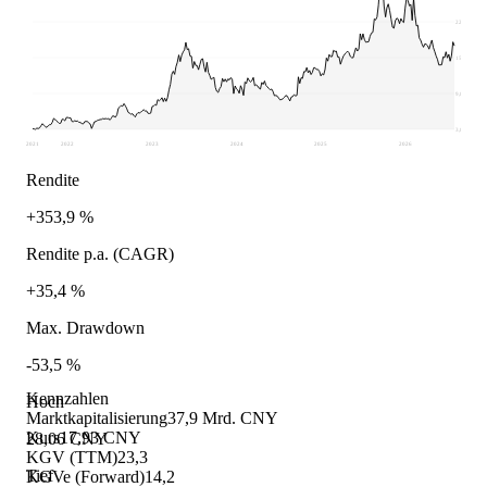
22
15,94
9,88
3,82
2021
2022
2023
2024
2025
2026
Rendite
+353,9 %
Rendite p.a. (CAGR)
+35,4 %
Max. Drawdown
-53,5 %
Kennzahlen
Hoch
Marktkapitalisierung
37,9 Mrd. CNY
Kurs
17,93 CNY
28,06 CNY
KGV (TTM)
23,3
Tief
KGVe (Forward)
14,2