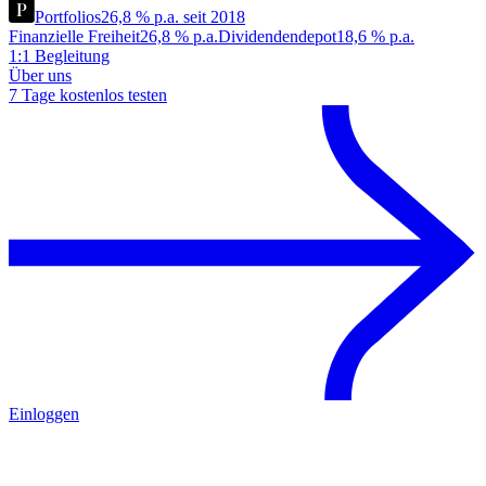
Portfolios
26,8 % p.a. seit 2018
Finanzielle Freiheit
26,8 % p.a.
Dividendendepot
18,6 % p.a.
1:1 Begleitung
Über uns
7 Tage kostenlos testen
Einloggen