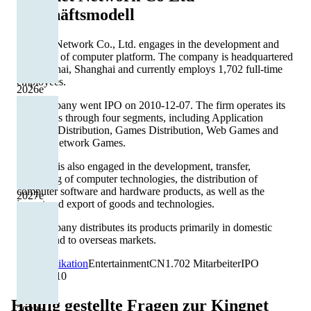
Geschäftsmodell
Kingnet Network Co., Ltd. engages in the development and
operation of computer platform. The company is headquartered
in Shanghai, Shanghai and currently employs 1,702 full-time
employees.
2026
e
The company went IPO on 2010-12-07. The firm operates its
businesses through four segments, including Application
Products Distribution, Games Distribution, Web Games and
Mobile Network Games.
The firm is also engaged in the development, transfer,
consulting of computer technologies, the distribution of
computer software and hardware products, as well as the
2027
e
import and export of goods and technologies.
The company distributes its products primarily in domestic
market and to overseas markets.
Kommunikation
Entertainment
CN
1.702
Mitarbeiter
IPO
07.12.2010
Häufig gestellte Fragen zur
Kingnet
2028
e