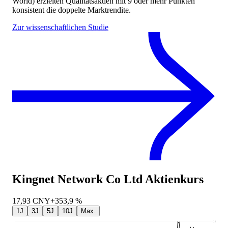
World) erzielten Qualitätsaktien mit 9 oder mehr Punkten
konsistent die doppelte Marktrendite.
Zur wissenschaftlichen Studie
Kingnet Network Co Ltd
Aktienkurs
17,93
CNY
+353,9 %
1J
3J
5J
10J
Max.
28,06