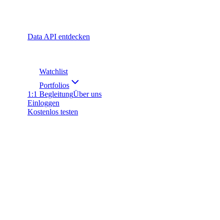
Data API entdecken
Watchlist
Portfolios
1:1 Begleitung
Über uns
Einloggen
Kostenlos testen