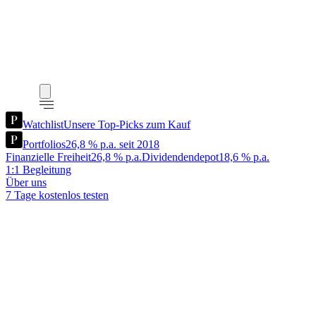
Watchlist
Unsere Top-Picks zum Kauf
Portfolios
26,8 % p.a. seit 2018
Finanzielle Freiheit
26,8 % p.a.
Dividendendepot
18,6 % p.a.
1:1 Begleitung
Über uns
7 Tage kostenlos testen