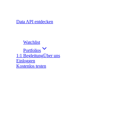
Data API entdecken
Watchlist
Portfolios
1:1 Begleitung
Über uns
Einloggen
Kostenlos testen