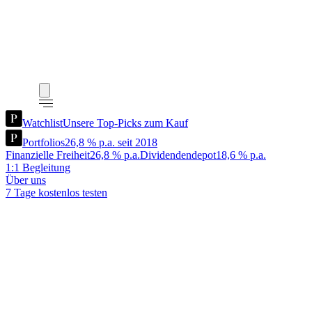
Watchlist
Unsere Top-Picks zum Kauf
Portfolios
26,8 % p.a. seit 2018
Finanzielle Freiheit
26,8 % p.a.
Dividendendepot
18,6 % p.a.
1:1 Begleitung
Über uns
7 Tage kostenlos testen