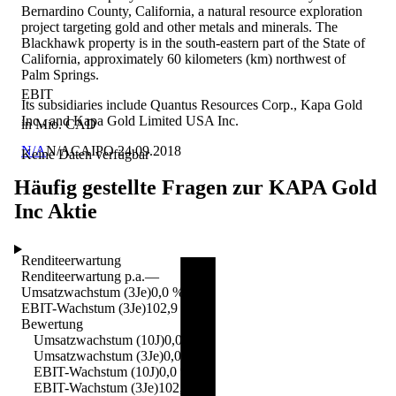
Bernardino County, California, a natural resource exploration
project targeting gold and other metals and minerals. The
Blackhawk property is in the south-eastern part of the State of
California, approximately 60 kilometers (km) northwest of
Palm Springs.
EBIT
Its subsidiaries include Quantus Resources Corp., Kapa Gold
Inc., and Kapa Gold Limited USA Inc.
in Mio. CAD
N/A
N/A
CA
IPO
24.09.2018
Keine Daten verfügbar
Häufig gestellte Fragen zur
KAPA Gold
Inc
Aktie
Renditeerwartung
Renditeerwartung p.a.
—
Umsatzwachstum (3Je)
0,0 %
EBIT-Wachstum (3Je)
102,9 %
Bewertung
Umsatzwachstum (10J)
0,0 %
Umsatzwachstum (3Je)
0,0 %
EBIT-Wachstum (10J)
0,0 %
EBIT-Wachstum (3Je)
102,9 %