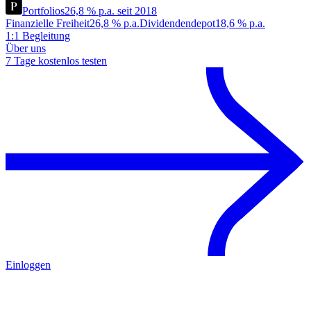
Portfolios
26,8 % p.a. seit 2018
Finanzielle Freiheit
26,8 % p.a.
Dividendendepot
18,6 % p.a.
1:1 Begleitung
Über uns
7 Tage kostenlos testen
Einloggen