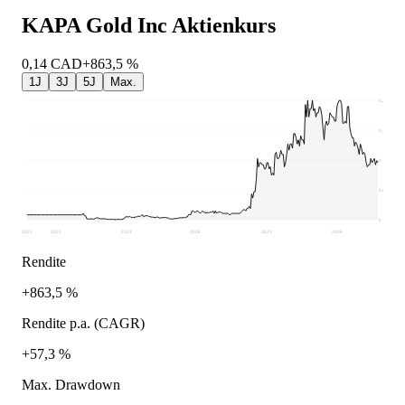
KAPA Gold Inc
Aktienkurs
0,14
CAD
+863,5 %
1J
3J
5J
Max.
0,29
0,22
0,15
0,07
0
2021
2022
2023
2024
2025
2026
Rendite
+863,5 %
Rendite p.a. (CAGR)
+57,3 %
Max. Drawdown