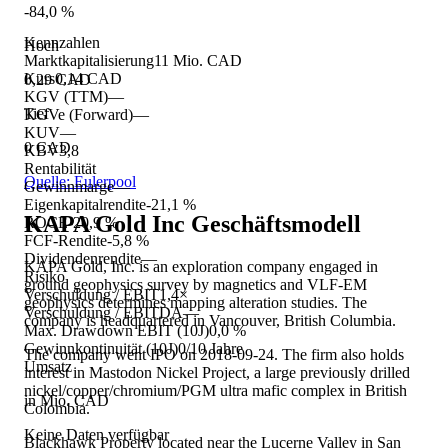
-84,0 %
Kennzahlen
Hoch
Marktkapitalisierung
11 Mio. CAD
Kurs
0,14 CAD
0,29 CAD
KGV (TTM)
—
Tief
KGVe (Forward)
—
KUV
—
0 CAD
KBV
3,8
Rentabilität
Quelle: Eulerpool
Gewinnmarge
—
Eigenkapitalrendite
-21,1 %
KAPA Gold Inc
Geschäftsmodell
ROCE
-20,9 %
FCF-Rendite
-5,8 %
Dividendenrendite
—
KAPA Gold, Inc. is an exploration company engaged in
Risiko
ground geophysics survey by magnetics and VLF-EM
Verschuldung / EBIT
1,4×
geophysics determines mapping alteration studies. The
Verschuldung / EBITDA
—
company is headquartered in Vancouver, British Columbia.
Max. Drawdown EBIT (10J)
0,0 %
Gewinnkontinuität (10J)
0/10 Jahre
The company went IPO on 2018-09-24. The firm also holds
Umsatz
interest in Mastodon Nickel Project, a large previously drilled
nickel/copper/chromium/PGM ultra mafic complex in British
in Mio. CAD
Colombia.
Keine Daten verfügbar
Blackhawk Property located near the Lucerne Valley in San