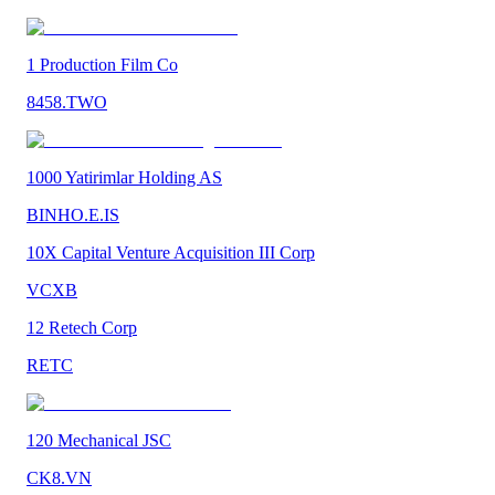
1 Production Film Co
8458.TWO
1000 Yatirimlar Holding AS
BINHO.E.IS
10X Capital Venture Acquisition III Corp
VCXB
12 Retech Corp
RETC
120 Mechanical JSC
CK8.VN