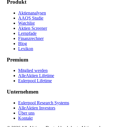
Produkt
Aktienanalysen
AAQS Studie
Watchlist
Aktien Screener
Lernpfade
Finanzrechner
Blog
Lexikon
Premium
Mitglied werden
AlleAktien Lifetime
Eulerpool Lifetime
Unternehmen
Eulerpool Research Systems
AlleAktien Investors
Über uns
Kontakt