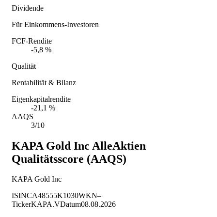
Dividende
Für Einkommens-Investoren
FCF-Rendite
-5,8 %
Qualität
Rentabilität & Bilanz
Eigenkapitalrendite
-21,1 %
AAQS
3/10
KAPA Gold Inc
AlleAktien
Qualitätsscore (AAQS)
KAPA Gold Inc
ISIN
CA48555K1030
WKN
–
Ticker
KAPA.V
Datum
08.08.2026