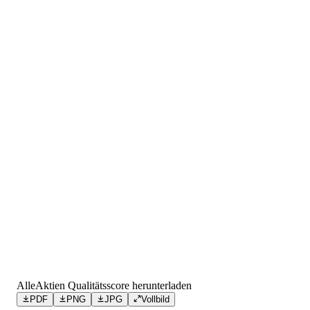
AlleAktien Qualitätsscore herunterladen
PDF
PNG
JPG
Vollbild