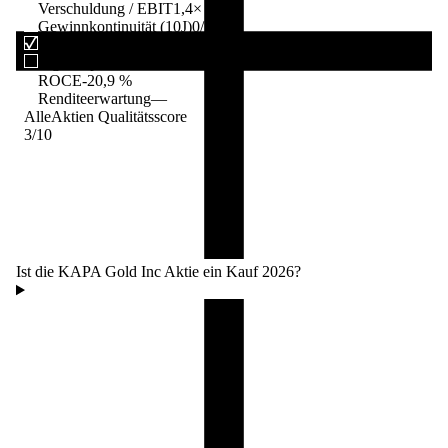
Verschuldung / EBIT
1,4×
Gewinnkontinuität (10J)
0/10
Drawdown EBIT (10J)
0,0 %
Eigenkapitalrendite
-21,1 %
ROCE
-20,9 %
Renditeerwartung
—
AlleAktien Qualitätsscore
3
/10
Ist die KAPA Gold Inc Aktie ein Kauf 2026?