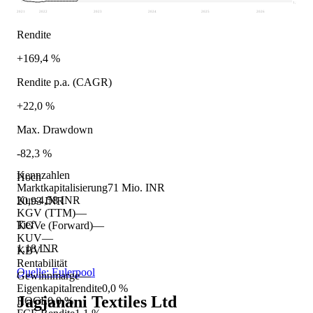
1,18
2021
2022
2023
2024
2025
2026
Rendite
+169,4 %
Rendite p.a. (CAGR)
+22,0 %
Max. Drawdown
-82,3 %
Kennzahlen
Hoch
Marktkapitalisierung
71 Mio. INR
Kurs
4,58 INR
20,93 INR
KGV (TTM)
—
Tief
KGVe (Forward)
—
KUV
—
1,18 INR
KBV
—
Rentabilität
Quelle: Eulerpool
Gewinnmarge
—
Eigenkapitalrendite
0,0 %
Jagjanani Textiles Ltd
ROCE
0,0 %