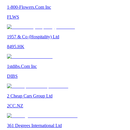
1-800-Flowers.Com Inc
FLWS
1957 & Co (Hospitality) Ltd
8495.HK
1stdibs.Com Inc
DIBS
2 Cheap Cars Group Ltd
2CC.NZ
361 Degrees International Ltd