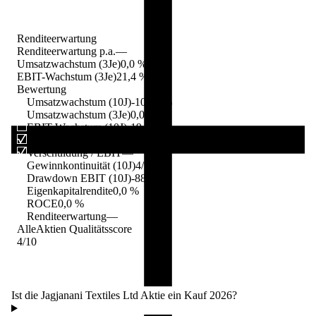
Renditeerwartung
Renditeerwartung p.a.
—
Umsatzwachstum (3Je)
0,0 %
EBIT-Wachstum (3Je)
21,4 %
Bewertung
Umsatzwachstum (10J)
-100,0 %
Umsatzwachstum (3Je)
0,0 %
EBIT-Wachstum (10J)
-19,0 %
EBIT-Wachstum (3Je)
21,4 %
Verschuldung / EBIT
—
Gewinnkontinuität (10J)
4/10
Drawdown EBIT (10J)
-88,7 %
Eigenkapitalrendite
0,0 %
ROCE
0,0 %
Renditeerwartung
—
AlleAktien Qualitätsscore
4
/10
Ist die Jagjanani Textiles Ltd Aktie ein Kauf 2026?