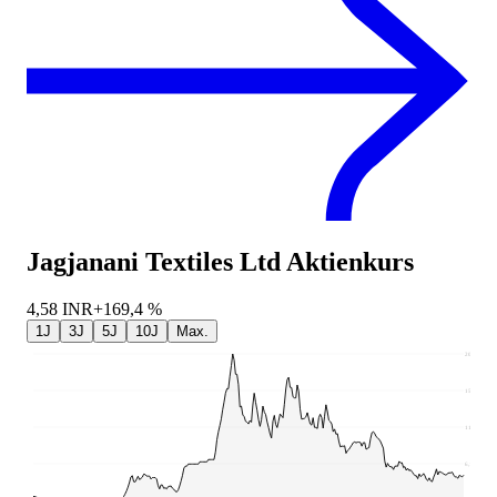
Jagjanani Textiles Ltd
Aktienkurs
4,58
INR
+169,4 %
1J
3J
5J
10J
Max.
20,93
15,99
11,06
6,12