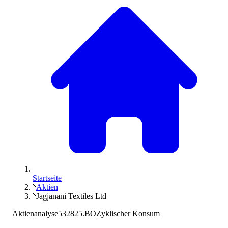
Startseite
Aktien
Jagjanani Textiles Ltd
Aktienanalyse
532825.BO
Zyklischer Konsum