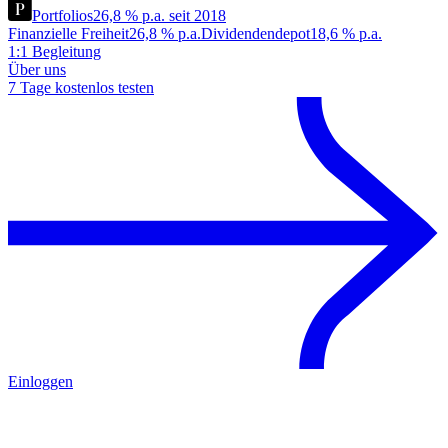
Portfolios
26,8 % p.a. seit 2018
Finanzielle Freiheit
26,8 % p.a.
Dividendendepot
18,6 % p.a.
1:1 Begleitung
Über uns
7 Tage kostenlos testen
Einloggen