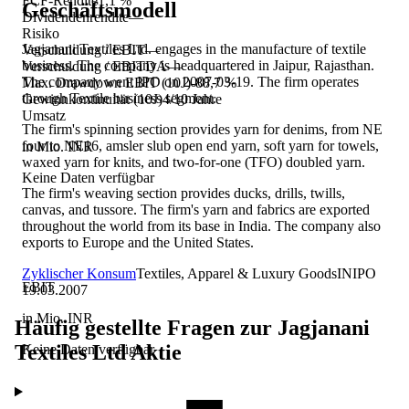
FCF-Rendite
1,1 %
Geschäftsmodell
Dividendenrendite
—
Risiko
Jagjanani Textiles Ltd. engages in the manufacture of textile
Verschuldung / EBIT
—
business. The company is headquartered in Jaipur, Rajasthan.
Verschuldung / EBITDA
—
The company went IPO on 2007-03-19. The firm operates
Max. Drawdown EBIT (10J)
-88,7 %
through Textile business segment.
Gewinnkontinuität (10J)
4/10 Jahre
Umsatz
The firm's spinning section provides yarn for denims, from NE
four to NE16, amsler slub open end yarn, soft yarn for towels,
in Mio. INR
waxed yarn for knits, and two-for-one (TFO) doubled yarn.
Keine Daten verfügbar
The firm's weaving section provides ducks, drills, twills,
canvas, and tussore. The firm's yarn and fabrics are exported
throughout the world from its base in India. The company also
exports to Europe and the United States.
Zyklischer Konsum
Textiles, Apparel & Luxury Goods
IN
IPO
EBIT
19.03.2007
in Mio. INR
Häufig gestellte Fragen zur
Jagjanani
Textiles Ltd
Aktie
Keine Daten verfügbar