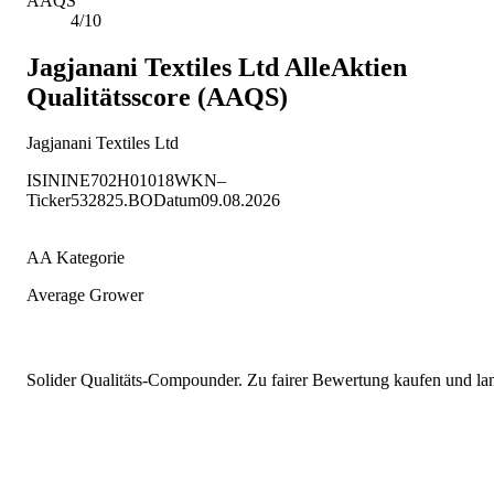
AAQS
4/10
Jagjanani Textiles Ltd
AlleAktien
Qualitätsscore (AAQS)
Jagjanani Textiles Ltd
ISIN
INE702H01018
WKN
–
Ticker
532825.BO
Datum
09.08.2026
AA Kategorie
Average Grower
Solider Qualitäts-Compounder. Zu fairer Bewertung kaufen und lang