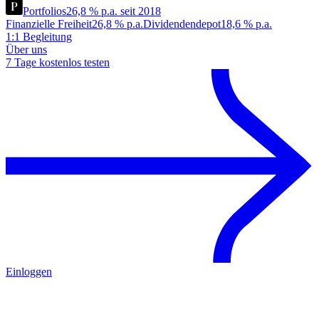
Portfolios
26,8 % p.a. seit 2018
Finanzielle Freiheit
26,8 % p.a.
Dividendendepot
18,6 % p.a.
1:1 Begleitung
Über uns
7 Tage kostenlos testen
Einloggen