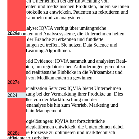
unterstützen Unternehmen bei der Entwicklung von
Medikamenten und medizinischen Produkten, indem sie ihnen
helfen, Protokolle zu entwickeln, Patienten zu rekrutieren und
Daten zu sammeln und zu analysieren.
- Datenanalyse: IQVIA verfügt über umfangreiche
2026
e
2023
Datenbanken und Analysesysteme, die Unternehmen helfen,
Trends in der Branche zu erkennen und fundierte
Entscheidungen zu treffen. Sie nutzen Data Science und
Machine Learning-Algorithmen.
- Real-World Evidence: IQVIA sammelt und analysiert Real-
World-Daten, um regulatorischen Anforderungen gerecht zu
werden und realitätsnahe Einblicke in die Wirksamkeit und
Sicherheit von Medikamenten zu gewinnen.
2027
e
- Commercialization Services: IQVIA bietet Unternehmen
Unterstützung bei der Vermarktung ihrer Produkte an. Dies
2024
umfasst alles von der Marktforschung und der
Zielgruppenanalyse bis hin zum Vertrieb, Marketing und
Supply Chain Management.
- Technologielösungen: IQVIA hat fortschrittliche
Technologieplattformen entwickelt, die Unternehmen dabei
helfen, ihre Prozesse zu optimieren und markttechnisch
2028
e
effizienter zu arbeiten.
2025