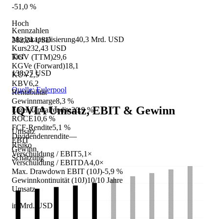
-51,0 %
Hoch
Kennzahlen
Marktkapitalisierung
40,3 Mrd. USD
282,24 USD
Kurs
232,43 USD
Tief
KGV (TTM)
29,6
KGVe (Forward)
18,1
138,27 USD
KUV
2,5
KBV
6,2
Quelle: Eulerpool
Rentabilität
Gewinnmarge
8,3 %
IQVIA
Umsatz, EBIT & Gewinn
Eigenkapitalrendite
20,9 %
ROCE
10,6 %
FCF-Rendite
5,1 %
Umsatz
Dividendenrendite
—
EBIT
Risiko
Gewinn
Verschuldung / EBIT
5,1×
Schätzung
Verschuldung / EBITDA
4,0×
Max. Drawdown EBIT (10J)
-5,9 %
Gewinnkontinuität (10J)
10/10 Jahre
Umsatz
in Mrd. USD