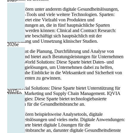
Dazu gehören unter anderem digitale Gesundheitslösungen,
Analytics-Tools und viele weitere Technologien. Sparten:
IQVIA bietet eine Vielzahl von Produkten und
Dienstleistungen an, die in fünf hauptsächliche Sparten
eingeteilt werden können: Clinical and Contract Research:
Diese Sparte beschäftigt sich hauptsächlich mit der
Entwicklung und Umsetzung klinischer Studien.
2026
e
Sie umfasst die Planung, Durchführung und Analyse von
Studien und bietet auch Beratungsleistungen für Unternehmen
an. Real World Solutions: Diese Sparte bietet Daten- und
Technologielösungen, um Unternehmen dabei zu helfen,
realitätsnahe Einblicke in die Wirksamkeit und Sicherheit von
Medikamenten zu gewinnen.
Commercial Solutions: Diese Sparte bietet Unterstützung für
2027
e
Vertrieb, Marketing und Supply Chain Management. IQVIA
Technologies: Diese Sparte bietet technologiebasierte
Lösungen für die Gesundheitsbranche an.
Dazu gehören beispielsweise Analysetools, digitale
Gesundheitslösungen und vieles mehr. Digitale Anwendungen:
Diese Sparte bietet digitale Lösungen für die
Gesundheitsbranche an, darunter digitale Gesundheitsdienste