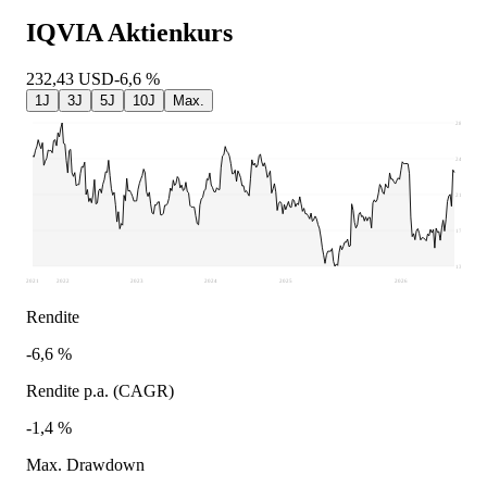
IQVIA
Aktienkurs
232,43
USD
-6,6 %
1J
3J
5J
10J
Max.
282,24
246,25
210,25
174,26
138,27
2021
2022
2023
2024
2025
2026
Rendite
-6,6 %
Rendite p.a. (CAGR)
-1,4 %
Max. Drawdown