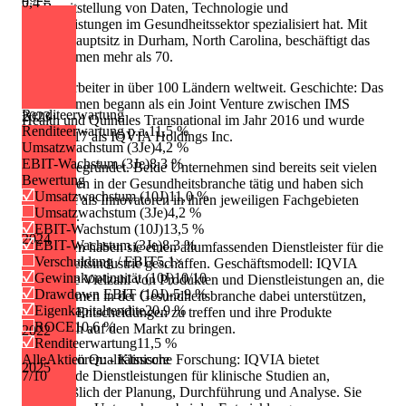
0,4
die Bereitstellung von Daten, Technologie und
Serviceleistungen im Gesundheitssektor spezialisiert hat. Mit
seinem Hauptsitz in Durham, North Carolina, beschäftigt das
Unternehmen mehr als 70.
000 Mitarbeiter in über 100 Ländern weltweit. Geschichte: Das
Unternehmen begann als ein Joint Venture zwischen IMS
Renditeerwartung
2023
Health und Quintiles Transnational im Jahr 2016 und wurde
Renditeerwartung p.a.
11,5 %
später 2017 als IQVIA Holdings Inc.
Umsatzwachstum (3Je)
4,2 %
EBIT-Wachstum (3Je)
8,3 %
offiziell gegründet. Beide Unternehmen sind bereits seit vielen
Bewertung
Jahrzehnten in der Gesundheitsbranche tätig und haben sich
Umsatzwachstum (10J)
11,0 %
einen Ruf als Innovatoren in ihren jeweiligen Fachgebieten
Umsatzwachstum (3Je)
4,2 %
erworben.
EBIT-Wachstum (10J)
13,5 %
2024
EBIT-Wachstum (3Je)
8,3 %
Zusammen haben sie einen allumfassenden Dienstleister für die
Verschuldung / EBIT
5,1×
Gesundheitsindustrie geschaffen. Geschäftsmodell: IQVIA
Gewinnkontinuität (10J)
10/10
bietet eine Vielzahl von Produkten und Dienstleistungen an, die
Drawdown EBIT (10J)
-5,9 %
Unternehmen in der Gesundheitsbranche dabei unterstützen,
Eigenkapitalrendite
20,9 %
fundierte Entscheidungen zu treffen und ihre Produkte
ROCE
10,6 %
erfolgreich auf den Markt zu bringen.
2022
Renditeerwartung
11,5 %
Dazu gehören: - Klinische Forschung: IQVIA bietet
AlleAktien Qualitätsscore
2025
umfassende Dienstleistungen für klinische Studien an,
7
/10
einschließlich der Planung, Durchführung und Analyse. Sie