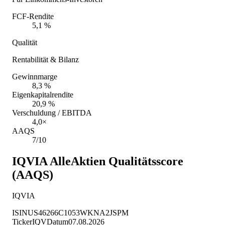
FCF-Rendite
5,1 %
Qualität
Rentabilität & Bilanz
Gewinnmarge
8,3 %
Eigenkapitalrendite
20,9 %
Verschuldung / EBITDA
4,0×
AAQS
7/10
IQVIA
AlleAktien Qualitätsscore
(AAQS)
IQVIA
ISIN
US46266C1053
WKN
A2JSPM
Ticker
IQV
Datum
07.08.2026