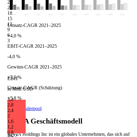
24
21
18
2021
2022
2023
2024
2025
2026
e
2027
e
2028
e
2029
e
2030
e
15
12
Umsatz-CAGR 2021–2025
9
6
+4,0 %
3
EBIT-CAGR 2021–2025
-4,0 %
Gewinn-CAGR 2021–2025
+7,5 %
EBIT
Umsatz-CAGR (Schätzung)
in Mrd. USD
+5,8 %
3,2
2,8
Quelle: Eulerpool
2,4
2
IQVIA
Geschäftsmodell
1,6
1,2
0,8
IQVIA Holdings Inc ist ein globales Unternehmen, das sich auf
2022