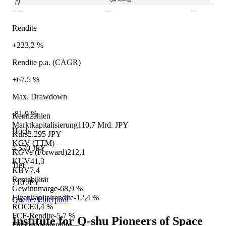
710
2023
2024
2025
2026
Rendite
+223,2 %
Rendite p.a. (CAGR)
+67,5 %
Max. Drawdown
-81,9 %
Kennzahlen
Marktkapitalisierung
110,7 Mrd. JPY
Hoch
Kurs
2.295 JPY
KGV (TTM)
—
4.570 JPY
KGVe (Forward)
212,1
KUV
41,3
Tief
KBV
7,4
Rentabilität
710 JPY
Gewinnmarge
-68,9 %
Eigenkapitalrendite
-12,4 %
Quelle: Eulerpool
ROCE
0,4 %
FCF-Rendite
-5,7 %
Institute for Q-shu Pioneers of Space
Dividendenrendite
—