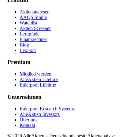
Aktienanalysen
AAQS Studie
Watchlist
Aktien Screener
Lernpfade
Finanzrechner
Blog
Lexikon
Premium
Mitglied werden
AlleAktien Lifetime
Eulerpool Lifetime
Unternehmen
Eulerpool Research Systems
AlleAktien Investors
Über uns
Kontakt
©
2026
AlleAktien – Deutschlands beste Aktienanalyse