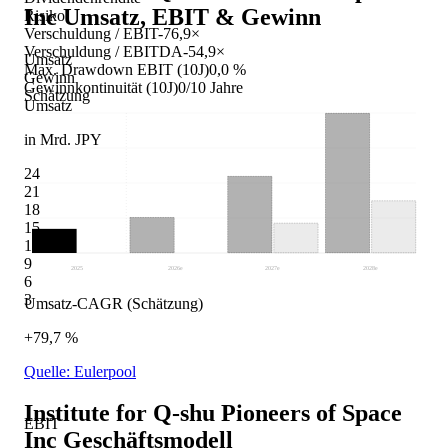
Inc
Umsatz, EBIT & Gewinn
Risiko
Verschuldung / EBIT
-76,9×
Verschuldung / EBITDA
-54,9×
Umsatz
Max. Drawdown EBIT (10J)
0,0 %
Gewinn
Gewinnkontinuität (10J)
0/10 Jahre
Schätzung
Umsatz
in Mrd. JPY
24
21
18
15
12
9
2025
2026
e
2027
e
2028
e
6
3
Umsatz-CAGR (Schätzung)
+79,7 %
Quelle: Eulerpool
Institute for Q-shu Pioneers of Space
EBIT
Inc
Geschäftsmodell