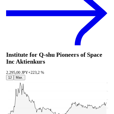
Institute for Q-shu Pioneers of Space
Inc
Aktienkurs
2.295,00
JPY
+223,2 %
1J
Max.
4.570
3.605
2.640
1.675