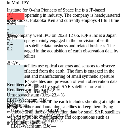
in Mrd. JPY
Institute for Q-shu Pioneers of Space Inc is a JP-based
1,6
company operating in industry. The company is headquartered
1,4
in Fukuoka, Fukuoka-Ken and currently employs 41 full-time
2025
1,2
employees.
1
0,8
The company went IPO on 2023-12-06. iQPS Inc is a Japan-
2026
e
0,6
based company mainly engaged in the provision of earth
0,4
observation satellite data business and related business. The
0,2
firm is engaged in the acquisition of earth observation data by
optical satellites.
2027
e
Optical satellites use optical cameras and sensors to observe
sunlight reflected from the earth. The firm is engaged in the
development and manufacturing of small synthetic aperture
radar (SAR) satellites and provision of earth observation data
Renditeerwartung
and images acquired by small SAR satellites for earth
Renditeerwartung p.a.
62,8 %
observation in real time.
Umsatzwachstum (3Je)
423,4 %
EBIT-Wachstum (3Je)
—
Real time observation of the earth includes shooting at night or
2028
e
Bewertung
in bad weather and launching satellites to keep them flying
2026
e
Umsatzwachstum (10J)
0,0 %
overhead at all times. Observation data by small SAR satellites
Umsatzwachstum (3Je)
423,4 %
are sold to public organizations and corporations such as
EBIT-Wachstum (10J)
0,0 %
government agencies.
EBIT-Wachstum (3Je)
—