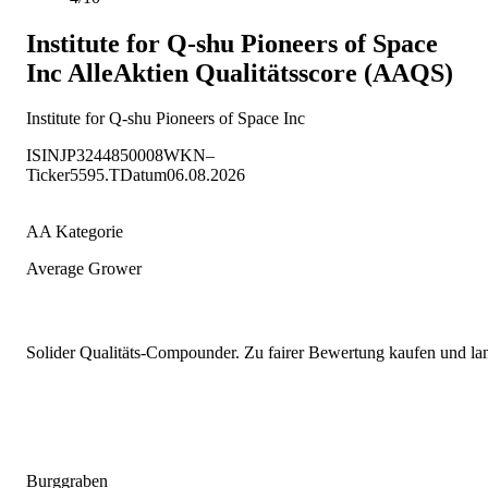
Institute for Q-shu Pioneers of Space
Inc
AlleAktien Qualitätsscore (AAQS)
Institute for Q-shu Pioneers of Space Inc
ISIN
JP3244850008
WKN
–
Ticker
5595.T
Datum
06.08.2026
AA Kategorie
Average Grower
Solider Qualitäts-Compounder. Zu fairer Bewertung kaufen und lang
Burggraben