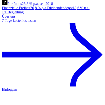
Portfolios
26,8 % p.a. seit 2018
Finanzielle Freiheit
26,8 % p.a.
Dividendendepot
18,6 % p.a.
1:1 Begleitung
Über uns
7 Tage kostenlos testen
Einloggen