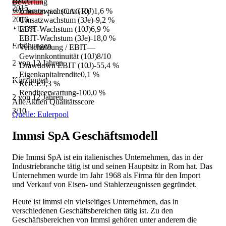
Bewertung
2015
Umsatzwachstum (10J)
1,6 %
Wachstum p.a. (CAGR)
2016
Umsatzwachstum (3Je)
-9,2 %
+1,4 %
EBIT-Wachstum (10J)
6,9 %
EBIT-Wachstum (3Je)
-18,0 %
Erhöhungen
Verschuldung / EBIT
—
Gewinnkontinuität (10J)
8/10
2 von 12 Jahren
Drawdown EBIT (10J)
-55,4 %
Eigenkapitalrendite
0,1 %
Kürzungen
ROCE
9,3 %
Renditeerwartung
-100,0 %
2 von 12 Jahren
AlleAktien Qualitätsscore
3
/10
Quelle: Eulerpool
Immsi SpA
Geschäftsmodell
Die Immsi SpA ist ein italienisches Unternehmen, das in der
Industriebranche tätig ist und seinen Hauptsitz in Rom hat. Das
Unternehmen wurde im Jahr 1968 als Firma für den Import
und Verkauf von Eisen- und Stahlerzeugnissen gegründet.
Heute ist Immsi ein vielseitiges Unternehmen, das in
verschiedenen Geschäftsbereichen tätig ist. Zu den
Geschäftsbereichen von Immsi gehören unter anderem die