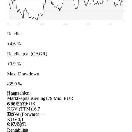
0,52
0,44
0,37
2021
2022
2023
2024
2025
2026
Rendite
+4,6 %
Rendite p.a. (CAGR)
+0,9 %
Max. Drawdown
-35,9 %
Kennzahlen
Hoch
Marktkapitalisierung
179 Mio. EUR
Kurs
0,53 EUR
0,68 EUR
KGV (TTM)
16,7
Tief
KGVe (Forward)
—
KUV
0,1
0,37 EUR
KBV
0,9
Rentabilität