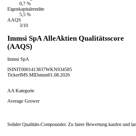
0,7 %
Eigenkapitalrendite
5,5 %
AAQS
3/10
Immsi SpA
AlleAktien Qualitätsscore
(AAQS)
Immsi SpA
ISIN
IT0001413837
WKN
934585
Ticker
IMS.MI
Datum
01.08.2026
AA Kategorie
Average Grower
Solider Qualitäts-Compounder. Zu fairer Bewertung kaufen und lang