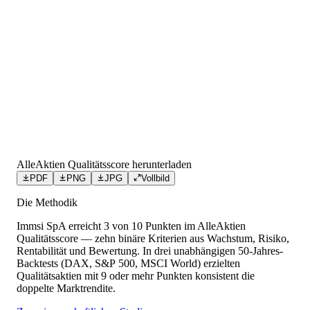
AlleAktien Qualitätsscore herunterladen
PDF
PNG
JPG
Vollbild
Die Methodik
Immsi SpA
erreicht
3
von 10 Punkten
im AlleAktien
Qualitätsscore — zehn binäre Kriterien aus Wachstum, Risiko,
Rentabilität und Bewertung. In drei unabhängigen 50-Jahres-
Backtests (DAX, S&P 500, MSCI World) erzielten
Qualitätsaktien mit 9 oder mehr Punkten konsistent die
doppelte Marktrendite.