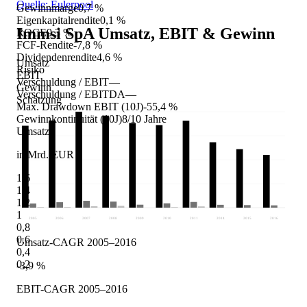
Quelle: Eulerpool
Gewinnmarge
0,7 %
Eigenkapitalrendite
0,1 %
Immsi SpA
Umsatz, EBIT & Gewinn
ROCE
9,3 %
FCF-Rendite
-7,8 %
Dividendenrendite
4,6 %
Umsatz
Risiko
EBIT
Verschuldung / EBIT
—
Gewinn
Verschuldung / EBITDA
—
Schätzung
Max. Drawdown EBIT (10J)
-55,4 %
Gewinnkontinuität (10J)
8/10 Jahre
Umsatz
in Mrd. EUR
1,6
1,4
1,2
1
2005
2006
2007
2008
2009
2010
2011
2014
2015
2016
0,8
0,6
Umsatz-CAGR 2005–2016
0,4
0,2
-3,9 %
EBIT-CAGR 2005–2016