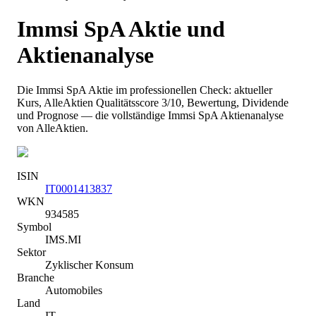
Immsi SpA
Aktie und
Aktienanalyse
Die
Immsi SpA
Aktie im professionellen Check: aktueller
Kurs
, AlleAktien Qualitätsscore 3/10
, Bewertung, Dividende
und Prognose — die vollständige
Immsi SpA
Aktienanalyse
von AlleAktien.
ISIN
IT0001413837
WKN
934585
Symbol
IMS.MI
Sektor
Zyklischer Konsum
Branche
Automobiles
Land
IT