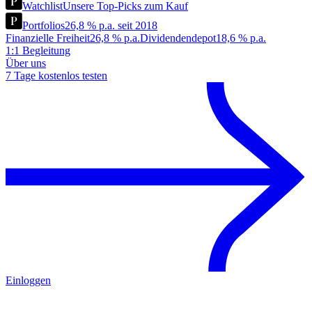
Watchlist
Unsere Top-Picks zum Kauf
Portfolios
26,8 % p.a. seit 2018
Finanzielle Freiheit
26,8 % p.a.
Dividendendepot
18,6 % p.a.
1:1 Begleitung
Über uns
7 Tage kostenlos testen
Einloggen