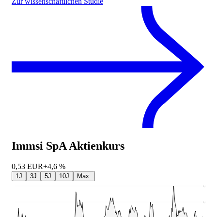
Zur wissenschaftlichen Studie
Immsi SpA
Aktienkurs
0,53
EUR
+4,6 %
1J
3J
5J
10J
Max.
0,68
0,6