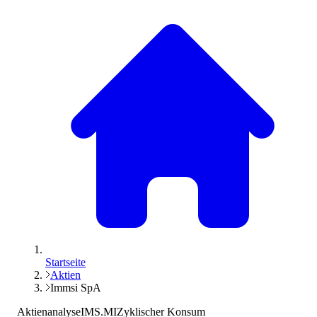
Startseite
Aktien
Immsi SpA
Aktienanalyse
IMS.MI
Zyklischer Konsum