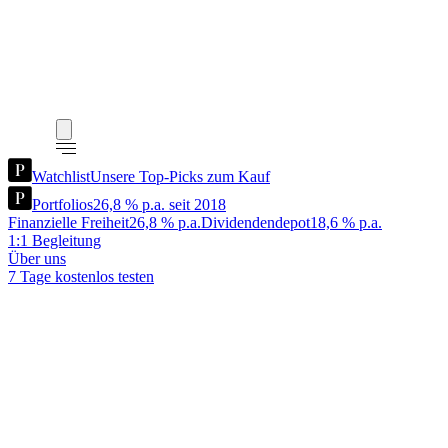
Watchlist
Unsere Top-Picks zum Kauf
Portfolios
26,8 % p.a. seit 2018
Finanzielle Freiheit
26,8 % p.a.
Dividendendepot
18,6 % p.a.
1:1 Begleitung
Über uns
7 Tage kostenlos testen