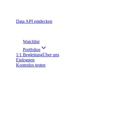
Data API entdecken
Watchlist
Portfolios
1:1 Begleitung
Über uns
Einloggen
Kostenlos testen