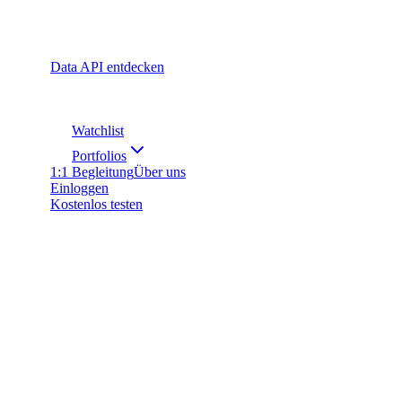
Data API entdecken
Watchlist
Portfolios
1:1 Begleitung
Über uns
Einloggen
Kostenlos testen