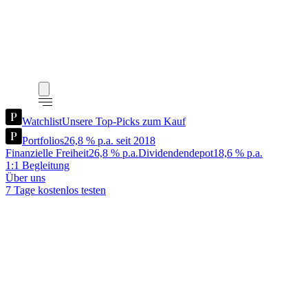
Watchlist
Unsere Top-Picks zum Kauf
Portfolios
26,8 % p.a. seit 2018
Finanzielle Freiheit
26,8 % p.a.
Dividendendepot
18,6 % p.a.
1:1 Begleitung
Über uns
7 Tage kostenlos testen