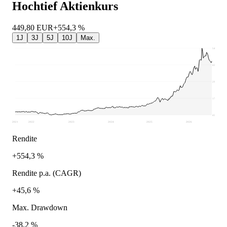
Hochtief
Aktienkurs
449,80
EUR
+554,3 %
1J
3J
5J
10J
Max.
547,5
421,94
296,39
170,83
45,27
2021
2022
2023
2024
2025
2026
Rendite
+554,3 %
Rendite p.a. (CAGR)
+45,6 %
Max. Drawdown
-38,2 %