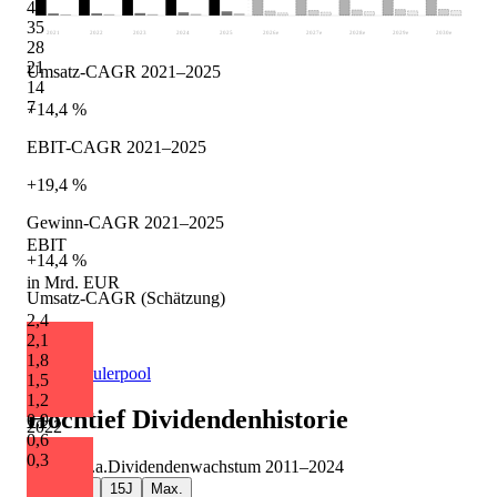
42
35
2021
2022
2023
2024
2025
2026
e
2027
e
2028
e
2029
e
2030
e
28
21
Umsatz-CAGR 2021–2025
14
7
+14,4 %
EBIT-CAGR 2021–2025
+19,4 %
Gewinn-CAGR 2021–2025
EBIT
+14,4 %
in Mrd. EUR
Umsatz-CAGR (Schätzung)
2,4
+9,0 %
2,1
1,8
Quelle: Eulerpool
1,5
1,2
Hochtief
Dividendenhistorie
0,9
2022
0,6
0,3
+6,3 %
p.a.
Dividendenwachstum
2011
–
2024
5J
10J
15J
Max.