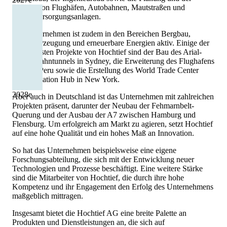
Betrieb von Flughäfen, Autobahnen, Mautstraßen und
Wasserversorgungsanlagen.
Das Unternehmen ist zudem in den Bereichen Bergbau,
Energieerzeugung und erneuerbare Energien aktiv. Einige der
bekanntesten Projekte von Hochtief sind der Bau des Arial-
Straßenbahntunnels in Sydney, die Erweiterung des Flughafens
Lima in Peru sowie die Erstellung des World Trade Center
Transportation Hub in New York.
2028
e
Aber auch in Deutschland ist das Unternehmen mit zahlreichen
Projekten präsent, darunter der Neubau der Fehmarnbelt-
Querung und der Ausbau der A7 zwischen Hamburg und
Flensburg. Um erfolgreich am Markt zu agieren, setzt Hochtief
auf eine hohe Qualität und ein hohes Maß an Innovation.
So hat das Unternehmen beispielsweise eine eigene
Forschungsabteilung, die sich mit der Entwicklung neuer
Technologien und Prozesse beschäftigt. Eine weitere Stärke
sind die Mitarbeiter von Hochtief, die durch ihre hohe
Kompetenz und ihr Engagement den Erfolg des Unternehmens
maßgeblich mittragen.
Insgesamt bietet die Hochtief AG eine breite Palette an
Produkten und Dienstleistungen an, die sich auf