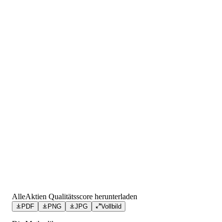
AlleAktien Qualitätsscore herunterladen
PDF
PNG
JPG
Vollbild