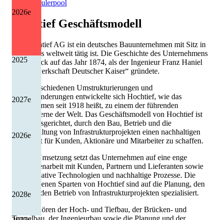
Quelle: Eulerpool
2026
e
Hochtief
Geschäftsmodell
Die Hochtief AG ist ein deutsches Bauunternehmen mit Sitz in
Essen, das weltweit tätig ist. Die Geschichte des Unternehmens
2025
geht zurück auf das Jahr 1874, als der Ingenieur Franz Haniel
die „Gewerkschaft Deutscher Kaiser“ gründete.
Nach verschiedenen Umstrukturierungen und
Namensänderungen entwickelte sich Hochtief, wie das
2027
e
Unternehmen seit 1918 heißt, zu einem der führenden
Baukonzerne der Welt. Das Geschäftsmodell von Hochtief ist
darauf ausgerichtet, durch den Bau, Betrieb und die
Instandhaltung von Infrastrukturprojekten einen nachhaltigen
2026
e
Mehrwert für Kunden, Aktionäre und Mitarbeiter zu schaffen.
Bei der Umsetzung setzt das Unternehmen auf eine enge
Zusammenarbeit mit Kunden, Partnern und Lieferanten sowie
auf innovative Technologien und nachhaltige Prozesse. Die
verschiedenen Sparten von Hochtief sind auf die Planung, den
Bau und den Betrieb von Infrastrukturprojekten spezialisiert.
2028
e
Dazu gehören der Hoch- und Tiefbau, der Brücken- und
Tunnelbau, der Ingenieurbau sowie die Planung und der
2027
e