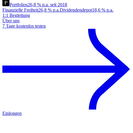
Portfolios
26,8 % p.a. seit 2018
Finanzielle Freiheit
26,8 % p.a.
Dividendendepot
18,6 % p.a.
1:1 Begleitung
Über uns
7 Tage kostenlos testen
Einloggen