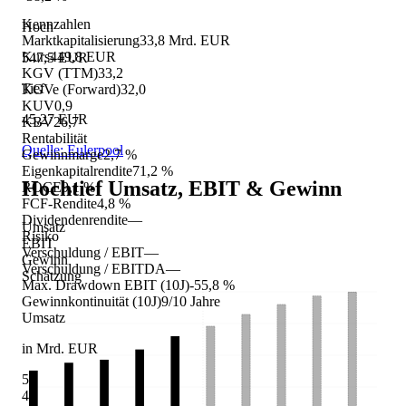
Kennzahlen
Hoch
Marktkapitalisierung
33,8 Mrd. EUR
Kurs
449,8 EUR
547,5 EUR
KGV (TTM)
33,2
Tief
KGVe (Forward)
32,0
KUV
0,9
45,27 EUR
KBV
26,7
Rentabilität
Quelle: Eulerpool
Gewinnmarge
2,7 %
Eigenkapitalrendite
71,2 %
Hochtief
Umsatz, EBIT & Gewinn
ROCE
9,1 %
FCF-Rendite
4,8 %
Dividendenrendite
—
Umsatz
Risiko
EBIT
Verschuldung / EBIT
—
Gewinn
Verschuldung / EBITDA
—
Schätzung
Max. Drawdown EBIT (10J)
-55,8 %
Gewinnkontinuität (10J)
9/10 Jahre
Umsatz
in Mrd. EUR
56
49