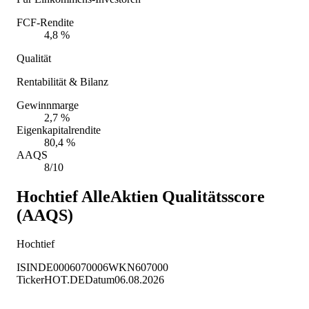
FCF-Rendite
4,8 %
Qualität
Rentabilität & Bilanz
Gewinnmarge
2,7 %
Eigenkapitalrendite
80,4 %
AAQS
8/10
Hochtief
AlleAktien Qualitätsscore
(AAQS)
Hochtief
ISIN
DE0006070006
WKN
607000
Ticker
HOT.DE
Datum
06.08.2026