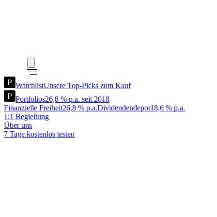
Watchlist
Unsere Top-Picks zum Kauf
Portfolios
26,8 % p.a. seit 2018
Finanzielle Freiheit
26,8 % p.a.
Dividendendepot
18,6 % p.a.
1:1 Begleitung
Über uns
7 Tage kostenlos testen