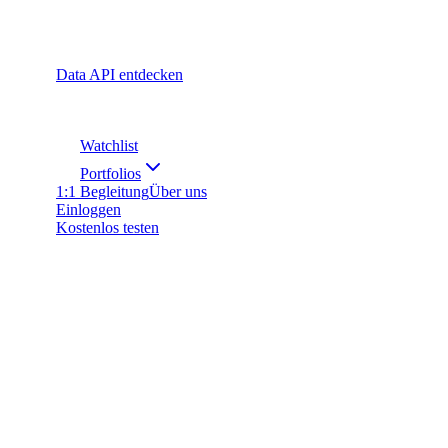
Data API entdecken
Watchlist
Portfolios
1:1 Begleitung
Über uns
Einloggen
Kostenlos testen