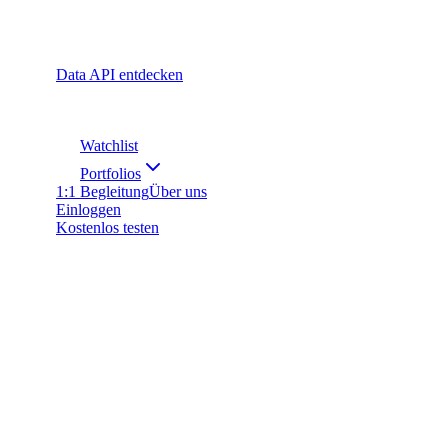
Data API entdecken
Watchlist
Portfolios
1:1 Begleitung
Über uns
Einloggen
Kostenlos testen