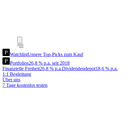
Watchlist
Unsere Top-Picks zum Kauf
Portfolios
26,8 % p.a. seit 2018
Finanzielle Freiheit
26,8 % p.a.
Dividendendepot
18,6 % p.a.
1:1 Begleitung
Über uns
7 Tage kostenlos testen