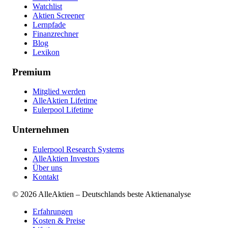
Watchlist
Aktien Screener
Lernpfade
Finanzrechner
Blog
Lexikon
Premium
Mitglied werden
AlleAktien Lifetime
Eulerpool Lifetime
Unternehmen
Eulerpool Research Systems
AlleAktien Investors
Über uns
Kontakt
©
2026
AlleAktien – Deutschlands beste Aktienanalyse
Erfahrungen
Kosten & Preise