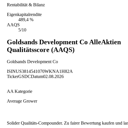
Rentabilität & Bilanz
Eigenkapitalrendite
489,4 %
AAQS
5/10
Goldsands Development Co
AlleAktien
Qualitätsscore (AAQS)
Goldsands Development Co
ISIN
US3814541070
WKN
A1H82A
Ticker
GSDC
Datum
02.08.2026
AA Kategorie
Average Grower
Solider Qualitäts-Compounder. Zu fairer Bewertung kaufen und lang