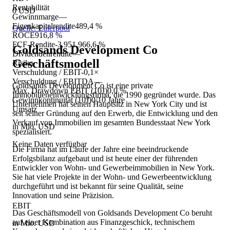
Rentabilität
0 USD
Gewinnmarge
—
Eigenkapitalrendite
489,4 %
Quelle: Eulerpool
ROCE
916,8 %
FCF-Rendite
-3.951.966,6 %
Goldsands Development Co
Dividendenrendite
—
Geschäftsmodell
Risiko
Verschuldung / EBIT
-0,1×
Verschuldung / EBITDA
—
Goldsands Development Co ist eine private
Max. Drawdown EBIT (10J)
0,0 %
Immobilienentwicklungsfirma, die 1990 gegründet wurde. Das
Gewinnkontinuität (10J)
0/10 Jahre
Unternehmen hat seinen Hauptsitz in New York City und ist
Umsatz
seit seiner Gründung auf den Erwerb, die Entwicklung und den
Verkauf von Immobilien im gesamten Bundesstaat New York
in Mio. USD
spezialisiert.
Keine Daten verfügbar
Die Firma hat im Laufe der Jahre eine beeindruckende
Erfolgsbilanz aufgebaut und ist heute einer der führenden
Entwickler von Wohn- und Gewerbeimmobilien in New York.
Sie hat viele Projekte in der Wohn- und Gewerbeentwicklung
durchgeführt und ist bekannt für seine Qualität, seine
Innovation und seine Präzision.
EBIT
Das Geschäftsmodell von Goldsands Development Co beruht
auf einer Kombination aus Finanzgeschick, technischem
in Mio. USD