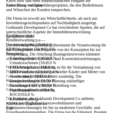
Know-how und einer leidenschaftlichen Hingabe zur
Entwicklung von Immobilienprojekten, die den Bedürfnissen
Keine Daten verfügbar
und Wünschen der Kunden entsprechen.
Die Firma ist sowohl aus Wirtschaftlichkeits- als auch aus
Investitionsgesichtspunkten auf Nachhaltigkeit ausgelegt.
Goldsands Development Co hat verschiedene Sparten, die auf
unterschiedliche Aspekte der Immobilienentwicklung
Renditeerwartung
spezialisiert sind.
Renditeerwartung p.a.
—
Umsatzwachstum (3Je)
0,0 %
Die Abteilung Projektleitung übernimmt die Verantwortung für
EBIT-Wachstum (3Je)
182,4 %
das Management von Projekten von der Konzeption bis zur
Bewertung
Fertigstellung. Die Abteilung Bauingenieurwesen kümmert
Umsatzwachstum (10J)
0,0 %
sich um Ingenieur-, Entwurfs- und Konstruktionsleistungen.
Umsatzwachstum (3Je)
0,0 %
Die Marketing/Sales-Abteilung ist für die Vermarktung von
EBIT-Wachstum (10J)
0,0 %
Projekten und die Akquise potenzieller Käufer und Mieter von
EBIT-Wachstum (3Je)
182,4 %
Gewerbe- und Wohnimmobilien zuständig. Die
Verschuldung / EBIT
-0,1×
Planungsabteilung ist für die Planung zukünftiger
Gewinnkontinuität (10J)
0/10
Entwicklungen sowie für die Erstellung von
Drawdown EBIT (10J)
0,0 %
Entwicklungsplänen zuständig.
Eigenkapitalrendite
489,4 %
ROCE
916,8 %
Die Produkte, die Goldsands Development Co anbietet,
Renditeerwartung
—
reichen von High-End-Luxuswohnhäusern und
AlleAktien Qualitätsscore
Eigentumswohnungen bis hin zu modernen Geschäfts- und
5
/10
Einzelhandelsimmobilien. Die Firma hat die Fähigkeit, Projekte