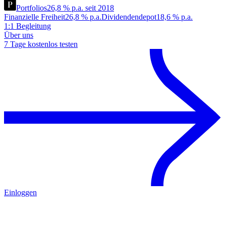
Portfolios
26,8 % p.a. seit 2018
Finanzielle Freiheit
26,8 % p.a.
Dividendendepot
18,6 % p.a.
1:1 Begleitung
Über uns
7 Tage kostenlos testen
Einloggen