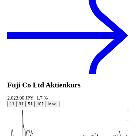
Fuji Co Ltd
Aktienkurs
2.023,00
JPY
+1,7 %
1J
3J
5J
10J
Max.
2.877
2.574
2.270