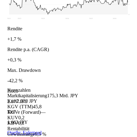
1.967
1.663
2021
2022
2023
2024
2025
2026
Rendite
+1,7 %
Rendite p.a. (CAGR)
+0,3 %
Max. Drawdown
-42,2 %
Kennzahlen
Hoch
Marktkapitalisierung
175,3 Mrd. JPY
Kurs
2.023 JPY
2.877 JPY
KGV (TTM)
45,8
Tief
KGVe (Forward)
—
KUV
0,2
1.663 JPY
KBV
0,8
Rentabilität
Quelle: Eulerpool
Gewinnmarge
0,5 %