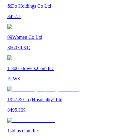
&Do Holdings Co Ltd
3457.T
09Women Co Ltd
366030.KQ
1-800-Flowers.Com Inc
FLWS
1957 & Co (Hospitality) Ltd
8495.HK
1stdibs.Com Inc