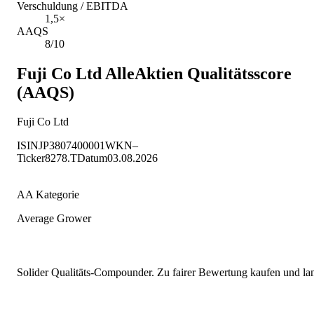
Verschuldung / EBITDA
1,5×
AAQS
8/10
Fuji Co Ltd
AlleAktien Qualitätsscore
(AAQS)
Fuji Co Ltd
ISIN
JP3807400001
WKN
–
Ticker
8278.T
Datum
03.08.2026
AA Kategorie
Average Grower
Solider Qualitäts-Compounder. Zu fairer Bewertung kaufen und lang