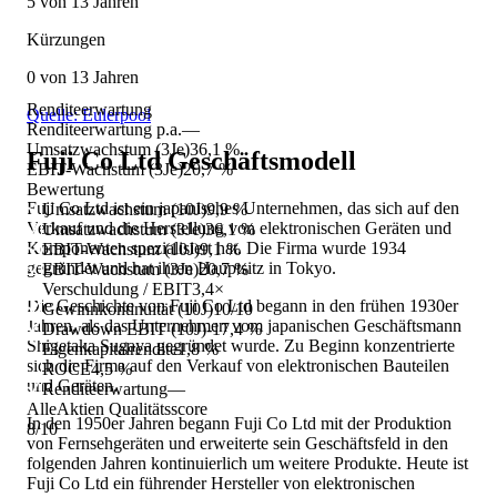
5 von 13 Jahren
Kürzungen
0 von 13 Jahren
Renditeerwartung
Quelle: Eulerpool
Renditeerwartung p.a.
—
Umsatzwachstum (3Je)
36,1 %
Fuji Co Ltd
Geschäftsmodell
EBIT-Wachstum (3Je)
20,7 %
Bewertung
Fuji Co Ltd ist ein japanisches Unternehmen, das sich auf den
Umsatzwachstum (10J)
9,9 %
Verkauf und die Herstellung von elektronischen Geräten und
Umsatzwachstum (3Je)
36,1 %
Komponenten spezialisiert hat. Die Firma wurde 1934
EBIT-Wachstum (10J)
9,1 %
gegründet und hat ihren Hauptsitz in Tokyo.
EBIT-Wachstum (3Je)
20,7 %
Verschuldung / EBIT
3,4×
Die Geschichte von Fuji Co Ltd begann in den frühen 1930er
Gewinnkontinuität (10J)
10/10
Jahren, als das Unternehmen vom japanischen Geschäftsmann
Drawdown EBIT (10J)
-17,4 %
Shigetaka Sugaya gegründet wurde. Zu Beginn konzentrierte
Eigenkapitalrendite
1,8 %
sich die Firma auf den Verkauf von elektronischen Bauteilen
ROCE
4,5 %
und Geräten.
Renditeerwartung
—
AlleAktien Qualitätsscore
In den 1950er Jahren begann Fuji Co Ltd mit der Produktion
8
/10
von Fernsehgeräten und erweiterte sein Geschäftsfeld in den
folgenden Jahren kontinuierlich um weitere Produkte. Heute ist
Fuji Co Ltd ein führender Hersteller von elektronischen