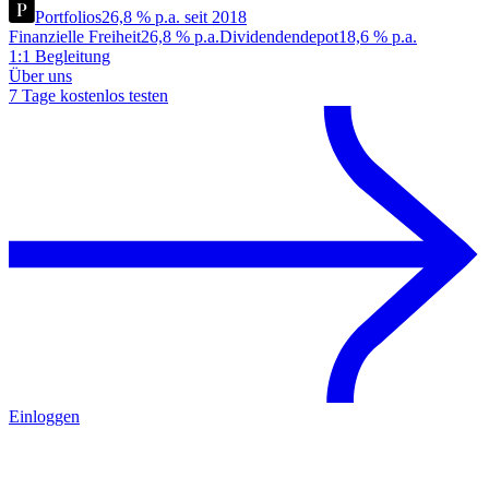
Portfolios
26,8 % p.a. seit 2018
Finanzielle Freiheit
26,8 % p.a.
Dividendendepot
18,6 % p.a.
1:1 Begleitung
Über uns
7 Tage kostenlos testen
Einloggen