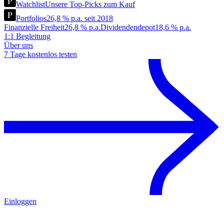
Watchlist
Unsere Top-Picks zum Kauf
Portfolios
26,8 % p.a. seit 2018
Finanzielle Freiheit
26,8 % p.a.
Dividendendepot
18,6 % p.a.
1:1 Begleitung
Über uns
7 Tage kostenlos testen
Einloggen