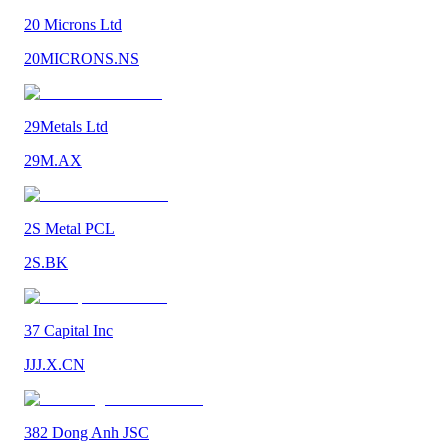
20 Microns Ltd
20MICRONS.NS
29Metals Ltd
29M.AX
2S Metal PCL
2S.BK
37 Capital Inc
JJJ.X.CN
382 Dong Anh JSC