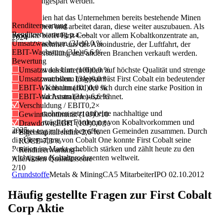
Kosten eingespart werden.
In Australien hat das Unternehmen bereits bestehende Minen
Renditeerwartung
übernommen und arbeitet daran, diese weiter auszubauen. Als
Renditeerwartung p.a.
—
Produkte bietet First Cobalt vor allem Kobaltkonzentrate an,
2024
Umsatzwachstum (3Je)
0,0 %
die an Abnehmer aus der Autoindustrie, der Luftfahrt, der
EBIT-Wachstum (3Je)
-6,6 %
Batterieherstellung und anderen Branchen verkauft werden.
Bewertung
Dabei setzt das Unternehmen auf höchste Qualität und strenge
Umsatzwachstum (10J)
0,0 %
Qualitätskontrollen. Insgesamt ist First Cobalt ein bedeutender
Umsatzwachstum (3Je)
0,0 %
Akteur im Kobaltmarkt, der sich durch eine starke Position in
EBIT-Wachstum (10J)
0,0 %
Kanada und Australien auszeichnet.
EBIT-Wachstum (3Je)
-6,6 %
Verschuldung / EBIT
0,2×
Das Unternehmen setzt auf eine nachhaltige und
Gewinnkontinuität (10J)
0/10
umweltverträgliche Förderung von Kobaltvorkommen und
Drawdown EBIT (10J)
0,0 %
2025
arbeitet eng mit den betroffenen Gemeinden zusammen. Durch
Eigenkapitalrendite
-2,6 %
die Übernahme von Cobalt One konnte First Cobalt seine
ROCE
-7,3 %
Position im Markt erheblich stärken und zählt heute zu den
Renditeerwartung
—
wichtigsten Kobaltproduzenten weltweit.
AlleAktien Qualitätsscore
2
/10
Grundstoffe
Metals & Mining
CA
5
Mitarbeiter
IPO
02.10.2012
Häufig gestellte Fragen zur
First Cobalt
Corp
Aktie