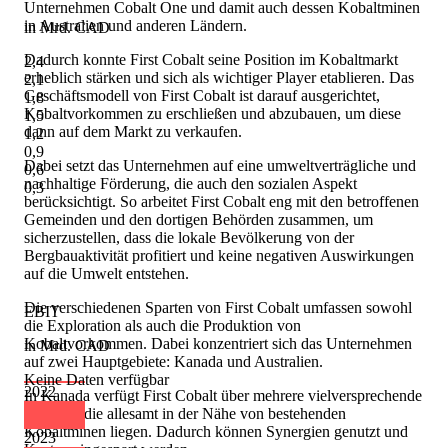
Unternehmen Cobalt One und damit auch dessen Kobaltminen
in Australien und anderen Ländern.
in Mrd. CAD
Dadurch konnte First Cobalt seine Position im Kobaltmarkt
2,4
erheblich stärken und sich als wichtiger Player etablieren. Das
2,1
Geschäftsmodell von First Cobalt ist darauf ausgerichtet,
1,8
Kobaltvorkommen zu erschließen und abzubauen, um diese
1,5
dann auf dem Markt zu verkaufen.
1,2
0,9
Dabei setzt das Unternehmen auf eine umweltverträgliche und
0,6
nachhaltige Förderung, die auch den sozialen Aspekt
0,3
berücksichtigt. So arbeitet First Cobalt eng mit den betroffenen
Gemeinden und den dortigen Behörden zusammen, um
sicherzustellen, dass die lokale Bevölkerung von der
Bergbauaktivität profitiert und keine negativen Auswirkungen
auf die Umwelt entstehen.
Die verschiedenen Sparten von First Cobalt umfassen sowohl
EBIT
die Exploration als auch die Produktion von
Kobaltvorkommen. Dabei konzentriert sich das Unternehmen
in Mrd. CAD
auf zwei Hauptgebiete: Kanada und Australien.
Keine Daten verfügbar
2022
In Kanada verfügt First Cobalt über mehrere vielversprechende
Projekte, die allesamt in der Nähe von bestehenden
Kobaltminen liegen. Dadurch können Synergien genutzt und
2023