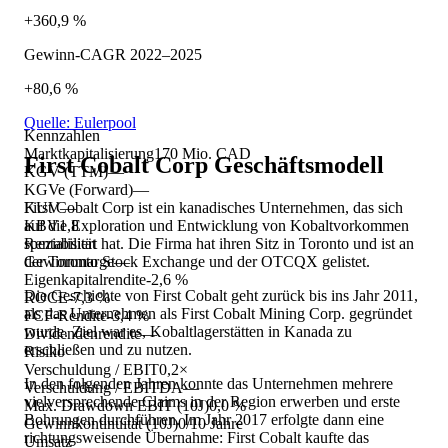
+360,9 %
Gewinn-CAGR 2022–2025
+80,6 %
Quelle: Eulerpool
Kennzahlen
Marktkapitalisierung
170 Mio. CAD
First Cobalt Corp
Geschäftsmodell
KGV (TTM)
—
KGVe (Forward)
—
First Cobalt Corp ist ein kanadisches Unternehmen, das sich
KUV
—
auf die Exploration und Entwicklung von Kobaltvorkommen
KBV
1,8
spezialisiert hat. Die Firma hat ihren Sitz in Toronto und ist an
Rentabilität
der Toronto Stock Exchange und der OTCQX gelistet.
Gewinnmarge
—
Eigenkapitalrendite
-2,6 %
Die Geschichte von First Cobalt geht zurück bis ins Jahr 2011,
ROCE
-7,3 %
als das Unternehmen als First Cobalt Mining Corp. gegründet
FCF-Rendite
-3,4 %
wurde. Ziel war es, Kobaltlagerstätten in Kanada zu
Dividendenrendite
—
erschließen und zu nutzen.
Risiko
Verschuldung / EBIT
0,2×
In den folgenden Jahren konnte das Unternehmen mehrere
Verschuldung / EBITDA
—
vielversprechende Claims in der Region erwerben und erste
Max. Drawdown EBIT (10J)
0,0 %
Bohrungen durchführen. Im Jahr 2017 erfolgte dann eine
Gewinnkontinuität (10J)
0/10 Jahre
richtungsweisende Übernahme: First Cobalt kaufte das
Umsatz