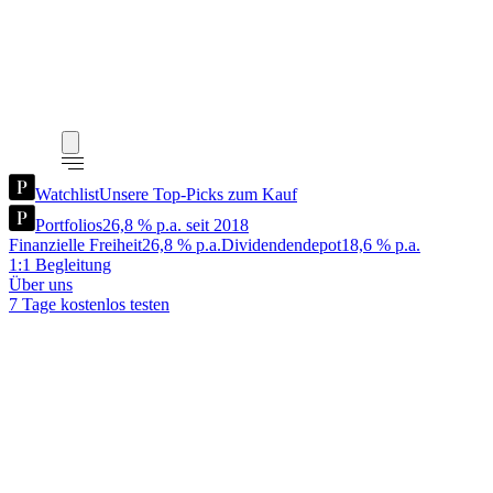
Watchlist
Unsere Top-Picks zum Kauf
Portfolios
26,8 % p.a. seit 2018
Finanzielle Freiheit
26,8 % p.a.
Dividendendepot
18,6 % p.a.
1:1 Begleitung
Über uns
7 Tage kostenlos testen