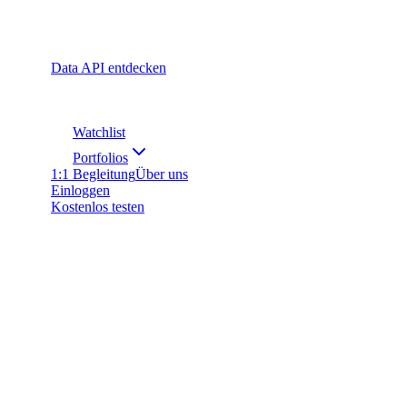
Data API entdecken
Watchlist
Portfolios
1:1 Begleitung
Über uns
Einloggen
Kostenlos testen