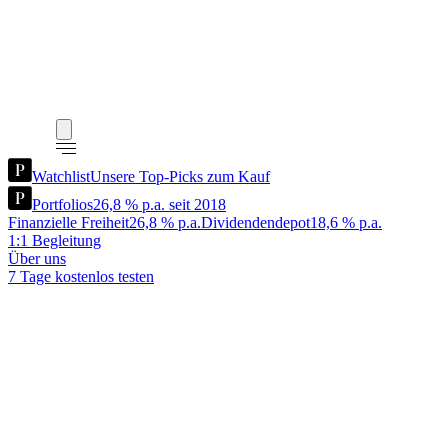
Watchlist
Unsere Top-Picks zum Kauf
Portfolios
26,8 % p.a. seit 2018
Finanzielle Freiheit
26,8 % p.a.
Dividendendepot
18,6 % p.a.
1:1 Begleitung
Über uns
7 Tage kostenlos testen