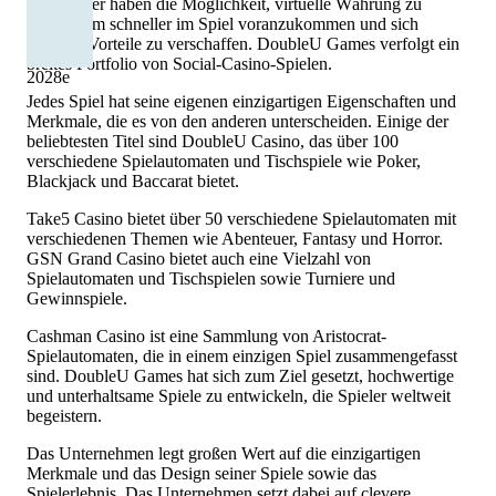
Die Spieler haben die Möglichkeit, virtuelle Währung zu
kaufen, um schneller im Spiel voranzukommen und sich
dadurch Vorteile zu verschaffen. DoubleU Games verfolgt ein
breites Portfolio von Social-Casino-Spielen.
2028
e
Jedes Spiel hat seine eigenen einzigartigen Eigenschaften und
Merkmale, die es von den anderen unterscheiden. Einige der
beliebtesten Titel sind DoubleU Casino, das über 100
verschiedene Spielautomaten und Tischspiele wie Poker,
Blackjack und Baccarat bietet.
Take5 Casino bietet über 50 verschiedene Spielautomaten mit
verschiedenen Themen wie Abenteuer, Fantasy und Horror.
GSN Grand Casino bietet auch eine Vielzahl von
Spielautomaten und Tischspielen sowie Turniere und
Gewinnspiele.
Cashman Casino ist eine Sammlung von Aristocrat-
Spielautomaten, die in einem einzigen Spiel zusammengefasst
sind. DoubleU Games hat sich zum Ziel gesetzt, hochwertige
und unterhaltsame Spiele zu entwickeln, die Spieler weltweit
begeistern.
Das Unternehmen legt großen Wert auf die einzigartigen
Merkmale und das Design seiner Spiele sowie das
Spielerlebnis. Das Unternehmen setzt dabei auf clevere