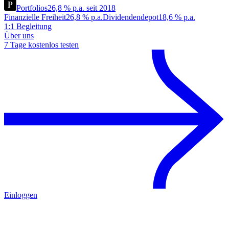
Portfolios
26,8 % p.a. seit 2018
Finanzielle Freiheit
26,8 % p.a.
Dividendendepot
18,6 % p.a.
1:1 Begleitung
Über uns
7 Tage kostenlos testen
Einloggen