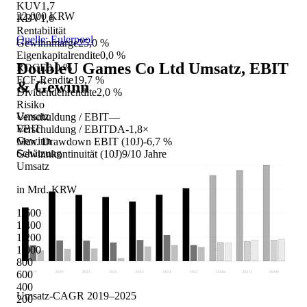
KUV
1,7
32.000 KRW
KBV
1,6
Rentabilität
Quelle: Eulerpool
Gewinnmarge
25,0 %
Eigenkapitalrendite
0,0 %
DoubleU Games Co Ltd
Umsatz, EBIT
ROCE
0,0 %
FCF-Rendite
19,7 %
& Gewinn
Dividendenrendite
2,0 %
Risiko
Umsatz
Verschuldung / EBIT
—
EBIT
Verschuldung / EBITDA
-1,8×
Gewinn
Max. Drawdown EBIT (10J)
-6,7 %
Schätzung
Gewinnkontinuität (10J)
9/10 Jahre
Umsatz
in Mrd. KRW
1.600
1.400
1.200
1.000
800
600
2019
2020
2021
2022
2023
2024
2025
2026
e
2027
e
2028
e
400
Umsatz-CAGR 2019–2025
200