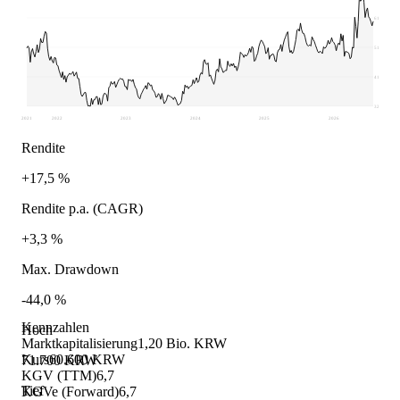
61.775
51.850
41.925
32.000
2021
2022
2023
2024
2025
2026
Rendite
+17,5 %
Rendite p.a. (CAGR)
+3,3 %
Max. Drawdown
-44,0 %
Kennzahlen
Hoch
Marktkapitalisierung
1,20 Bio. KRW
Kurs
60.600 KRW
71.700 KRW
KGV (TTM)
6,7
Tief
KGVe (Forward)
6,7