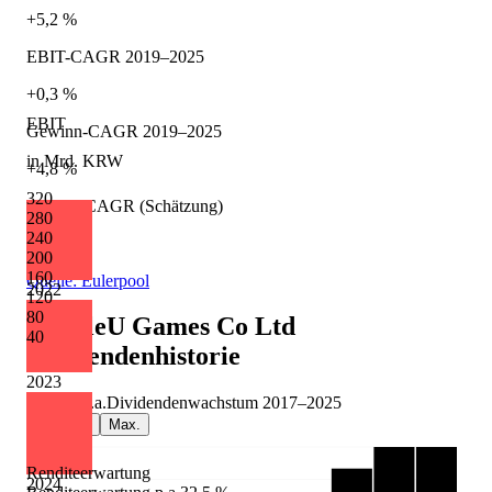
+5,2 %
EBIT-CAGR 2019–2025
+0,3 %
EBIT
Gewinn-CAGR 2019–2025
in Mrd. KRW
+4,8 %
320
Umsatz-CAGR (Schätzung)
280
240
+9,6 %
200
160
Quelle: Eulerpool
2022
120
80
DoubleU Games Co Ltd
40
Dividendenhistorie
2023
+8,0 %
p.a.
Dividendenwachstum
2017
–
2025
5J
10J
Max.
Renditeerwartung
2024