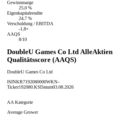
Gewinnmarge
25,0 %
Eigenkapitalrendite
24,7 %
Verschuldung / EBITDA
-1,8×
AAQS
8/10
DoubleU Games Co Ltd
AlleAktien
Qualitätsscore (AAQS)
DoubleU Games Co Ltd
ISIN
KR7192080000
WKN
–
Ticker
192080.KS
Datum
03.08.2026
AA Kategorie
Average Grower