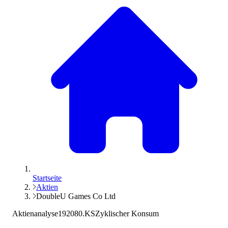
Startseite
Aktien
DoubleU Games Co Ltd
Aktienanalyse
192080.KS
Zyklischer Konsum