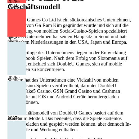
2028
e
Geschäftsmodell
2024
DoubleU Games Co Ltd ist ein südkoreanisches Unternehmen,
das 2012 von Ga-Ram Kim gegründet wurde und sich auf die
Entwicklung von mobilen Social-Casino-Spielen spezialisiert
hat. Das Unternehmen hat seinen Hauptsitz in Seoul und hat
2025
inzwischen Niederlassungen in den USA, Japan und Europa.
Die Ursprünge des Unternehmens liegen in der Entwicklung
von Facebook-Spielen. Nach dem Erfolg von Slotomania auf
Facebook entschied sich DoubleU Games, sich auf mobile
Plattformen zu konzentrieren.
2026
e
Seitdem hat das Unternehmen eine Vielzahl von mobilen
Social-Casino-Spielen veröffentlicht, darunter DoubleU
Casino, Take5 Casino, GSN Grand Casino und Cashman
Casino, die auf iOS und Android Geräte heruntergeladen
werden können.
Das Geschäftsmodell von DoubleU Games basiert auf dem
2027
e
Freemium-Modell. Das bedeutet, dass die Spiele kostenlos
heruntergeladen und gespielt werden können, aber dennoch In-
App-Käufe und Werbung enthalten.