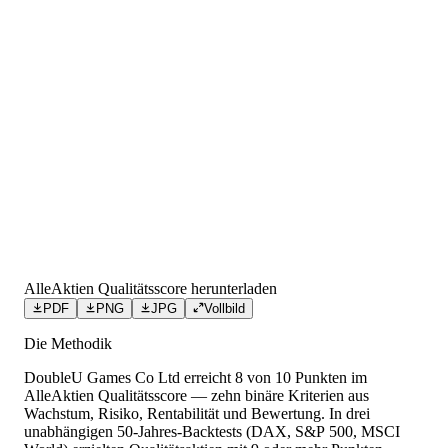
AlleAktien Qualitätsscore herunterladen
PDF
PNG
JPG
Vollbild
Die Methodik
DoubleU Games Co Ltd
erreicht
8
von 10 Punkten
im
AlleAktien Qualitätsscore — zehn binäre Kriterien aus
Wachstum, Risiko, Rentabilität und Bewertung. In drei
unabhängigen 50-Jahres-Backtests (DAX, S&P 500, MSCI