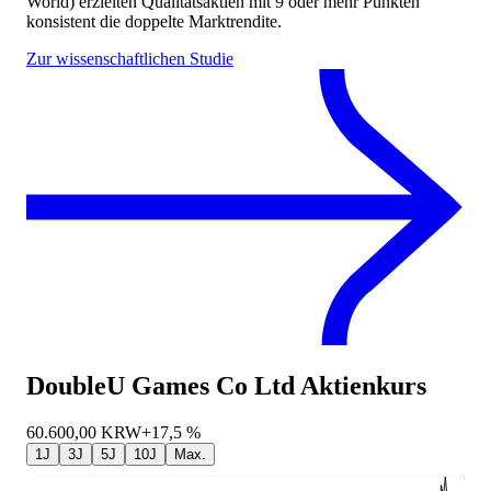
World) erzielten Qualitätsaktien mit 9 oder mehr Punkten
konsistent die doppelte Marktrendite.
Zur wissenschaftlichen Studie
DoubleU Games Co Ltd
Aktienkurs
60.600,00
KRW
+17,5 %
1J
3J
5J
10J
Max.
71.700