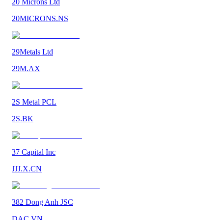
20 Microns Ltd
20MICRONS.NS
29Metals Ltd
29M.AX
2S Metal PCL
2S.BK
37 Capital Inc
JJJ.X.CN
382 Dong Anh JSC
DAC.VN