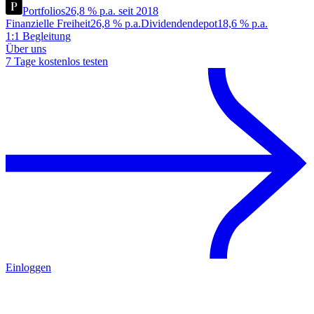
Portfolios
26,8 % p.a. seit 2018
Finanzielle Freiheit
26,8 % p.a.
Dividendendepot
18,6 % p.a.
1:1 Begleitung
Über uns
7 Tage kostenlos testen
Einloggen