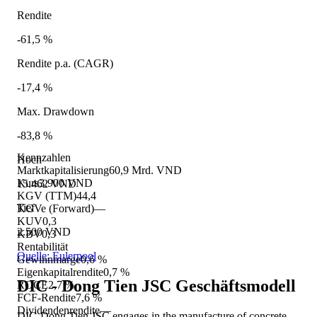
Rendite
-61,5 %
Rendite p.a. (CAGR)
-17,4 %
Max. Drawdown
-83,8 %
Kennzahlen
Hoch
Marktkapitalisierung
60,9 Mrd. VND
Kurs
3.900 VND
15.462 VND
KGV (TTM)
44,4
Tief
KGVe (Forward)
—
KUV
0,3
2.500 VND
KBV
0,3
Rentabilität
Quelle: Eulerpool
Gewinnmarge
0,6 %
Eigenkapitalrendite
0,7 %
DIC - Dong Tien JSC
Geschäftsmodell
ROCE
2,7 %
FCF-Rendite
7,6 %
Dividendenrendite
—
DIC-Dong Tien JSC engages in the manufacture of concrete