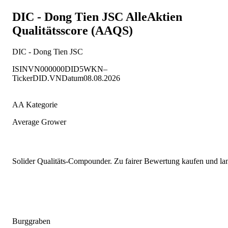
DIC - Dong Tien JSC
AlleAktien
Qualitätsscore (AAQS)
DIC - Dong Tien JSC
ISIN
VN000000DID5
WKN
–
Ticker
DID.VN
Datum
08.08.2026
AA Kategorie
Average Grower
Solider Qualitäts-Compounder. Zu fairer Bewertung kaufen und lang
Burggraben