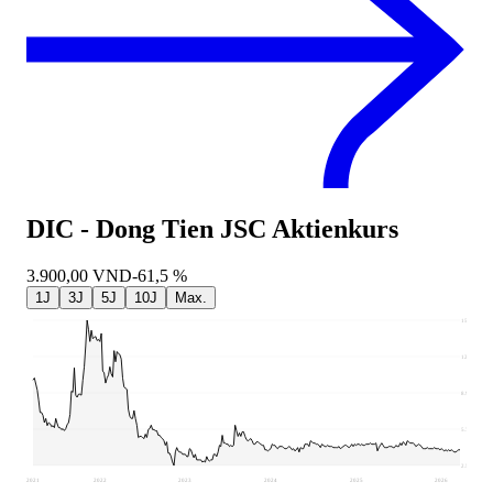
DIC - Dong Tien JSC
Aktienkurs
3.900,00
VND
-61,5 %
1J
3J
5J
10J
Max.
15.462
12.222
8.981
5.741
2.500
2021
2022
2023
2024
2025
2026