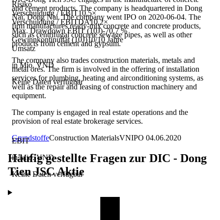
Risiko
and cement products. The company is headquartered in Dong
Verschuldung / EBIT
10,5×
Nai, Dong Nai. The company went IPO on 2020-06-04. The
Verschuldung / EBITDA
10,2×
firm manufactures ready-mix concrete and concrete products,
Max. Drawdown EBIT (10J)
-70,7 %
such as centrifugal concrete sewage pipes, as well as other
Gewinnkontinuität (10J)
10/10 Jahre
products from cement and gypsum.
Umsatz
The company also trades construction materials, metals and
in Mio. VND
metal ores. The firm is involved in the offering of installation
services for plumbing, heating and airconditioning systems, as
Keine Daten verfügbar
well as the repair and leasing of construction machinery and
equipment.
The company is engaged in real estate operations and the
provision of real estate brokerage services.
Grundstoffe
Construction Materials
VN
IPO
04.06.2020
EBIT
Häufig gestellte Fragen zur
DIC - Dong
in Mio. VND
Tien JSC
Aktie
Keine Daten verfügbar