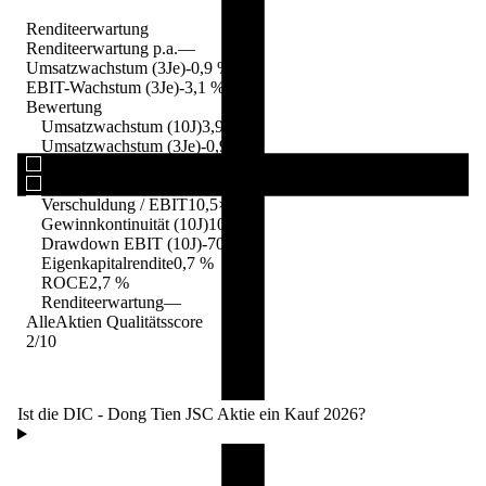
Renditeerwartung
Renditeerwartung p.a.
—
Umsatzwachstum (3Je)
-0,9 %
EBIT-Wachstum (3Je)
-3,1 %
Bewertung
Umsatzwachstum (10J)
3,9 %
Umsatzwachstum (3Je)
-0,9 %
EBIT-Wachstum (10J)
-1,6 %
EBIT-Wachstum (3Je)
-3,1 %
Verschuldung / EBIT
10,5×
Gewinnkontinuität (10J)
10/10
Drawdown EBIT (10J)
-70,7 %
Eigenkapitalrendite
0,7 %
ROCE
2,7 %
Renditeerwartung
—
AlleAktien Qualitätsscore
2
/10
Ist die DIC - Dong Tien JSC Aktie ein Kauf 2026?