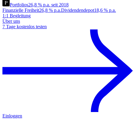
Portfolios
26,8 % p.a. seit 2018
Finanzielle Freiheit
26,8 % p.a.
Dividendendepot
18,6 % p.a.
1:1 Begleitung
Über uns
7 Tage kostenlos testen
Einloggen