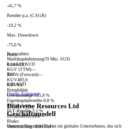
-41,7 %
Rendite p.a. (CAGR)
-10,2 %
Max. Drawdown
-75,0 %
Kennzahlen
Hoch
Marktkapitalisierung
70 Mio. AUD
Kurs
0,01 AUD
0,04 AUD
KGV (TTM)
—
Tief
KGVe (Forward)
—
KUV
485,6
0,01 AUD
KBV
0,8
Rentabilität
Quelle: Eulerpool
Gewinnmarge
-515,9 %
Eigenkapitalrendite
-0,8 %
Diatreme Resources Ltd
ROCE
-3,4 %
FCF-Rendite
-5,1 %
Geschäftsmodell
Dividendenrendite
—
Risiko
Diatreme Resources Ltd ist ein globales Unternehmen, das sich
Verschuldung / EBIT
0,4×