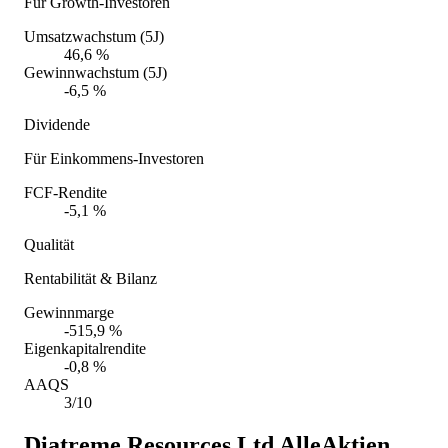
Für Growth-Investoren
Umsatzwachstum (5J)
46,6 %
Gewinnwachstum (5J)
-6,5 %
Dividende
Für Einkommens-Investoren
FCF-Rendite
-5,1 %
Qualität
Rentabilität & Bilanz
Gewinnmarge
-515,9 %
Eigenkapitalrendite
-0,8 %
AAQS
3/10
Diatreme Resources Ltd
AlleAktien