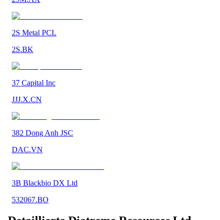
2S Metal PCL
2S.BK
37 Capital Inc
JJJ.X.CN
382 Dong Anh JSC
DAC.VN
3B Blackbio DX Ltd
532067.BO