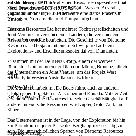
auf den Bereich der mineralischen Ressourcen spezialisiert hat.
Verschuldung / EBITDA
—
Das Unternehmen wurde 2005 in Perth, Western Australia,
Max. Drawdown EBIT (10J)
-57,9 %
gegründet und hat im Laufe der Jahre eine starke Präsenz in
Gewinnkontinuität (10J)
2/10 Jahre
Australien, Nordamerika und Europa aufgebaut.
Umsatz
Diatreme Resources Ltd hat mehrere Tochtergesellschaften und
in Mio. AUD
Joint Ventures in verschiedenen Ländern, die verschiedene
Keine Daten verfügbar
Ressourcenprojekte bearbeiten. Die Geschichte von Diatreme
Resources Ltd begann mit einem Schwerpunkt auf dem
Explorations- und Erschließungspotential von Diamanten.
Zusammen mit der De Beers Group, einem der weltweit
führenden Unternehmen der Diamond Mining Branche, bildete
das Unternehmen ein Joint Venture, um das Projekt West
EBIT
Kimberly in Western Australia zu entwickeln.
in Mio. AUD
Die Zusammenarbeit mit De Beers führte auch zu anderen
erfolgreichen Projekten in Australien und Kanada. Mit der Zeit
Keine Daten verfügbar
erweiterte Diatreme Resources Ltd seine Geschäftstätigkeit auf
andere mineralische Ressourcen wie Kupfer, Gold, Zink und
Silber.
Das Unternehmen ist in der Lage, von der Exploration bis hin
zur Produktion in jeder Phase des Bergbauprozesses tätig zu
sein. Die unterschiedlichen Sparten von Diatreme Resources
Renditeerwartung