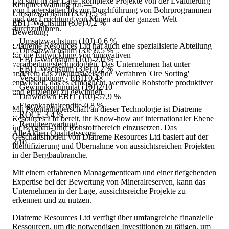
Ltd sind in der Lage, komplexe Projekte von der Evaluierung
Renditeerwartung p.a.
—
von Lagerstätten bis zur Durchführung von Bohrprogrammen
Umsatzwachstum (3Je)
9,5 %
und der Errichtung von Minen auf der ganzen Welt
EBIT-Wachstum (3Je)
-0,2 %
durchzuführen.
Bewertung
Umsatzwachstum (10J)
-0,6 %
Diatreme Resources Ltd hat auch eine spezialisierte Abteilung
Umsatzwachstum (3Je)
9,5 %
für die Entwicklung von innovativen
EBIT-Wachstum (10J)
-2,0 %
verarbeitungstechnologien. Das Unternehmen hat unter
EBIT-Wachstum (3Je)
-0,2 %
anderem das zukunftsweisende Verfahren 'Ore Sorting'
Verschuldung / EBIT
0,4×
entwickelt, das es ermöglicht, wertvolle Rohstoffe produktiver
Gewinnkontinuität (10J)
2/10
und effizienter zu gewinnen.
Drawdown EBIT (10J)
-57,9 %
Eigenkapitalrendite
-0,8 %
Mit Patentinhaberschaft an dieser Technologie ist Diatreme
ROCE
-3,4 %
Resources Ltd bereit, ihr Know-how auf internationaler Ebene
Renditeerwartung
—
im Bergbau- und Rohstoffbereich einzusetzen. Das
AlleAktien Qualitätsscore
Geschäftsmodell von Diatreme Resources Ltd basiert auf der
3
/10
Identifizierung und Übernahme von aussichtsreichen Projekten
in der Bergbaubranche.
Mit einem erfahrenen Managementteam und einer tiefgehenden
Expertise bei der Bewertung von Mineralreserven, kann das
Unternehmen in der Lage, aussichtsreiche Projekte zu
erkennen und zu nutzen.
Diatreme Resources Ltd verfügt über umfangreiche finanzielle
Ressourcen, um die notwendigen Investitionen zu tätigen, um