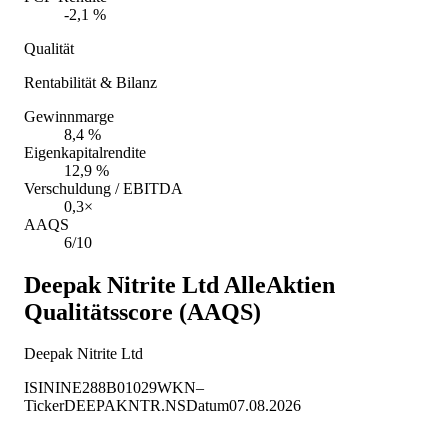
-2,1 %
Qualität
Rentabilität & Bilanz
Gewinnmarge
8,4 %
Eigenkapitalrendite
12,9 %
Verschuldung / EBITDA
0,3×
AAQS
6/10
Deepak Nitrite Ltd
AlleAktien
Qualitätsscore (AAQS)
Deepak Nitrite Ltd
ISIN
INE288B01029
WKN
–
Ticker
DEEPAKNTR.NS
Datum
07.08.2026