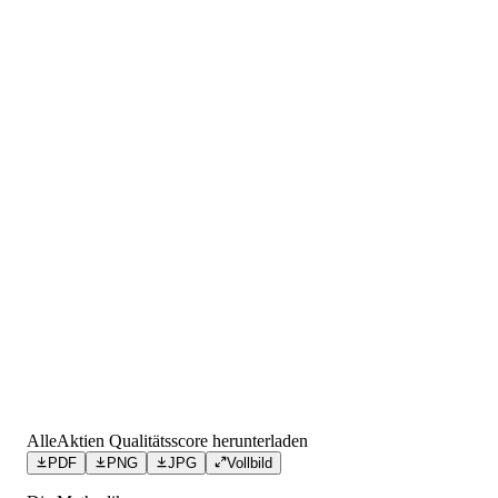
AlleAktien Qualitätsscore herunterladen
PDF
PNG
JPG
Vollbild