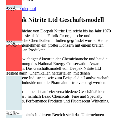
2023
Quelle: Eulerpool
2027
e
Deepak Nitrite Ltd
Geschäftsmodell
Die Geschichte von Deepak Nitrite Ltd reicht bis ins Jahr 1970
zurück, als sie als kleine Fabrik für organische und
anorganische Chemikalien in Indien gegründet wurde. Heute
2024
ist das Unternehmen ein großer Konzern mit einem breiten
2028
e
Spektrum an Produkten.
Es ist ein wichtiger Akteur in der Chemiebranche und hat die
Auszeichnung des National Energy Conservation Award
gewonnen. Das Geschäftsmodell von Deepak Nitrite Ltd
2025
besteht darin, Chemikalien herzustellen, mit denen
verschiedene Industrien, wie zum Beispiel die Landwirtschaft,
die Textilindustrie und die Pharmaindustrie versorgt werden.
Das Unternehmen ist auf vier verschiedene Geschäftsfelder
spezialisiert, nämlich Basic Chemicals, Fine and Specialty
Chemicals, Performance Products und Fluorescent Whitening
Agents.
2026
e
Basic Chemicals In diesem Bereich stellt das Unternehmen