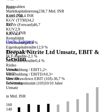
Kennzahlen
Hoch
Marktkapitalisierung
238,7 Mrd. INR
Kurs
1.750,4 INR
3.095 INR
KGV (TTM)
34,2
Tief
KGVe (Forward)
46,7
KUV
2,9
1.352,2 INR
KBV
4,4
Rentabilität
Quelle: Eulerpool
Gewinnmarge
8,4 %
Eigenkapitalrendite
12,9 %
Deepak Nitrite Ltd
Umsatz, EBIT &
ROCE
13,3 %
FCF-Rendite
-2,1 %
Gewinn
Dividendenrendite
0,4 %
Risiko
Umsatz
Verschuldung / EBIT
1,2×
EBIT
Verschuldung / EBITDA
0,3×
Gewinn
Max. Drawdown EBIT (10J)
-36,7 %
Schätzung
Gewinnkontinuität (10J)
10/10 Jahre
Umsatz
in Mrd. INR
160
140