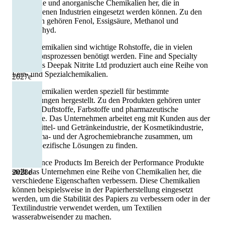
organische und anorganische Chemikalien her, die in
verschiedenen Industrien eingesetzt werden können. Zu den
Produkten gehören Fenol, Essigsäure, Methanol und
Formaldehyd.
Diese Chemikalien sind wichtige Rohstoffe, die in vielen
Produktionsprozessen benötigt werden. Fine and Specialty
Chemicals Deepak Nitrite Ltd produziert auch eine Reihe von
Fein- und Spezialchemikalien.
2027
e
Diese Chemikalien werden speziell für bestimmte
Anwendungen hergestellt. Zu den Produkten gehören unter
anderem Duftstoffe, Farbstoffe und pharmazeutische
Wirkstoffe. Das Unternehmen arbeitet eng mit Kunden aus der
Lebensmittel- und Getränkeindustrie, der Kosmetikindustrie,
der Pharma- und der Agrochemiebranche zusammen, um
kundenspezifische Lösungen zu finden.
Performance Products Im Bereich der Performance Produkte
stellt das Unternehmen eine Reihe von Chemikalien her, die
2028
e
verschiedene Eigenschaften verbessern. Diese Chemikalien
können beispielsweise in der Papierherstellung eingesetzt
werden, um die Stabilität des Papiers zu verbessern oder in der
Textilindustrie verwendet werden, um Textilien
wasserabweisender zu machen.