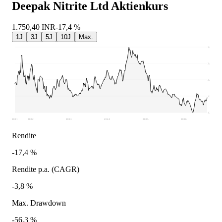
Deepak Nitrite Ltd
Aktienkurs
1.750,40
INR
-17,4 %
1J
3J
5J
10J
Max.
3.095
2.659
2.224
1.788
1.352
2021
2022
2023
2024
2025
2026
Rendite
-17,4 %
Rendite p.a. (CAGR)
-3,8 %
Max. Drawdown
-56,3 %