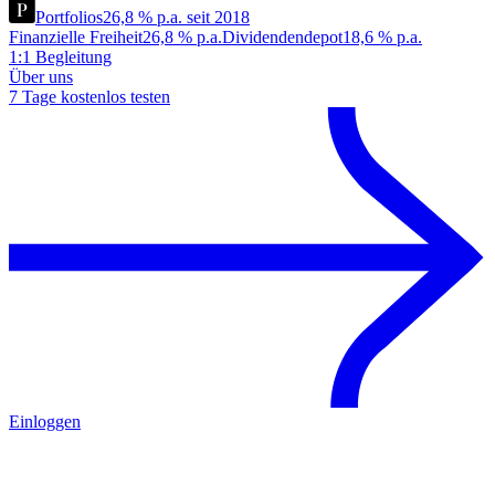
Portfolios
26,8 % p.a. seit 2018
Finanzielle Freiheit
26,8 % p.a.
Dividendendepot
18,6 % p.a.
1:1 Begleitung
Über uns
7 Tage kostenlos testen
Einloggen