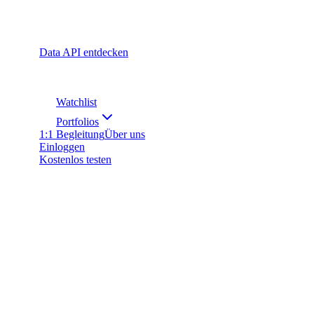
Data API entdecken
Watchlist
Portfolios
1:1 Begleitung
Über uns
Einloggen
Kostenlos testen