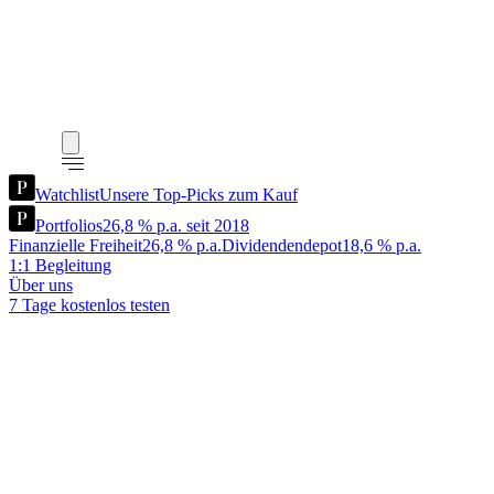
Watchlist
Unsere Top-Picks zum Kauf
Portfolios
26,8 % p.a. seit 2018
Finanzielle Freiheit
26,8 % p.a.
Dividendendepot
18,6 % p.a.
1:1 Begleitung
Über uns
7 Tage kostenlos testen