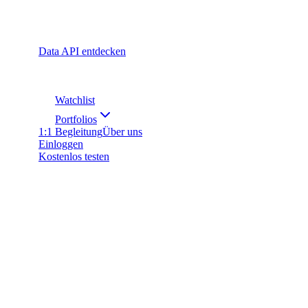
Data API entdecken
Watchlist
Portfolios
1:1 Begleitung
Über uns
Einloggen
Kostenlos testen