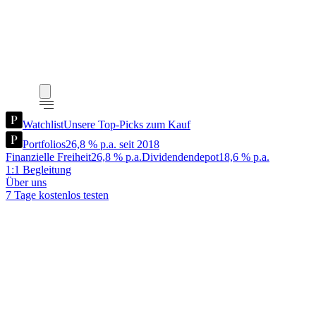
Watchlist
Unsere Top-Picks zum Kauf
Portfolios
26,8 % p.a. seit 2018
Finanzielle Freiheit
26,8 % p.a.
Dividendendepot
18,6 % p.a.
1:1 Begleitung
Über uns
7 Tage kostenlos testen