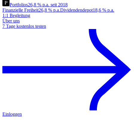
Portfolios
26,8 % p.a. seit 2018
Finanzielle Freiheit
26,8 % p.a.
Dividendendepot
18,6 % p.a.
1:1 Begleitung
Über uns
7 Tage kostenlos testen
Einloggen