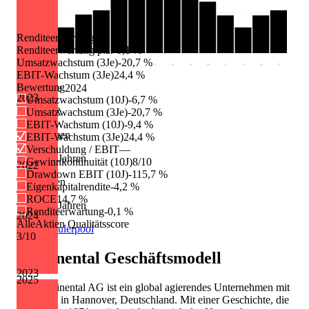
Renditeerwartung
Renditeerwartung p.a.
-0,1 %
Umsatzwachstum (3Je)
-20,7 %
'10
'11
'12
'13
'14
'15
'16
'17
'18
'19
'20
'22
'23
'24
'25
EBIT-Wachstum (3Je)
24,4 %
Bewertung
Dividende 2024
2023
Umsatzwachstum (10J)
-6,7 %
2.20 EUR
Umsatzwachstum (3Je)
-20,7 %
EBIT-Wachstum (10J)
-9,4 %
Erhöhungen
EBIT-Wachstum (3Je)
24,4 %
Verschuldung / EBIT
—
9 von 13 Jahren
Gewinnkontinuität (10J)
8/10
2022
Drawdown EBIT (10J)
-115,7 %
Kürzungen
Eigenkapitalrendite
-4,2 %
ROCE
14,7 %
3 von 13 Jahren
Renditeerwartung
-0,1 %
2024
AlleAktien Qualitätsscore
Quelle: Eulerpool
3
/10
Continental
Geschäftsmodell
2023
2025
Die Continental AG ist ein global agierendes Unternehmen mit
Hauptsitz in Hannover, Deutschland. Mit einer Geschichte, die