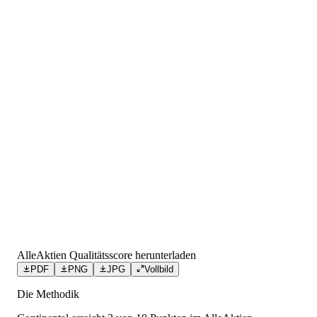
AlleAktien Qualitätsscore herunterladen
PDF
PNG
JPG
Vollbild
Die Methodik