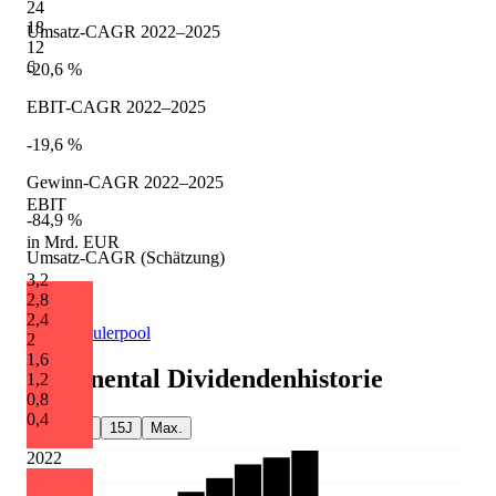
24
18
Umsatz-CAGR 2022–2025
12
6
-20,6 %
EBIT-CAGR 2022–2025
-19,6 %
Gewinn-CAGR 2022–2025
EBIT
-84,9 %
in Mrd. EUR
Umsatz-CAGR (Schätzung)
3,2
-3,2 %
2,8
2,4
Quelle: Eulerpool
2
1,6
Continental
Dividendenhistorie
1,2
0,8
0,4
5J
10J
15J
Max.
2022