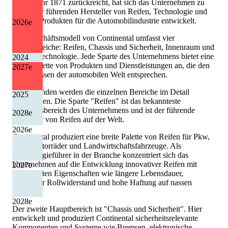
bis ins Jahr 1871 zurückreicht, hat sich das Unternehmen zu
einem der führenden Hersteller von Reifen, Technologie und
anderen Produkten für die Automobilindustrie entwickelt.
2026
e
Das Geschäftsmodell von Continental umfasst vier
Hauptbereiche: Reifen, Chassis und Sicherheit, Innenraum und
Antriebstechnologie. Jede Sparte des Unternehmens bietet eine
2024
breite Palette von Produkten und Dienstleistungen an, die den
2027
e
Bedürfnissen der automobilen Welt entsprechen.
Im Folgenden werden die einzelnen Bereiche im Detail
2025
beschrieben. Die Sparte "Reifen" ist das bekannteste
Geschäftsbereich des Unternehmens und ist der führende
2028
e
Hersteller von Reifen auf der Welt.
2026
e
Continental produziert eine breite Palette von Reifen für Pkw,
Lkw, Motorräder und Landwirtschaftsfahrzeuge. Als
Technologieführer in der Branche konzentriert sich das
Unternehmen auf die Entwicklung innovativer Reifen mit
2027
e
verbesserten Eigenschaften wie längere Lebensdauer,
geringerer Rollwiderstand und hohe Haftung auf nassen
Straßen.
2028
e
Der zweite Hauptbereich ist "Chassis und Sicherheit". Hier
entwickelt und produziert Continental sicherheitsrelevante
Komponenten und Systeme wie Bremsen, elektronische