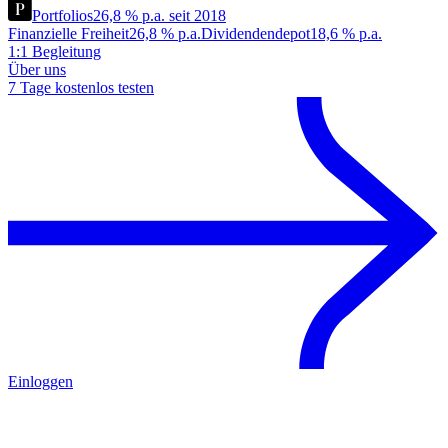
Portfolios
26,8 % p.a. seit 2018
Finanzielle Freiheit
26,8 % p.a.
Dividendendepot
18,6 % p.a.
1:1 Begleitung
Über uns
7 Tage kostenlos testen
Einloggen