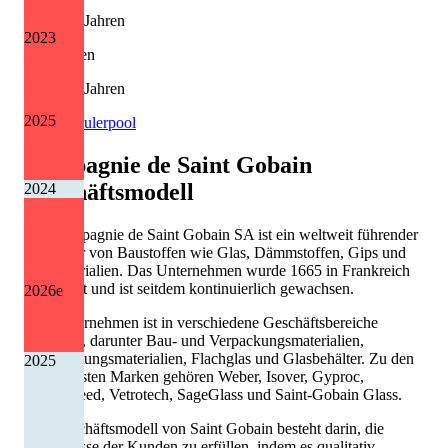
9 von 13 Jahren
2023
Kürzungen
1 von 13 Jahren
2025
Quelle: Eulerpool
Compagnie de Saint Gobain
Geschäftsmodell
2024
Die Compagnie de Saint Gobain SA ist ein weltweit führender
Hersteller von Baustoffen wie Glas, Dämmstoffen, Gips und
Baumaterialien. Das Unternehmen wurde 1665 in Frankreich
gegründet und ist seitdem kontinuierlich gewachsen.
2026
e
Das Unternehmen ist in verschiedene Geschäftsbereiche
aufgeteilt, darunter Bau- und Verpackungsmaterialien,
Hochleistungsmaterialien, Flachglas und Glasbehälter. Zu den
2025
bekanntesten Marken gehören Weber, Isover, Gyproc,
CertainTeed, Vetrotech, SageGlass und Saint-Gobain Glass.
Das Geschäftsmodell von Saint Gobain besteht darin, die
Bedürfnisse der Kunden zu erfüllen, indem es qualitativ