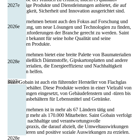
hochwertige Produkte und Dienstleistungen anbietet, die auf
2027
e
Nachhaltigkeit, Sicherheit und Innovation ausgerichtet sind.
Das Unternehmen betont auch den Fokus auf Forschung und
2026
e
Entwicklung, um neue Lösungen und Technologien zu finden,
um den Anforderungen der Branche gerecht zu werden. Saint
Gobain ist bekannt für seine hohe Qualität und seine
innovativen Produkte.
Das Unternehmen bietet eine breite Palette von Baumaterialien
an, einschließlich Dämmstoffe, Gipskartonplatten und andere
2028
e
Isoliermaterialien, die Energieeffizienz und Nachhaltigkeit
verbessern helfen.
2027
e
Saint Gobain ist auch ein führender Hersteller von Flachglas
und Glasbehälter. Diese Produkte werden in einer Vielzahl von
Anwendungen eingesetzt, von Gebäudefenstern und -türen bis
hin zu Glasbehältern für Lebensmittel und Getränke.
Das Unternehmen ist in mehr als 67 Ländern tätig und
beschäftigt mehr als 170.000 Mitarbeiter. Saint Gobain verfolgt
auch eine nachhaltige und verantwortungsvolle
Geschäftspraxis, die darauf abzielt, die Umweltauswirkungen
zu minimieren und positive soziale Auswirkungen zu erzielen.
2028
e