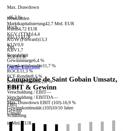
Max. Drawdown
-46,3 %
Kennzahlen
Marktkapitalisierung
42,7 Mrd. EUR
Hoch
Kurs
84,72 EUR
KGV (TTM)
14,4
102,15 EUR
KGVe (Forward)
13,3
KUV
0,9
Tief
KBV
1,7
Rentabilität
35,6 EUR
Gewinnmarge
6,4 %
Eigenkapitalrendite
11,7 %
Quelle: Eulerpool
ROCE
11,3 %
FCF-Rendite
8,1 %
Compagnie de Saint Gobain
Umsatz,
Dividendenrendite
2,6 %
EBIT & Gewinn
Risiko
Verschuldung / EBIT
—
Verschuldung / EBITDA
—
Umsatz
Max. Drawdown EBIT (10J)
-16,9 %
EBIT
Gewinnkontinuität (10J)
10/10 Jahre
Gewinn
Umsatz
Schätzung
in Mrd. EUR