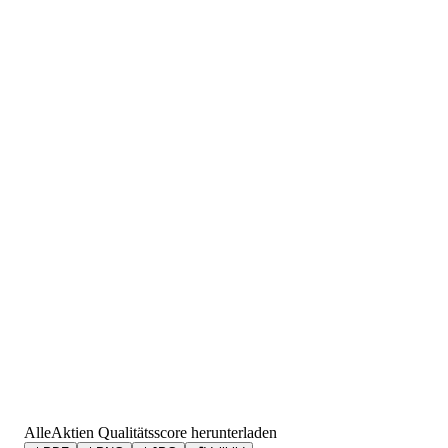
AlleAktien Qualitätsscore herunterladen