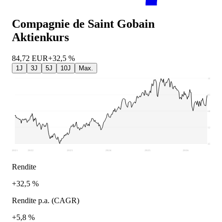
Compagnie de Saint Gobain
Aktienkurs
84,72
EUR
+32,5 %
1J
3J
5J
10J
Max.
102,15
85,51
68,87
52,23
35,6
2021
2022
2023
2024
2025
2026
Rendite
+32,5 %
Rendite p.a. (CAGR)
+5,8 %