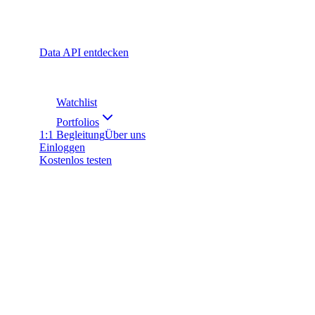
Data API entdecken
Watchlist
Portfolios
1:1 Begleitung
Über uns
Einloggen
Kostenlos testen