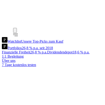
Watchlist
Unsere Top-Picks zum Kauf
Portfolios
26,8 % p.a. seit 2018
Finanzielle Freiheit
26,8 % p.a.
Dividendendepot
18,6 % p.a.
1:1 Begleitung
Über uns
7 Tage kostenlos testen