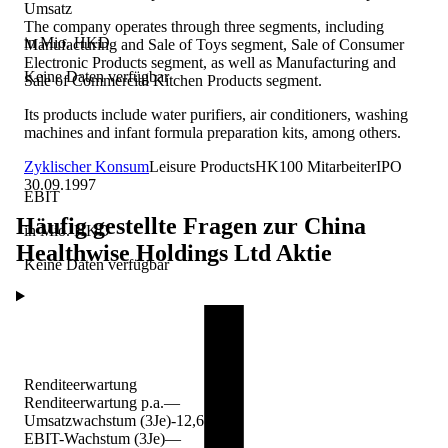
Umsatz
The company operates through three segments, including
in Mio. HKD
Manufacturing and Sale of Toys segment, Sale of Consumer
Electronic Products segment, as well as Manufacturing and
Keine Daten verfügbar
Sale of Commercial Kitchen Products segment.
Its products include water purifiers, air conditioners, washing
machines and infant formula preparation kits, among others.
Zyklischer Konsum
Leisure Products
HK
100
Mitarbeiter
IPO
30.09.1997
EBIT
Häufig gestellte Fragen zur
China
in Mio. HKD
Healthwise Holdings Ltd
Aktie
Keine Daten verfügbar
Renditeerwartung
Renditeerwartung p.a.
—
Umsatzwachstum (3Je)
-12,6 %
EBIT-Wachstum (3Je)
—