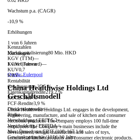
0.02 HKD
Wachstum p.a. (CAGR)
-10,9 %
Erhöhungen
1 von 6 Jahren
Kennzahlen
Marktkapitalisierung
80 Mio. HKD
Kürzungen
KGV (TTM)
—
1 von 6 Jahren
KGVe (Forward)
—
KUV
0,7
Quelle: Eulerpool
KBV
—
Rentabilität
China Healthwise Holdings Ltd
Gewinnmarge
-35,5 %
Eigenkapitalrendite
219,2 %
Geschäftsmodell
ROCE
-36,9 %
FCF-Rendite
3,9 %
Dividendenrendite
—
China Healthwise Holdings Ltd. engages in the development,
Risiko
engineering, manufacture, and sale of kitchen and consumer
Verschuldung / EBIT
-5,2×
electronic products. The company employs 100 full-time
Verschuldung / EBITDA
—
employees The Company’s main businesses include the
Max. Drawdown EBIT (10J)
-167,1 %
development, design, manufacture and sales of toys,
Gewinnkontinuität (10J)
1/10 Jahre
commercial kitchen products and consumer electronic products.