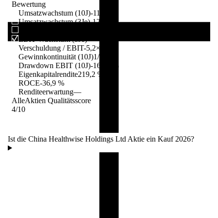
Bewertung
Umsatzwachstum (10J)
-11,6 %
Umsatzwachstum (3Je)
-12,6 %
EBIT-Wachstum (10J)
-0,6 %
EBIT-Wachstum (3Je)
—
Verschuldung / EBIT
-5,2×
Gewinnkontinuität (10J)
1/10
Drawdown EBIT (10J)
-167,1 %
Eigenkapitalrendite
219,2 %
ROCE
-36,9 %
Renditeerwartung
—
AlleAktien Qualitätsscore
4
/10
Ist die China Healthwise Holdings Ltd Aktie ein Kauf 2026?