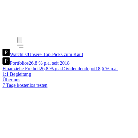
Watchlist
Unsere Top-Picks zum Kauf
Portfolios
26,8 % p.a. seit 2018
Finanzielle Freiheit
26,8 % p.a.
Dividendendepot
18,6 % p.a.
1:1 Begleitung
Über uns
7 Tage kostenlos testen