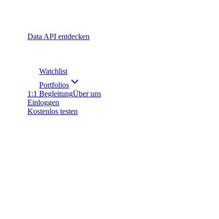
Data API entdecken
Watchlist
Portfolios
1:1 Begleitung
Über uns
Einloggen
Kostenlos testen