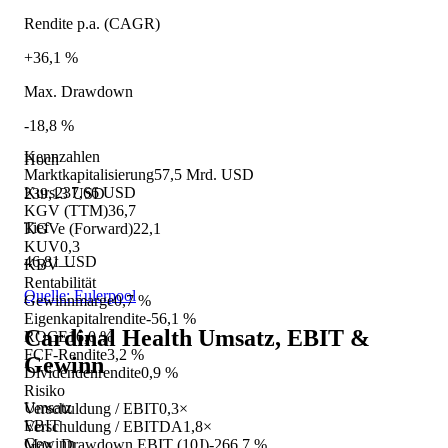
Rendite p.a. (CAGR)
+36,1 %
Max. Drawdown
-18,8 %
Kennzahlen
Hoch
Marktkapitalisierung
57,5 Mrd. USD
Kurs
237,66 USD
239,13 USD
KGV (TTM)
36,7
Tief
KGVe (Forward)
22,1
KUV
0,3
46,81 USD
KBV
—
Rentabilität
Quelle: Eulerpool
Gewinnmarge
0,7 %
Eigenkapitalrendite
-56,1 %
Cardinal Health
Umsatz, EBIT &
ROCE
16,0 %
FCF-Rendite
3,2 %
Gewinn
Dividendenrendite
0,9 %
Risiko
Umsatz
Verschuldung / EBIT
0,3×
EBIT
Verschuldung / EBITDA
1,8×
Gewinn
Max. Drawdown EBIT (10J)
-266,7 %