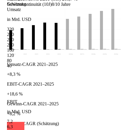
Schätzung
Gewinnkontinuität (10J)
8/10 Jahre
Umsatz
in Mrd. USD
320
280
240
200
160
120
2021
2022
2023
2024
2025
2026
e
2027
e
2028
e
2029
e
2030
e
80
Umsatz-CAGR 2021–2025
40
+8,3 %
EBIT-CAGR 2021–2025
+18,6 %
EBIT
Gewinn-CAGR 2021–2025
in Mrd. USD
+8,2 %
7,2
Umsatz-CAGR (Schätzung)
6,3