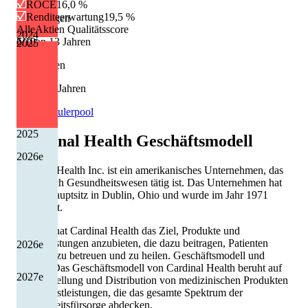
ROCE
16,0 %
Renditeerwartung
19,5 %
Erhöhungen
AlleAktien Qualitätsscore
2024
11 von 13 Jahren
6
/10
2025
Kürzungen
2 von 13 Jahren
Quelle: Eulerpool
2025
Cardinal Health
Geschäftsmodell
2026
e
Cardinal Health Inc. ist ein amerikanisches Unternehmen, das
im Bereich Gesundheitswesen tätig ist. Das Unternehmen hat
seinen Hauptsitz in Dublin, Ohio und wurde im Jahr 1971
gegründet.
Seitdem hat Cardinal Health das Ziel, Produkte und
Dienstleistungen anzubieten, die dazu beitragen, Patienten
2026
e
weltweit zu betreuen und zu heilen. Geschäftsmodell und
Sparten Das Geschäftsmodell von Cardinal Health beruht auf
2027
e
der Herstellung und Distribution von medizinischen Produkten
und Dienstleistungen, die das gesamte Spektrum der
Gesundheitsfürsorge abdecken.