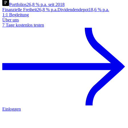
Portfolios
26,8 % p.a. seit 2018
Finanzielle Freiheit
26,8 % p.a.
Dividendendepot
18,6 % p.a.
1:1 Begleitung
Über uns
7 Tage kostenlos testen
Einloggen