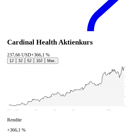
Cardinal Health
Aktienkurs
237,66
USD
+366,1 %
1J
3J
5J
10J
Max.
239,13
191,05
142,97
94,89
46,81
2021
2022
2023
2024
2025
2026
Rendite
+366,1 %