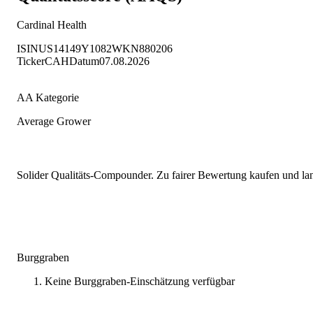
Cardinal Health
ISIN
US14149Y1082
WKN
880206
Ticker
CAH
Datum
07.08.2026
AA Kategorie
Average Grower
Solider Qualitäts-Compounder. Zu fairer Bewertung kaufen und lang
Burggraben
Keine Burggraben-Einschätzung verfügbar