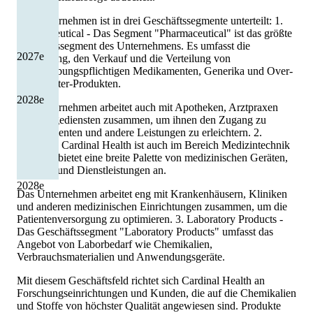
Das Unternehmen ist in drei Geschäftssegmente unterteilt: 1.
Pharmaceutical - Das Segment "Pharmaceutical" ist das größte
Geschäftssegment des Unternehmens. Es umfasst die
2027
e
Herstellung, den Verkauf und die Verteilung von
verschreibungspflichtigen Medikamenten, Generika und Over-
the-Counter-Produkten.
2028
e
Das Unternehmen arbeitet auch mit Apotheken, Arztpraxen
und Pflegediensten zusammen, um ihnen den Zugang zu
Medikamenten und andere Leistungen zu erleichtern. 2.
Medical - Cardinal Health ist auch im Bereich Medizintechnik
tätig und bietet eine breite Palette von medizinischen Geräten,
Zubehör und Dienstleistungen an.
2028
e
Das Unternehmen arbeitet eng mit Krankenhäusern, Kliniken
und anderen medizinischen Einrichtungen zusammen, um die
Patientenversorgung zu optimieren. 3. Laboratory Products -
Das Geschäftssegment "Laboratory Products" umfasst das
Angebot von Laborbedarf wie Chemikalien,
Verbrauchsmaterialien und Anwendungsgeräte.
Mit diesem Geschäftsfeld richtet sich Cardinal Health an
Forschungseinrichtungen und Kunden, die auf die Chemikalien
und Stoffe von höchster Qualität angewiesen sind. Produkte