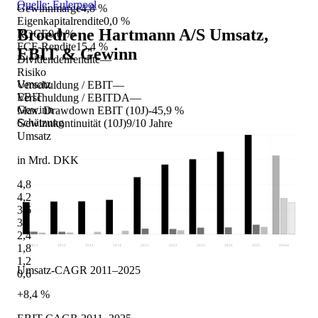
Quelle: Eulerpool
Gewinnmarge
4,8 %
Eigenkapitalrendite
0,0 %
Broedrene Hartmann A/S
Umsatz,
ROCE
0,0 %
FCF-Rendite
15,4 %
EBIT & Gewinn
Dividendenrendite
—
Risiko
Umsatz
Verschuldung / EBIT
—
EBIT
Verschuldung / EBITDA
—
Gewinn
Max. Drawdown EBIT (10J)
-45,9 %
Schätzung
Gewinnkontinuität (10J)
9/10 Jahre
Umsatz
in Mrd. DKK
4,8
4,2
3,6
3
2,4
1,8
2011
2012
2013
2014
2021
2022
2023
2024
2025
2026
e
1,2
Umsatz-CAGR 2011–2025
0,6
+8,4 %