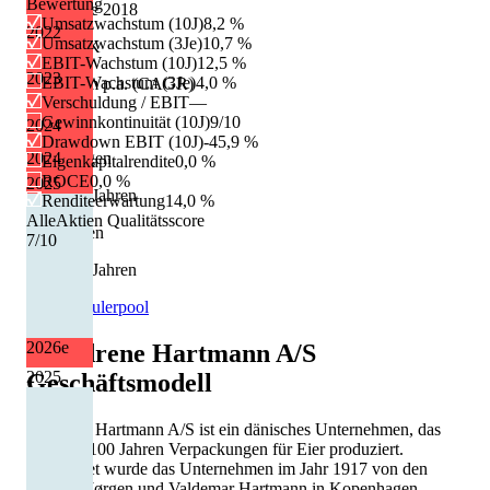
Bewertung
Dividende 2018
Umsatzwachstum (10J)
8,2 %
2022
Umsatzwachstum (3Je)
10,7 %
9.50 DKK
EBIT-Wachstum (10J)
12,5 %
2023
EBIT-Wachstum (3Je)
4,0 %
Wachstum p.a. (CAGR)
Verschuldung / EBIT
—
+4,6 %
Gewinnkontinuität (10J)
9/10
2024
Drawdown EBIT (10J)
-45,9 %
2024
Erhöhungen
Eigenkapitalrendite
0,0 %
ROCE
0,0 %
2025
5 von 13 Jahren
Renditeerwartung
14,0 %
AlleAktien Qualitätsscore
Kürzungen
7
/10
3 von 13 Jahren
Quelle: Eulerpool
2026
e
Broedrene Hartmann A/S
2025
Geschäftsmodell
Brødrene Hartmann A/S ist ein dänisches Unternehmen, das
seit über 100 Jahren Verpackungen für Eier produziert.
Gegründet wurde das Unternehmen im Jahr 1917 von den
Brüdern Jørgen und Valdemar Hartmann in Kopenhagen.