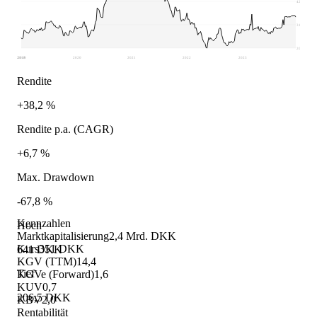
423,75
315,13
206,5
2018
2019
2020
2021
2022
2023
Rendite
+38,2 %
Rendite p.a. (CAGR)
+6,7 %
Max. Drawdown
-67,8 %
Kennzahlen
Hoch
Marktkapitalisierung
2,4 Mrd. DKK
Kurs
351 DKK
641 DKK
KGV (TTM)
14,4
Tief
KGVe (Forward)
1,6
KUV
0,7
206,5 DKK
KBV
2,0
Rentabilität