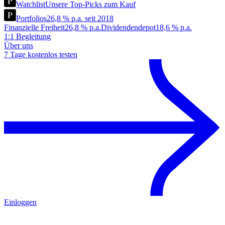
Watchlist
Unsere Top-Picks zum Kauf
Portfolios
26,8 % p.a. seit 2018
Finanzielle Freiheit
26,8 % p.a.
Dividendendepot
18,6 % p.a.
1:1 Begleitung
Über uns
7 Tage kostenlos testen
Einloggen