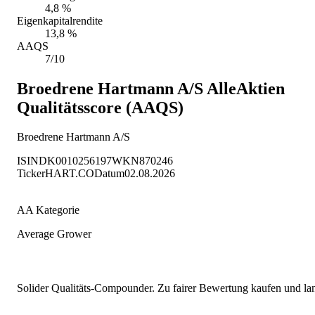
4,8 %
Eigenkapitalrendite
13,8 %
AAQS
7/10
Broedrene Hartmann A/S
AlleAktien
Qualitätsscore (AAQS)
Broedrene Hartmann A/S
ISIN
DK0010256197
WKN
870246
Ticker
HART.CO
Datum
02.08.2026
AA Kategorie
Average Grower
Solider Qualitäts-Compounder. Zu fairer Bewertung kaufen und lang