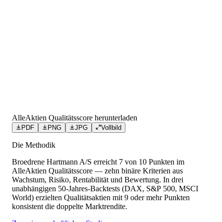
AlleAktien Qualitätsscore herunterladen
PDF
PNG
JPG
Vollbild
Die Methodik
Broedrene Hartmann A/S
erreicht
7
von 10 Punkten
im
AlleAktien Qualitätsscore — zehn binäre Kriterien aus
Wachstum, Risiko, Rentabilität und Bewertung. In drei
unabhängigen 50-Jahres-Backtests (DAX, S&P 500, MSCI
World) erzielten Qualitätsaktien mit 9 oder mehr Punkten
konsistent die doppelte Marktrendite.