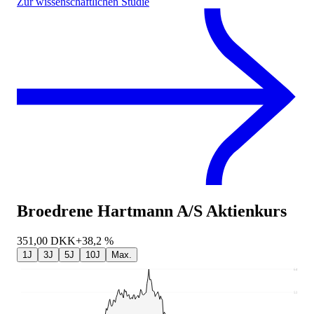
Zur wissenschaftlichen Studie
Broedrene Hartmann A/S
Aktienkurs
351,00
DKK
+38,2 %
1J
3J
5J
10J
Max.
641
532,38