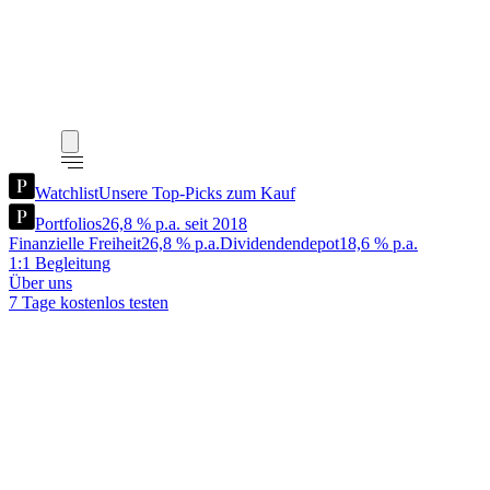
Watchlist
Unsere Top-Picks zum Kauf
Portfolios
26,8 % p.a. seit 2018
Finanzielle Freiheit
26,8 % p.a.
Dividendendepot
18,6 % p.a.
1:1 Begleitung
Über uns
7 Tage kostenlos testen