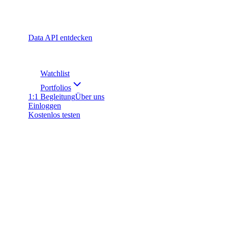
Data API entdecken
Watchlist
Portfolios
1:1 Begleitung
Über uns
Einloggen
Kostenlos testen