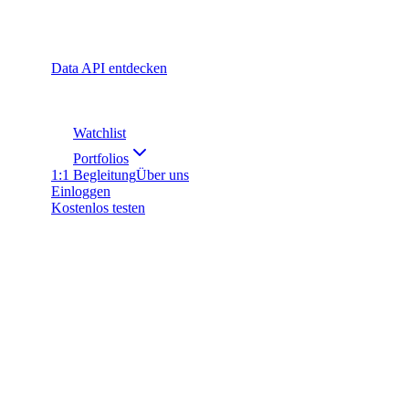
Data API entdecken
Watchlist
Portfolios
1:1 Begleitung
Über uns
Einloggen
Kostenlos testen