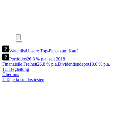
Watchlist
Unsere Top-Picks zum Kauf
Portfolios
26,8 % p.a. seit 2018
Finanzielle Freiheit
26,8 % p.a.
Dividendendepot
18,6 % p.a.
1:1 Begleitung
Über uns
7 Tage kostenlos testen