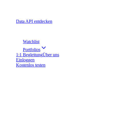
Data API entdecken
Watchlist
Portfolios
1:1 Begleitung
Über uns
Einloggen
Kostenlos testen