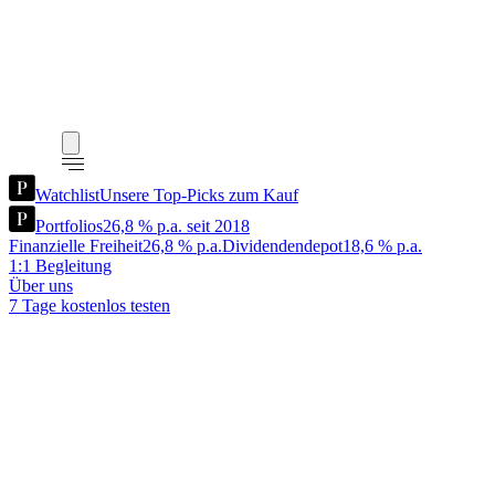
Watchlist
Unsere Top-Picks zum Kauf
Portfolios
26,8 % p.a. seit 2018
Finanzielle Freiheit
26,8 % p.a.
Dividendendepot
18,6 % p.a.
1:1 Begleitung
Über uns
7 Tage kostenlos testen