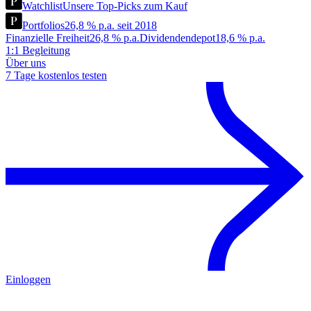
Watchlist
Unsere Top-Picks zum Kauf
Portfolios
26,8 % p.a. seit 2018
Finanzielle Freiheit
26,8 % p.a.
Dividendendepot
18,6 % p.a.
1:1 Begleitung
Über uns
7 Tage kostenlos testen
Einloggen