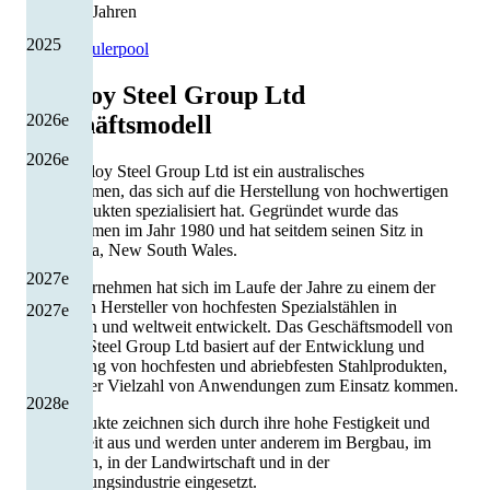
4 von 13 Jahren
2025
Quelle: Eulerpool
Bisalloy Steel Group Ltd
2026
e
Geschäftsmodell
2026
e
Die Bisalloy Steel Group Ltd ist ein australisches
Unternehmen, das sich auf die Herstellung von hochwertigen
Stahlprodukten spezialisiert hat. Gegründet wurde das
Unternehmen im Jahr 1980 und hat seitdem seinen Sitz in
Unanderra, New South Wales.
2027
e
Das Unternehmen hat sich im Laufe der Jahre zu einem der
führenden Hersteller von hochfesten Spezialstählen in
2027
e
Australien und weltweit entwickelt. Das Geschäftsmodell von
Bisalloy Steel Group Ltd basiert auf der Entwicklung und
Herstellung von hochfesten und abriebfesten Stahlprodukten,
die in einer Vielzahl von Anwendungen zum Einsatz kommen.
2028
e
Die Produkte zeichnen sich durch ihre hohe Festigkeit und
Haltbarkeit aus und werden unter anderem im Bergbau, im
Bauwesen, in der Landwirtschaft und in der
Verteidigungsindustrie eingesetzt.