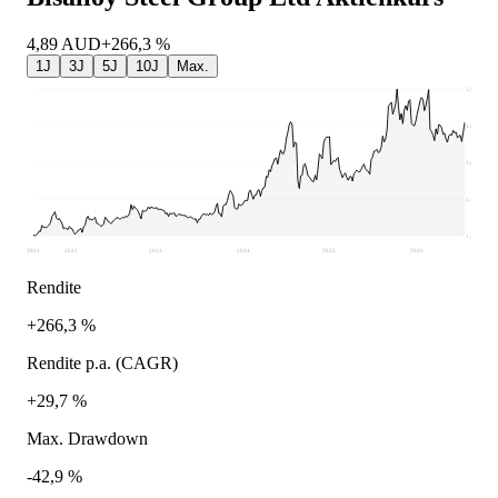
4,89
AUD
+266,3 %
1J
3J
5J
10J
Max.
5,96
4,8
3,64
2,48
1,32
2021
2022
2023
2024
2025
2026
Rendite
+266,3 %
Rendite p.a. (CAGR)
+29,7 %
Max. Drawdown
-42,9 %