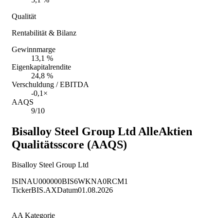
Qualität
Rentabilität & Bilanz
Gewinnmarge
13,1 %
Eigenkapitalrendite
24,8 %
Verschuldung / EBITDA
-0,1×
AAQS
9/10
Bisalloy Steel Group Ltd
AlleAktien
Qualitätsscore (AAQS)
Bisalloy Steel Group Ltd
ISIN
AU000000BIS6
WKN
A0RCM1
Ticker
BIS.AX
Datum
01.08.2026
AA Kategorie