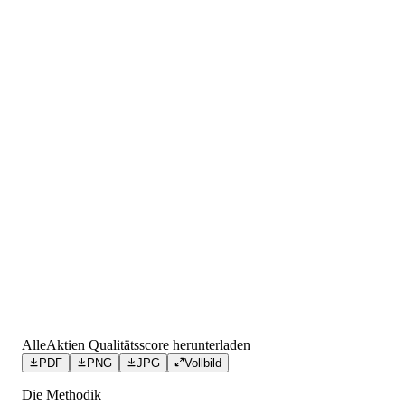
AlleAktien Qualitätsscore herunterladen
PDF
PNG
JPG
Vollbild
Die Methodik